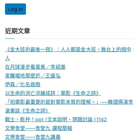
近期文章
《金大班的最後一夜》：人人都是金大班，舞台上的戲中
人
在月球漫步看風景／李紹基
家離福地那麼近／王盛弘
伊森／化名遊戲
以生命的消亡淬鍊成詩：電影《生命之詩》
「拍電影最重要的是對電影本質的理解。」──韓國導演李
滄東談《生命之詩》
戰士，乾杯！ppt (文本說明、問題討論 )1142
文學食堂——食堂九 課程簡報
文學食堂――食堂九講義