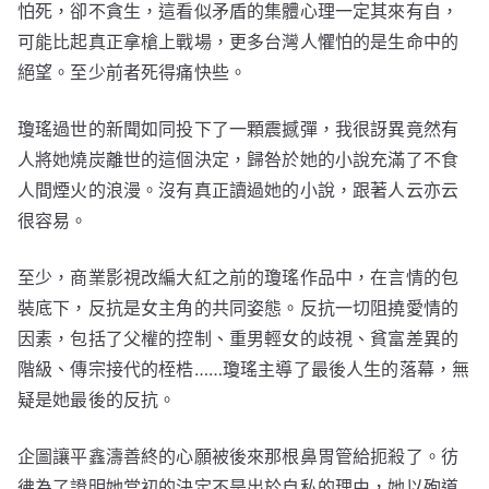
怕死，卻不貪生，這看似矛盾的集體心理一定其來有自，
可能比起真正拿槍上戰場，更多台灣人懼怕的是生命中的
絕望。至少前者死得痛快些。
瓊瑤過世的新聞如同投下了一顆震撼彈，我很訝異竟然有
人將她燒炭離世的這個決定，歸咎於她的小說充滿了不食
人間煙火的浪漫。沒有真正讀過她的小說，跟著人云亦云
很容易。
至少，商業影視改編大紅之前的瓊瑤作品中，在言情的包
裝底下，反抗是女主角的共同姿態。反抗一切阻撓愛情的
因素，包括了父權的控制、重男輕女的歧視、貧富差異的
階級、傳宗接代的桎梏……瓊瑤主導了最後人生的落幕，無
疑是她最後的反抗。
企圖讓平鑫濤善終的心願被後來那根鼻胃管給扼殺了。彷
彿為了證明她當初的決定不是出於自私的理由，她以殉道