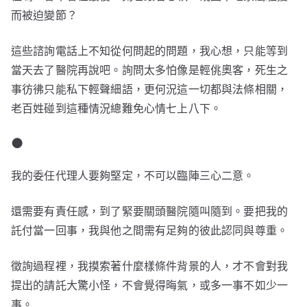
而被迫變節？
這些諮詢電話上不知從何問起的問題，我心想，只能等到
當天去了醫院再說吧。詢問太多怕像是輕佻奧客，死生之
事彷彿只能私下輕聲細語，更何況這一切都與法條相關，
老百姓碰到這種情況總難免心情七上八下。
●
我的委任代理人要夠堅定，不可以臨陣三心二意。
還需要有責任感，到了緊要關頭醫院隨叫隨到。要把我的
託付當一回事，我與他之間需有足夠的彼此認同與尊重。
徵詢過程裡，我摸索著什麼樣條件背景的人，才不會對我
提出的請託大驚小怪，不會覺得晦氣，或多一事不如少一
事。