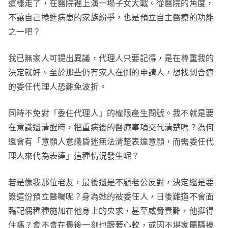
這樣走了，在醫院裡上演一場子女大戰。從醫院的角度，
不讓自己捲進病患的家族紛爭，也是預立自主醫療的功能
之一吧？
我已無家人可提出異議，代理人只要記得，是在尊重我的
決定就好。至於那些仍有家人在側的申請人，想找到合適
的委任代理人恐難免波折。
同時不免對「委任代理人」的權限產生問號。我不就是要
在意識還清醒時，把重病後的醫療事項交代清楚嗎？為何
還會有「意願人意識昏迷無法清楚表達意願，而需委任代
理人來代為表達」這種情況發生呢？
若是像我那位老友，最後還是不顧老公反對，決定還是要
簽這份預立醫囑呢？身為她的被委任人，日後難道不會面
臨配偶種種施加在他身上的央求，甚至威脅責難，他挺得
住嗎？會不會在最後一刻也跟著心軟，或因不堪家屬騷擾