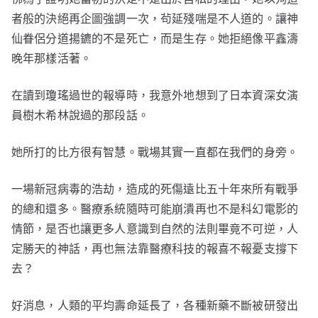
者般的決絕再企圖強調一次，茍延殘喘是不人道的。讓神
仙眷侶分道揚鑣的不是死亡，而是生存。她拒絕像平鑫濤
晚年那樣活著。
在讀到瓊瑤過世的報導時，我意外地想到了日本資深女演
員樹木希林說過的那段話。
她所打的比方很有智慧。戰場其實一直都在我們的身旁。
一場新冠病毒的浩劫，造成的死傷遠比五十年來所有戰爭
的總和還多。醫療系統隨時可能崩潰再也不是科幻電影的
情節，是否也讓更多人意識到自然的法則畢竟不可逆，人
定勝天的神話，再也無法靠醫療科技的報喜不報憂支撐下
去？
好消息，人類的平均壽命延長了，各種新藥不斷被研發出