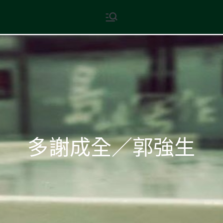
Skip
現代文學
地球小如鴿卵，/ 我輕輕地將它
to
拾起 / 納入胸懷
content
多謝成全／郭強生