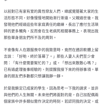
以前對已有家有室的異性戀友人們，總感覺隨著大家的生
活形態不同，好像慢慢地開始漸行漸遠。父親過世後，我
發現他們經過這些年家庭責任的磨練，長出了應付生活瑣
碎的更多觸角，反而會在生老病死相關事務上，表現出我
那些單身朋友們所不及的周到。
不會像有人在跟服喪中的我致意時，竟然在通訊軟體上留
言說：「好喲，終於落幕了。」那些人妻人夫們至少會
問：「有什麼需要幫忙的？」或，「想出來散散心嗎？」
已有過處理後事經驗的，則提醒我接下來的待辦事項。單
身的朋友們多數都只想讓我靜一靜。
於是我鎖定已成家的學生，因為思考一下我的請求，並非
與他們的人生無關。未來他們將面對的是，自己加配偶兩
個家族中許多類似需作決定的時刻。若認同我的決定，或