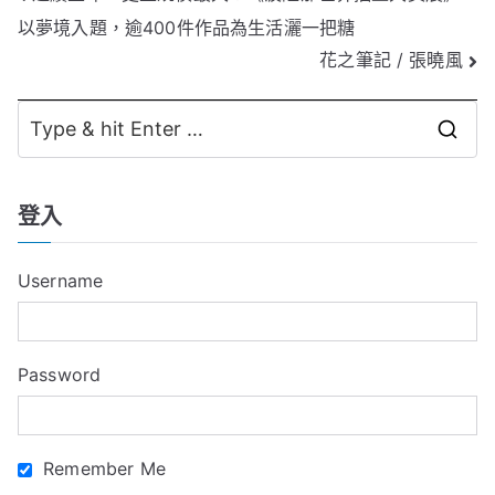
以夢境入題，逾400件作品為生活灑一把糖
章
花之筆記 / 張曉風
導
覽
S
e
a
登入
r
c
Username
h
f
o
Password
r
:
Remember Me