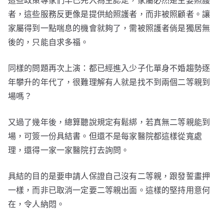
這些政策專家們早已先入為主認定，家屬必然是主要照護
者，這些服務反更像是提供給照護者，而非被照顧者。讓
家屬得到一點喘息的機會就夠了，需被照護者倘是獨居無
後的，只能自求多福。
同樣的問題再次上演：都已經進入少子化單身不婚趨勢逐
年攀升的年代了，很難理解有人就是找不到兩個二等親到
場嗎？
又過了幾年後，總算聽說規定有鬆綁，若真無二等親能到
場，可簽一份具結書。但還不是每家醫院都這樣從寬處
理，還得一家一家醫院打去詢問。
具結的目的是要申請人保證自己沒有二等親，跟發誓畫押
一樣，而非已取消一定要二等親出面。這樣的堅持用意何
在，令人納悶。