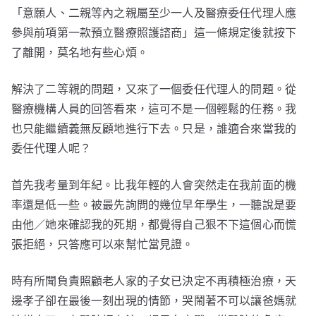
「意願人、二親等內之親屬至少一人及醫療委任代理人應
參與前項第一款預立醫療照護諮商」這一條規定後就按下
了離開，莫名地有些心煩。
解決了二等親的問題，又來了一個委任代理人的問題。從
醫療機構人員的回答看來，這可不是一個輕鬆的任務。我
也只能繼續義無反顧地進行下去。只是，誰適合來當我的
委任代理人呢？
首先我考量到年紀。比我年輕的人會突然走在我前面的機
率還是低一些。被最先詢問的幾位早年學生，一聽說是要
由他／她來確認我的死期，都覺得自己狠不下這個心而慌
張拒絕，只答應可以來幫忙當見證。
時有所聞負責照顧老人家的子女已決定不再積極治療，天
邊孝子卻在最後一刻出現的情節，哭鬧著不可以讓爸媽就