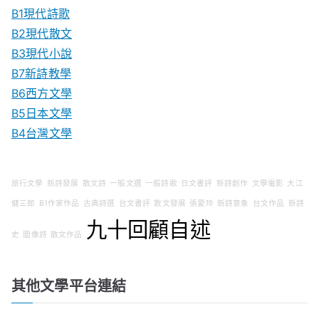
B1現代詩歌
B2現代散文
B3現代小說
B7新詩教學
B6西方文學
B5日本文學
B4台灣文學
旅行文學
新詩發展
散文詩
一般文選
一般詩歌
日文書評
新詩創作
文學電影
大江
健三郎
B1作家作品
古典詩選
台文書評
散文發展
張愛玲
新詩意象
台文作品
新詩
九十回顧自述
史
圖像詩
散文作品
其他文學平台連結