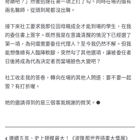
奇蹟吧？」然後迅速在第一項上打了勾。同時在場的還有
兩名醫師，從頭到尾都沒出聲。
接下來社工要求我那位因母親成全才能到場的學生，在我
的委任書上簽字。既然我是在意識清醒的情況下已經選了
第一項，為何還需要委任代理人？至今我仍然不解。但我
能想像總有人臨陣軟腳，突然勾了其他選項，讓被委任者
日後將成為代為決定者而當場臉色大變吧？
社工收走我的答卷，轉向在場的其他人問道：要不要一起
簽？有打折喔。
她的邀請得到的是三個客氣婉謝的微笑。●
文
連續五年、史上規模最大！《波隆那世界插畫大獎展》