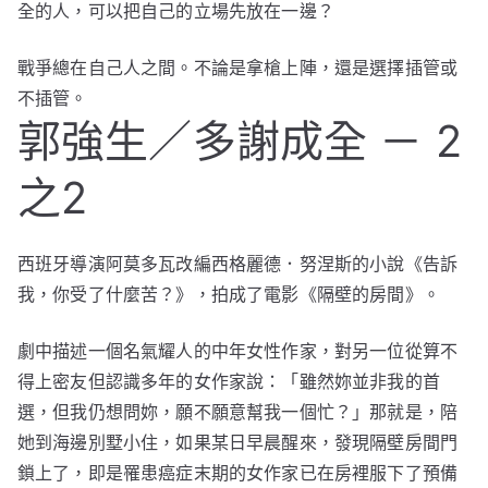
全的人，可以把自己的立場先放在一邊？
戰爭總在自己人之間。不論是拿槍上陣，還是選擇插管或
不插管。
郭強生／多謝成全 － 2
之2
西班牙導演阿莫多瓦改編西格麗德．努涅斯的小說《告訴
我，你受了什麼苦？》，拍成了電影《隔壁的房間》。
劇中描述一個名氣耀人的中年女性作家，對另一位從算不
得上密友但認識多年的女作家說：「雖然妳並非我的首
選，但我仍想問妳，願不願意幫我一個忙？」那就是，陪
她到海邊別墅小住，如果某日早晨醒來，發現隔壁房間門
鎖上了，即是罹患癌症末期的女作家已在房裡服下了預備