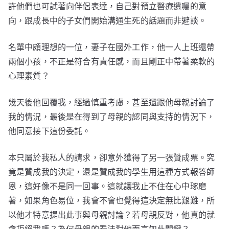
許他們也可試著向伴侶表達，自己對預立醫療遺囑的意
向，跟成長中的子女們開始溝通生死的話題而非避談。
名單中頗理想的一位，妻子在國外工作，他一人上班還帶
兩個小孩，不正是符合有責任感，而且剛正中帶著柔軟的
心理素質？
幾天後他回覆我，經過慎重考慮，甚至還跟他母親討論了
我的情況，最後是在得到了母親的認同與支持的情況下，
他同意接下這份委託。
本只屬於我私人的請求，卻意外獲得了另一張贊成票。究
竟是贊成我的決定，還是贊成我的學生用這種方式報答師
恩，這好像不是同一回事。這就讓我止不住在心中琢磨
著，如果角色易位，我會不會也覺得這決定無比艱難，所
以他才特意提出此事與母親討論？若母親反對，他真的就