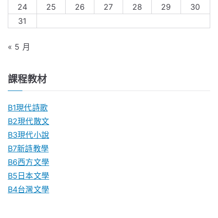
24
25
26
27
28
29
30
31
« 5 月
課程教材
B1現代詩歌
B2現代散文
B3現代小說
B7新詩教學
B6西方文學
B5日本文學
B4台灣文學