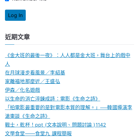
近期文章
《金大班的最後一夜》：人人都是金大班，舞台上的戲中
人
在月球漫步看風景／李紹基
家離福地那麼近／王盛弘
伊森／化名遊戲
以生命的消亡淬鍊成詩：電影《生命之詩》
「拍電影最重要的是對電影本質的理解。」──韓國導演李
滄東談《生命之詩》
戰士，乾杯！ppt (文本說明、問題討論 )1142
文學食堂——食堂九 課程簡報