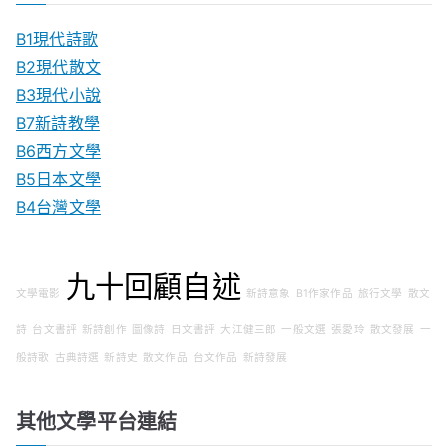
B1現代詩歌
B2現代散文
B3現代小說
B7新詩教學
B6西方文學
B5日本文學
B4台灣文學
九十回顧自述
文學電影
新詩意象
B1作家作品
旅行文學
散文
詩
台文書評
新詩創作
圖像詩
日文書評
大江健三郎
一般文選
張愛玲
散文發展
一
般詩歌
古典詩選
新詩史
散文作品
台文作品
新詩發展
其他文學平台連結