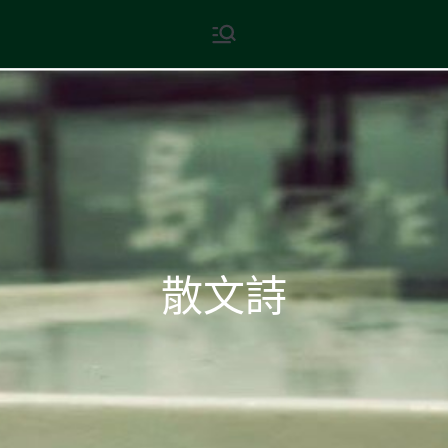
Skip
現代文學
地球小如鴿卵，/ 我輕輕地將它
to
拾起 / 納入胸懷
content
散文詩