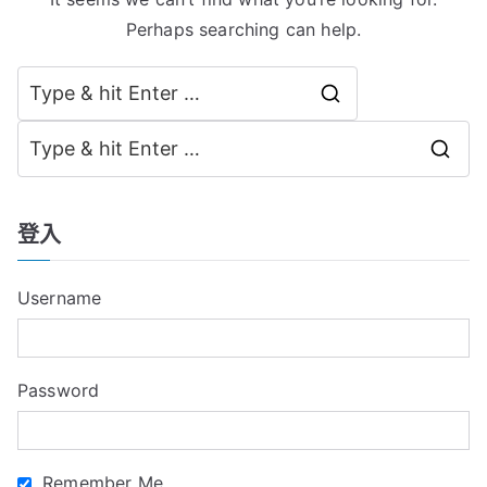
Perhaps searching can help.
Search
for:
S
e
a
登入
r
c
Username
h
f
o
Password
r
:
Remember Me