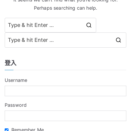
Perhaps searching can help.
Search
for:
S
e
a
登入
r
c
Username
h
f
o
Password
r
:
Remember Me