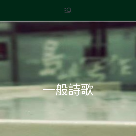
Skip
現代文學
地球小如鴿卵，/ 我輕輕地將它
to
拾起 / 納入胸懷
content
一般詩歌