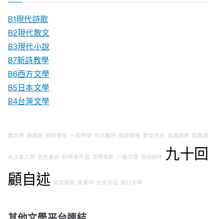
B1現代詩歌
B2現代散文
B3現代小說
B7新詩教學
B6西方文學
B5日本文學
B4台灣文學
散文詩
新詩史
新詩意象
一般詩歌
日文書評
新詩發展
散文作品
古典詩選
圖像詩
九十回
大江健三郎
台文書評
B1作家作品
文學電影
一般文選
新詩創作
顧自述
散文發展
張愛玲
台文作品
旅行文學
其他文學平台連結