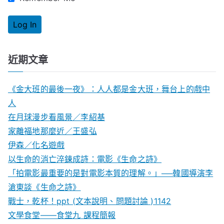
近期文章
《金大班的最後一夜》：人人都是金大班，舞台上的戲中
人
在月球漫步看風景／李紹基
家離福地那麼近／王盛弘
伊森／化名遊戲
以生命的消亡淬鍊成詩：電影《生命之詩》
「拍電影最重要的是對電影本質的理解。」──韓國導演李
滄東談《生命之詩》
戰士，乾杯！ppt (文本說明、問題討論 )1142
文學食堂——食堂九 課程簡報