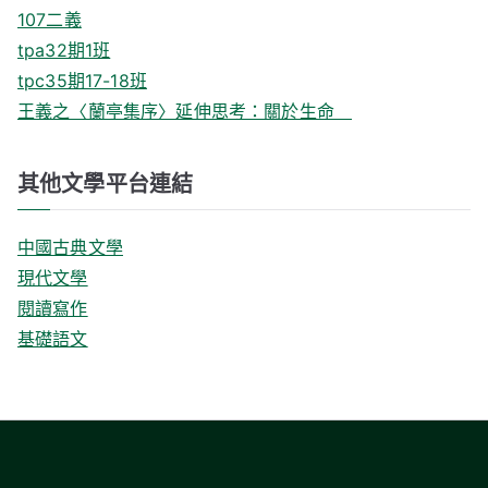
107二義
tpa32期1班
tpc35期17-18班
王義之〈蘭亭集序〉延伸思考：關於生命
其他文學平台連結
中國古典文學
現代文學
閱讀寫作
基礎語文