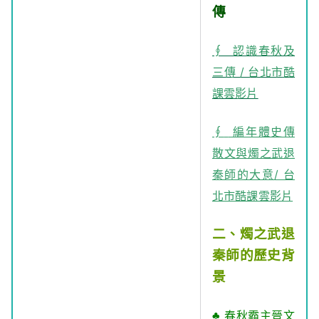
傳
∮ 認
識春秋及
三傳 / 台北市
酷
課雲影片
∮
編年體史傳
散文與燭之武退
秦師的大意
/ 台
北市酷課雲影片
二、燭之武退
秦師的歷史背
景
♣
春秋霸主晉文