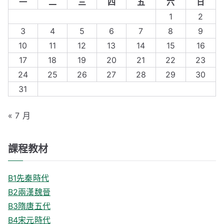
一
二
三
四
五
六
日
c
1
2
h
3
4
5
6
7
8
9
f
10
11
12
13
14
15
16
o
17
18
19
20
21
22
23
r
24
25
26
27
28
29
30
:
31
« 7 月
課程教材
B1先秦時代
B2兩漢魏晉
B3隋唐五代
B4宋元時代