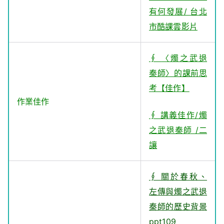
有何發展/ 台北
市酷課雲影片
∮
〈燭之武退
秦師〉的課前思
考【佳作】
作業佳作
∮ 講義佳作/燭
之武退秦師 /二
讓
∮ 關於春秋、
左傳與燭之武退
秦師的歷史背景
ppt109