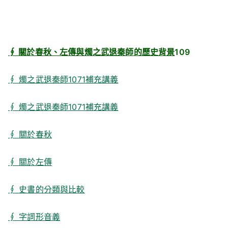
∮ 關於春秋、左傳與燭之武退秦師的歷史背景
109
∮ 燭之武退秦師1071補充講義
∮ 燭之武退秦師1071補充講義
∮ 關於春秋
∮ 關於左傳
∮ 史書的分類與比較
∮ 字詞形音義