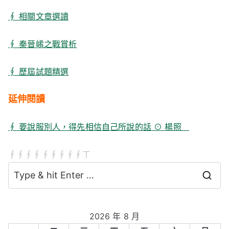
∮ 相關文章選讀
∮ 秦晉崤之戰賞析
∮ 歷屆試題精選
延伸閱讀
∮ 要說服別人，得先相信自己所說的話 ⊙ 楊照
∮∮∮∮∮∮∮∮∮ㄒ
S
e
a
2026 年 8 月
r