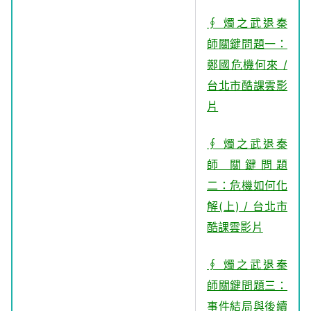
∮ 燭之武退秦
師
關鍵問題一：
鄭國危機何來
/
台北市酷課雲影
片
∮
燭之武退秦
師 關鍵問題
二：危機如何化
解(上)
/ 台北市
酷課雲影片
∮ 燭之武退秦
師關鍵問題三：
事件結局與後續