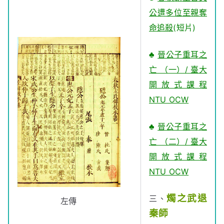
公遭多位至親奪
命追殺
(短片)
♣
晉公子重耳之
亡 （一）/ 臺大
開放式課程
NTU OCW
♣
晉公子重耳之
亡 （二）/ 臺大
開放式課程
NTU OCW
燭之武退
三、
左傳
秦師