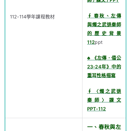
師 / 課文 / PPT
∮ 春秋、左傳
112-114學年課程教材
與燭之武退秦師
的歷史背景
112
ppt
♣
《左傳．僖公
23-24年》中的
重耳性格描寫
∮
〈
燭之武退
秦師
〉課文
PPT-112
一、春秋與左