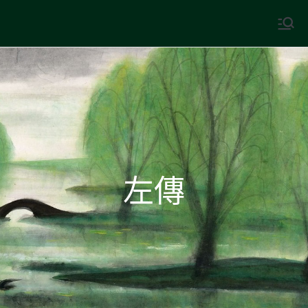
Skip
to
中國古典文學
古典風華，現代視野
content
左傳