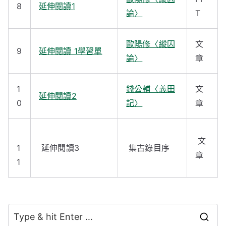
8
延伸閱讀1
論〉
T
歐陽修〈縱囚
文
9
延伸閱讀 1學習單
論〉
章
1
錢公輔〈義田
文
延伸閱讀2
0
記〉
章
文
1
延伸閱讀3
集古錄目序
章
1
S