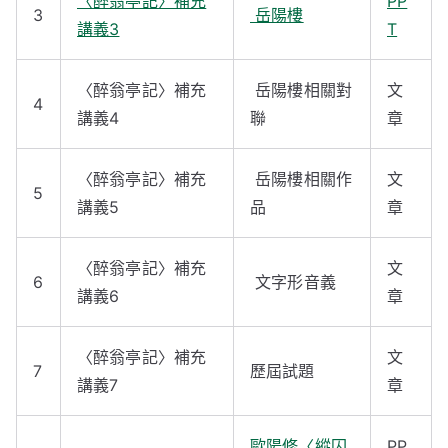
〈醉翁亭記〉補充
PP
3
岳陽樓
講義3
T
〈醉翁亭記〉補充
岳陽樓相關對
文
4
講義4
聯
章
〈醉翁亭記〉補充
岳陽樓相關作
文
5
講義5
品
章
〈醉翁亭記〉補充
文
6
文字形音義
講義6
章
〈醉翁亭記〉補充
文
7
歷屆試題
講義7
章
歐陽修〈縱囚
PP