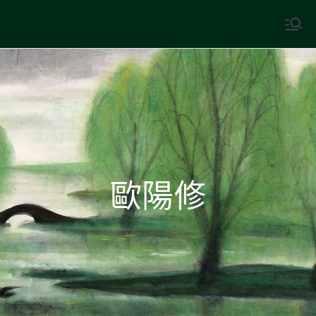
Skip
to
中國古典文學
古典風華，現代視野
content
歐陽修