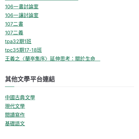
106一書討論室
106一讓討論室
107二書
107二義
tpa32期1班
tpc35期17-18班
王義之〈蘭亭集序〉延伸思考：關於生命
其他文學平台連結
中國古典文學
現代文學
閱讀寫作
基礎語文