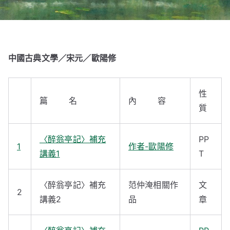
中國古典文學／宋元
／歐陽修
性
篇 名
內 容
質
〈醉翁亭記〉補充
PP
1
作者-歐陽修
講義1
T
〈醉翁亭記〉補充
范仲淹相關作
文
2
講義2
品
章