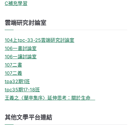
C補充學習
雲端研究討論室
104上tpc-33-25雲端研究討論室
106一書討論室
106一讓討論室
107二書
107二義
tpa32期1班
tpc35期17-18班
王義之〈蘭亭集序〉延伸思考：關於生命
其他文學平台連結