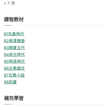
« 7 月
課程教材
B1先秦時代
B2兩漢魏晉
B3隋唐五代
B4宋元時代
B5明清時代
B6古典韻文
B7古典小說
B8四書
補充學習