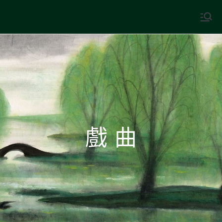
Skip
to
中國古典文學
古典風華，現代視野
content
戲 曲