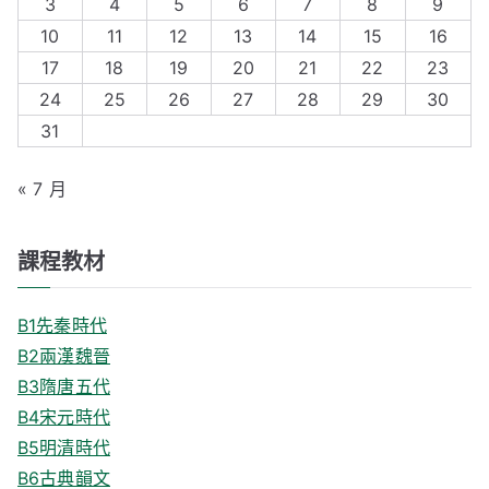
3
4
5
6
7
8
9
f
10
11
12
13
14
15
16
o
17
18
19
20
21
22
23
r
24
25
26
27
28
29
30
:
31
« 7 月
課程教材
B1先秦時代
B2兩漢魏晉
B3隋唐五代
B4宋元時代
B5明清時代
B6古典韻文