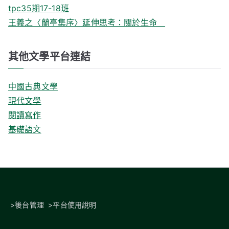
tpc35期17-18班
王義之〈蘭亭集序〉延伸思考：關於生命
其他文學平台連結
中國古典文學
現代文學
閱讀寫作
基礎語文
>
後台管理
>
平台使用說明