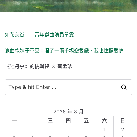
如花美眷——青年崑曲演員單雯
崑曲軟妹子單雯：唱了一兩千場戀愛戲，我也憧憬愛情
《牡丹亭》的情與夢 ⊙ 蔡孟珍
S
e
a
2026 年 8 月
r
一
二
三
四
五
六
日
c
1
2
h