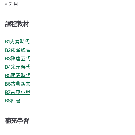
« 7 月
課程教材
B1先秦時代
B2兩漢魏晉
B3隋唐五代
B4宋元時代
B5明清時代
B6古典韻文
B7古典小說
B8四書
補充學習