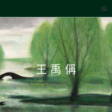
Skip
to
中國古典文學
古典風華，現代視野
content
王 禹 偁