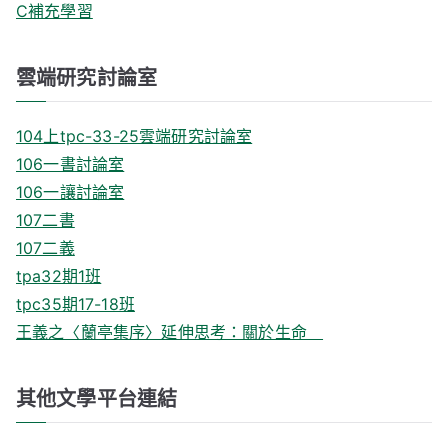
C補充學習
雲端研究討論室
104上tpc-33-25雲端研究討論室
106一書討論室
106一讓討論室
107二書
107二義
tpa32期1班
tpc35期17-18班
王義之〈蘭亭集序〉延伸思考：關於生命
其他文學平台連結