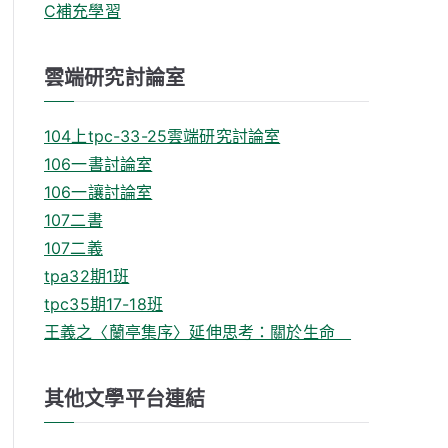
C補充學習
雲端研究討論室
104上tpc-33-25雲端研究討論室
106一書討論室
106一讓討論室
107二書
107二義
tpa32期1班
tpc35期17-18班
王義之〈蘭亭集序〉延伸思考：關於生命
其他文學平台連結