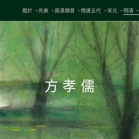
關於
先秦
兩漢魏晉
隋唐五代
宋元
明清
方 孝 儒