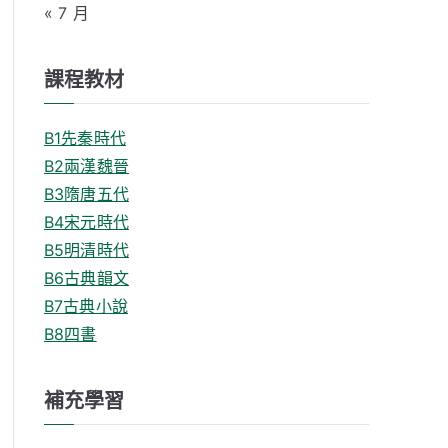
« 7 月
課程教材
B1先秦時代
B2兩漢魏晉
B3隋唐五代
B4宋元時代
B5明清時代
B6古典韻文
B7古典小說
B8四書
補充學習