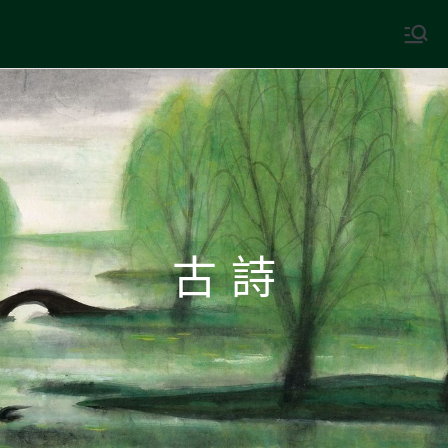
Skip
to
中國古典文學
古典風華，現代視野
content
古 詩