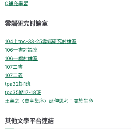
C補充學習
雲端研究討論室
104上tpc-33-25雲端研究討論室
106一書討論室
106一讓討論室
107二書
107二義
tpa32期1班
tpc35期17-18班
王義之〈蘭亭集序〉延伸思考：關於生命
其他文學平台連結