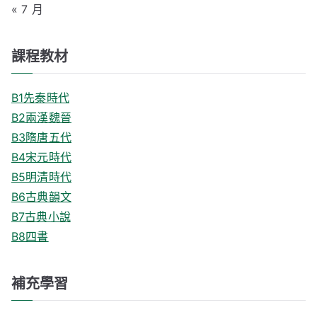
« 7 月
課程教材
B1先秦時代
B2兩漢魏晉
B3隋唐五代
B4宋元時代
B5明清時代
B6古典韻文
B7古典小說
B8四書
補充學習