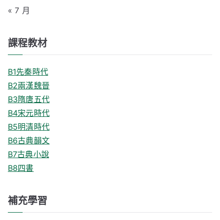
« 7 月
課程教材
B1先秦時代
B2兩漢魏晉
B3隋唐五代
B4宋元時代
B5明清時代
B6古典韻文
B7古典小說
B8四書
補充學習