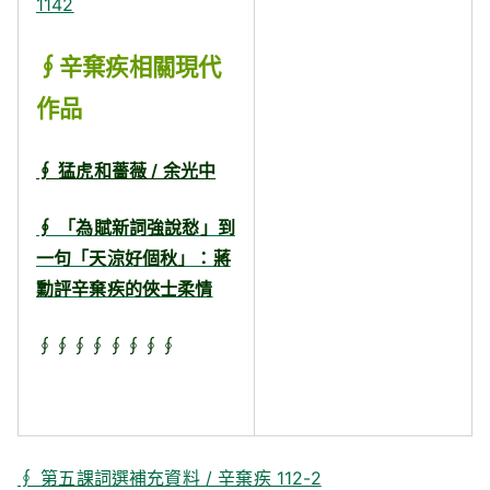
1142
∮辛棄疾相關現代
作品
∮ 猛虎和薔薇 / 余光中
∮ 「為賦新詞強說愁」到
一句「天涼好個秋」：蔣
勳評辛棄疾的俠士柔情
∮∮∮∮∮∮∮∮
∮ 第五課詞選補充資料 / 辛棄疾 112-2