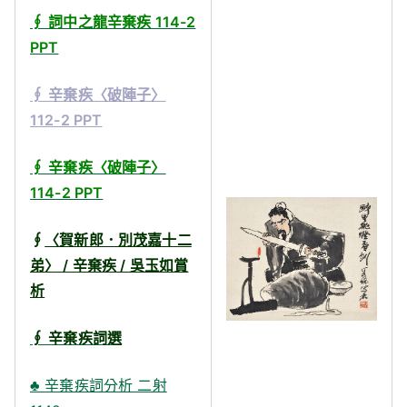
∮ 詞中之龍辛棄疾 114-2
PPT
∮ 辛棄疾〈破陣子〉
112-2 PPT
∮ 辛棄疾〈破陣子〉
114-2 PPT
∮
〈賀新郎．別茂嘉十二
弟〉 / 辛棄疾 / 吳玉如賞
析
∮ 辛棄疾詞選
♣ 辛棄疾詞分析 二射