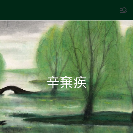
Skip
to
中國古典文學
古典風華，現代視野
content
辛棄疾