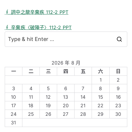
∮ 詞中之龍辛棄疾 112-2 PPT
∮ 辛棄疾〈破陣子〉112-2 PPT
S
e
a
2026 年 8 月
r
一
二
三
四
五
六
日
c
1
2
h
3
4
5
6
7
8
9
f
10
11
12
13
14
15
16
o
17
18
19
20
21
22
23
r
24
25
26
27
28
29
30
:
31