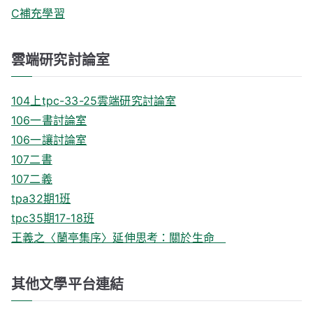
C補充學習
雲端研究討論室
104上tpc-33-25雲端研究討論室
106一書討論室
106一讓討論室
107二書
107二義
tpa32期1班
tpc35期17-18班
王義之〈蘭亭集序〉延伸思考：關於生命
其他文學平台連結