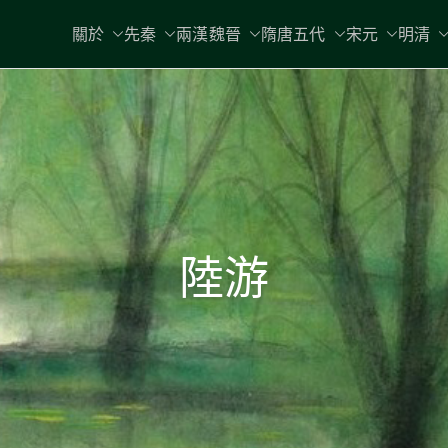
關於
先秦
兩漢魏晉
隋唐五代
宋元
明清
陸游