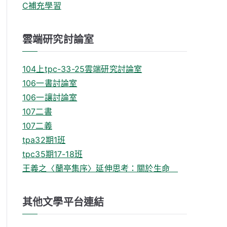
C補充學習
雲端研究討論室
104上tpc-33-25雲端研究討論室
106一書討論室
106一讓討論室
107二書
107二義
tpa32期1班
tpc35期17-18班
王義之〈蘭亭集序〉延伸思考：關於生命
其他文學平台連結