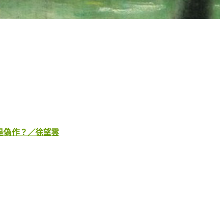
是偽作？／徐望雲