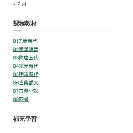
« 7 月
課程教材
B1先秦時代
B2兩漢魏晉
B3隋唐五代
B4宋元時代
B5明清時代
B6古典韻文
B7古典小說
B8四書
補充學習