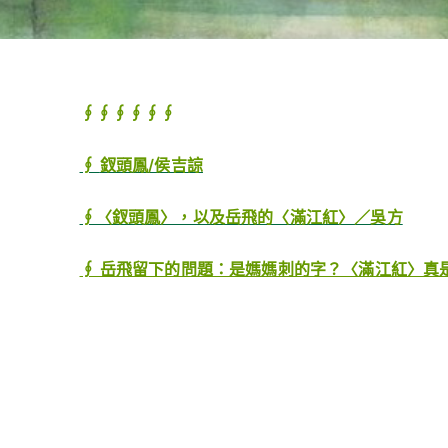
∮∮∮∮∮∮
∮
釵頭鳳/侯吉諒
∮〈釵頭鳳〉，以及岳飛的〈滿江紅〉／吳方
∮ 岳飛留下的問題：是媽媽刺的字？〈滿江紅〉真