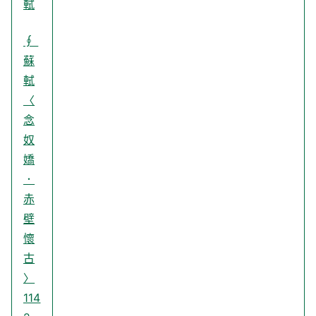
軾
∮
蘇
軾
〈
念
奴
嬌
．
赤
壁
懷
古
〉
114