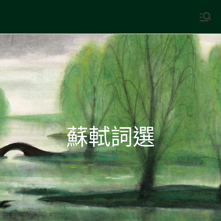
Skip
to
中國古典文學
古典風華，現代視野
content
蘇軾詞選