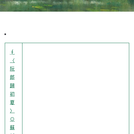
∮
〈
阮
郎
歸
初
夏
〉
⊙
蘇