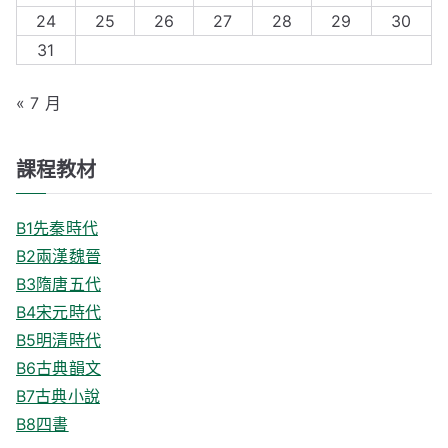
r
24
25
26
27
28
29
30
:
31
« 7 月
課程教材
B1先秦時代
B2兩漢魏晉
B3隋唐五代
B4宋元時代
B5明清時代
B6古典韻文
B7古典小說
B8四書