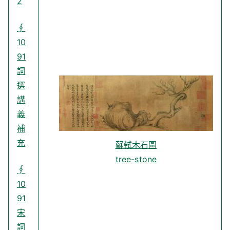
2
∮
10
91
詞
選
講
義
補
充
蘇軾木石圖
tree-stone
∮
10
91
宋
詞