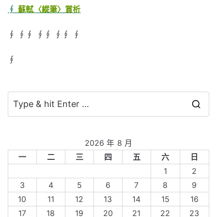
∮
蘇軾〈縱筆〉賞析
∮ ∮∮ ∮∮ ∮∮ ∮
∮
S
e
a
2026 年 8 月
r
一
二
三
四
五
六
日
c
1
2
h
3
4
5
6
7
8
9
f
10
11
12
13
14
15
16
o
17
18
19
20
21
22
23