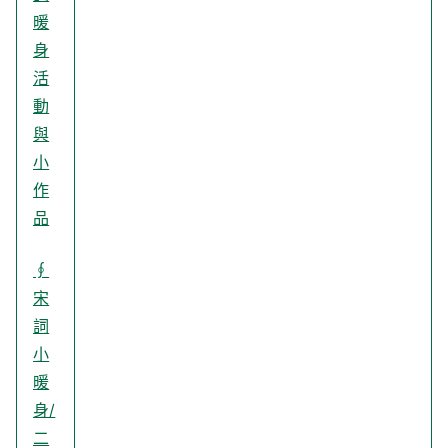
暖
身
活
動
與
小
作
品
∮
宋
詞
小
暖
身/
二