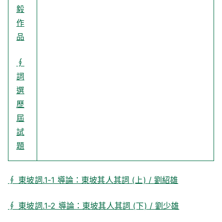
毅
作
品
∮
詞
選
歷
屆
試
題
∮ 東坡詞.1-1 導論：東坡其人其詞 (上) / 劉紹雄
∮ 東坡詞.1-2 導論：東坡其人其詞 (下) / 劉少雄