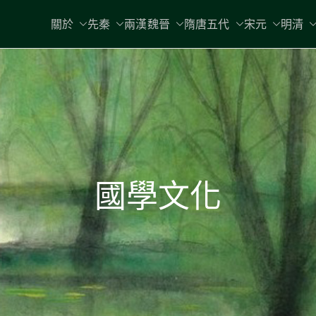
關於
先秦
兩漢魏晉
隋唐五代
宋元
明清
國學文化