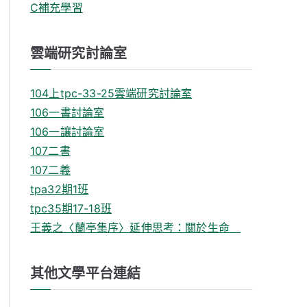
C補充學習
雲端研究討論室
104上tpc-33-25雲端研究討論室
106一書討論室
106一讓討論室
107二書
107二義
tpa32期1班
tpc35期17-18班
王義之〈蘭亭集序〉延伸思考：關於生命
其他文學平台連結