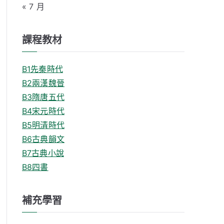
« 7 月
課程教材
B1先秦時代
B2兩漢魏晉
B3隋唐五代
B4宋元時代
B5明清時代
B6古典韻文
B7古典小說
B8四書
補充學習