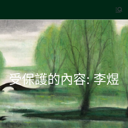
Skip
to
中國古典文學
古典風華，現代視野
content
受保護的內容: 李煜