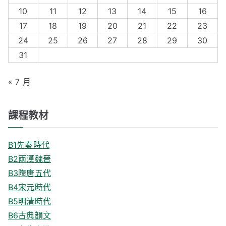
f
10
11
12
13
14
15
16
o
17
18
19
20
21
22
23
r
24
25
26
27
28
29
30
:
31
« 7 月
課程教材
B1先秦時代
B2兩漢魏晉
B3隋唐五代
B4宋元時代
B5明清時代
B6古典韻文