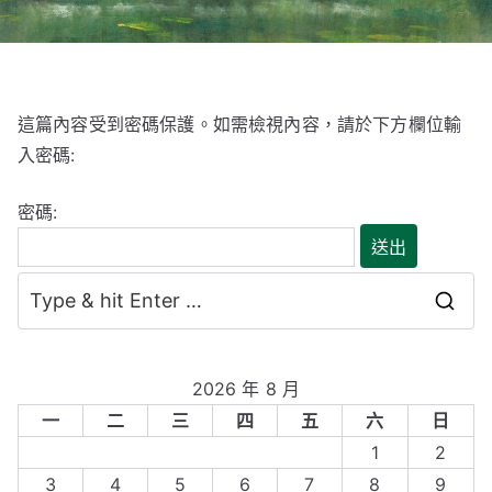
這篇內容受到密碼保護。如需檢視內容，請於下方欄位輸
入密碼:
密碼:
S
e
a
2026 年 8 月
r
一
二
三
四
五
六
日
c
1
2
h
3
4
5
6
7
8
9