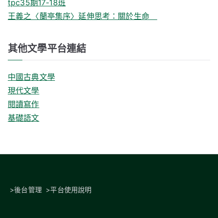
tpc35期17-18班
王義之〈蘭亭集序〉延伸思考：關於生命
其他文學平台連結
中國古典文學
現代文學
閱讀寫作
基礎語文
>
後台管理
>
平台使用說明