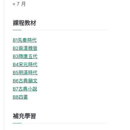
« 7 月
課程教材
B1先秦時代
B2兩漢魏晉
B3隋唐五代
B4宋元時代
B5明清時代
B6古典韻文
B7古典小說
B8四書
補充學習