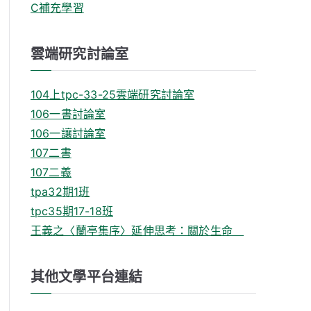
C補充學習
雲端研究討論室
104上tpc-33-25雲端研究討論室
106一書討論室
106一讓討論室
107二書
107二義
tpa32期1班
tpc35期17-18班
王義之〈蘭亭集序〉延伸思考：關於生命
其他文學平台連結