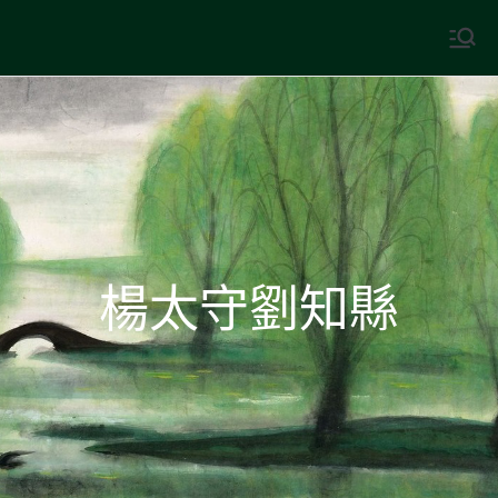
Skip
to
中國古典文學
古典風華，現代視野
content
楊太守劉知縣