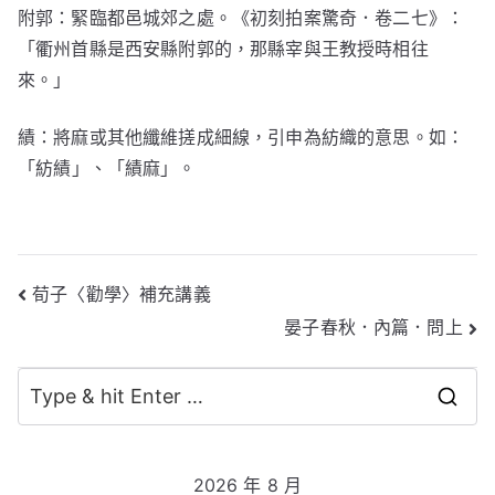
附郭：緊臨都邑城郊之處。《初刻拍案驚奇．卷二七》：
「衢州首縣是西安縣
附郭
的，那縣宰與王教授時相往
來。」
績：將麻或其他纖維搓成細線，引申為紡織的意思。如：
「紡
績
」、「
績
麻」。
文
荀子〈勸學〉補充講義
晏子春秋．內篇．問上
章
導
S
覽
e
a
2026 年 8 月