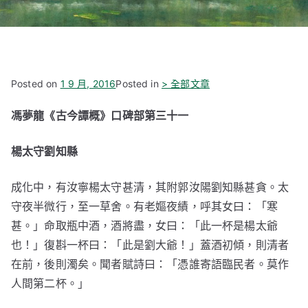
Posted on
1 9 月, 2016
Posted in
> 全部文章
馮夢龍《古今譚概》口碑部第三十一
楊太守劉知縣
成化中，有汝寧楊太守甚清，其附郭汝陽劉知縣甚貪。太
守夜半微行，至一草舍。有老嫗夜績，呼其女曰：「寒
甚。」命取瓶中酒，酒將盡，女曰：「此一杯是楊太爺
也！」復斟一杯曰：「此是劉大爺！」蓋酒初傾，則清者
在前，後則濁矣。聞者賦詩曰：「憑誰寄語臨民者。莫作
人間第二杯。」