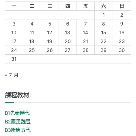
r
一
二
三
四
五
六
日
c
1
2
h
3
4
5
6
7
8
9
f
10
11
12
13
14
15
16
o
17
18
19
20
21
22
23
r
24
25
26
27
28
29
30
:
31
« 7 月
課程教材
B1先秦時代
B2兩漢魏晉
B3隋唐五代