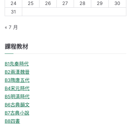
24
25
26
27
28
29
30
:
31
« 7 月
課程教材
B1先秦時代
B2兩漢魏晉
B3隋唐五代
B4宋元時代
B5明清時代
B6古典韻文
B7古典小說
B8四書