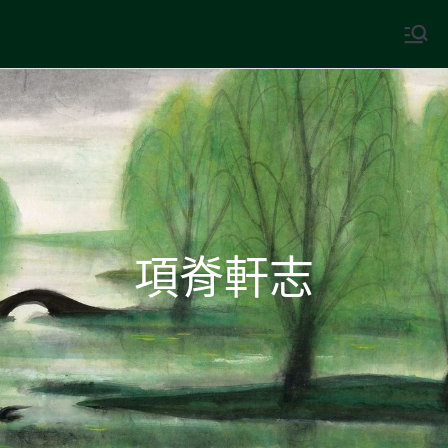
Skip
to
中國古典文學
古典風華，現代視野
content
項脊軒志