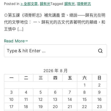
Posted in
> 全部文章
,
歸有光
Tagged
歸有光
,
項脊軒志
⊙第五課《項脊軒志》補充講義 壹、總說——歸有光在明
代的文學地位： 一、歸有光的古文代表著明代的顛峰，和
王慎中 […]
Read More
S
e
a
2026 年 8 月
r
一
二
三
四
五
六
日
c
1
2
h
3
4
5
6
7
8
9
f
10
11
12
13
14
15
16
o
17
18
19
20
21
22
23
r