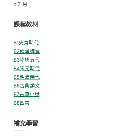
« 7 月
課程教材
B1先秦時代
B2兩漢魏晉
B3隋唐五代
B4宋元時代
B5明清時代
B6古典韻文
B7古典小說
B8四書
補充學習