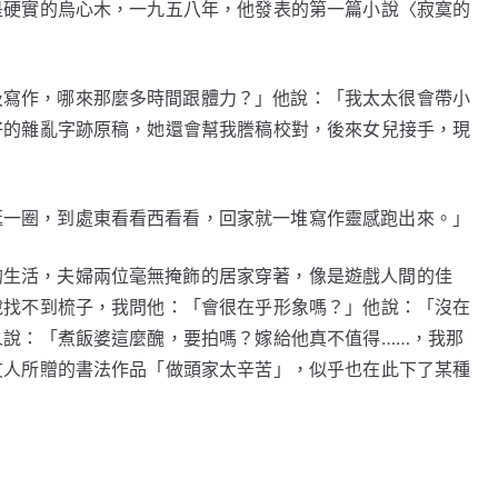
是硬實的烏心木，一九五八年，他發表的第一篇小說〈寂寞的
及寫作，哪來那麼多時間跟體力？」他說：「我太太很會帶小
好的雜亂字跡原稿，她還會幫我謄稿校對，後來女兒接手，現
逛一圈，到處東看看西看看，回家就一堆寫作靈感跑出來。」
的生活，夫婦兩位毫無掩飾的居家穿著，像是遊戲人間的佳
說找不到梳子，我問他：「會很在乎形象嗎？」他說：「沒在
人說：「煮飯婆這麼醜，要拍嗎？嫁給他真不值得……，我那
友人所贈的書法作品「做頭家太辛苦」，似乎也在此下了某種