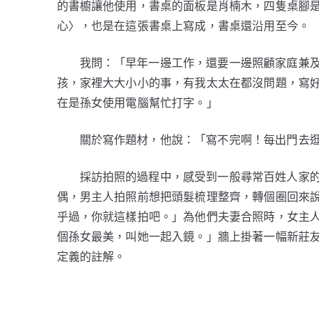
的書櫥讓他使用，書桌的面板是肖楠木，四隻桌腳
心〉，也是在這張書桌上寫成，書桌還沿用至今。
我問：「早年一邊工作，還要一邊照顧家庭兼
孩，家裡大大小小的事，有我太太在都沒問題，寫
在是孫女使用電腦幫忙打字。」
關於寫作題材，他說：「寫不完啊！每出門去
採訪拍照的過程中，感受到一般尋常百姓人家
偶，男主人拍照前想把頭髮梳理整齊，轉個圈回來
乎過，你就這樣拍吧。」為他們夫妻合照時，女主
個孫女最美，叫她一起入鏡。」牆上掛著一幅新莊
定義的註解。