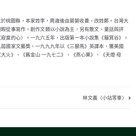
生於桃園縣，本家姓李，周歲後由舅舅收養，改姓鄭。台灣大
閒暇從事寫作。創作文類以小說為主，另有散文、童話與評
〈寂寞的心〉。一九六五年，出版第一本小說集《簸箕谷》。
九屆國家文藝獎，一九九九年以《三腳馬》英譯本，獲美國
大火》、《舊金山‧一九七二》、《燕心果》、《天燈‧母
林文義〈小站等車〉