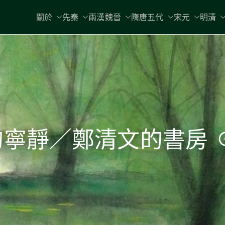
關於
先秦
兩漢魏晉
隋唐五代
宋元
明清
寧靜／鄭清文的書房 