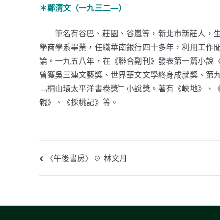
＊鄭清文（一九三二—）
筆名有谷巴、莊園、谷嵐等，新北市新莊人，
學商學系畢業，任職華南銀行四十多年，利用工作
論。一九五八年，在《聯合副刊》發表第一篇小說
曾獲吳三連文藝獎、世界華文文學終身成就獎、第
﹁桐山環太平洋書卷獎﹂小說獎。著有《峽地》、《
親》、《採桃記》等。
文
〈午後書房〉☉ 林文月
章
導