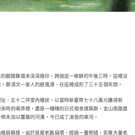
集的腳踏聲還未深深烙印，跨過這一寧靜的午後三時。這裡沒
包。鄭清文一家人的避風港，在這裡成形了三十五個年頭。
現址，五十二坪室內權狀，以當時新臺幣七十八萬元購得新
搬來時的巷弄裡，盡是一幢幢的日式宿舍建築群，金山南路還
一條未加以覆蓋的河溝，今已成了湍急的車河。
內格局模樣。由於房屋老舊損壞，經過一番修繕，丟棄大量老