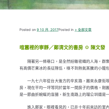
Posted on
9 10 月, 2017
Posted in
> 全部文章
喧囂裡的寧靜／鄭清文的書房 ☉ 陳文發
隔著另一條巷口，是全然紛雜密織的人海，群
有高價芒果冰的長征隊伍，嗅不到熱氣蒸騰的小籠
一九七六年從台大後方的辛亥路，搬來永康街
房，現在平均一坪等同於當年一間房子的價格。剛
是一節曲折蜿蜒的盲腸，新生南路上的瑠公圳還是
進入鄭家，眼裡看見的，已非十年前來訪的室