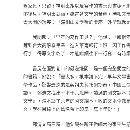
舊家具，只留下神明桌組以及寫作的書桌與書櫥。
不復見。神明桌對面，擺置著文學的榮耀，時報文
太太開的玩笑：「這桐山文學獎的獎座，外型就像
我問起：「早年的寫作工具？」他說：「那個
等到台大商學系畢業，進入華南銀行上班，因工作
行字，得等文字乾了，才能繼續往下一行寫，有時
書房在面對巷口的最左邊間，是一個完全獨立
的書籍。他說：「書太多，根本讀不完，早年文學
學作品，影響最深的是契訶夫與托爾斯泰，中國三
讀。」鄭清文找出一本十六歲時，讀過的國文課本
文學』，這本讀了六年的國文課本，收的文本全都
文，就在目錄上的篇名蓋上印章，寫上年份。」
鄭清文高三時，他父親在新莊做細木的家具生