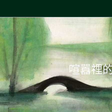
Skip
to
中國古典文學
古典風華，現代視野
content
喧囂裡的