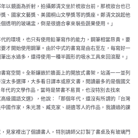
那年以鏡面為折射，拍攝鄭清文坐於梳妝台前，那梳妝台也已
學獎、國家文藝獎、美國桐山文學獎等的獎座。鄭清文說起他
是個透明的玻璃盅，倒是很適合拿來裝些蔬果使用。」
年代的環境，也只有使用鉛筆寫作的能力，鋼筆相當昂貴。要
需要才開始使用鋼筆。由於中式的書寫是由右至左，每寫好一
鋼筆出水過多，還得使用一種半圓形的吸水工具來回滾壓。」
的書寫空間。全新鑲嵌於牆面上的開放式書架，站滿一一並列
書沒太多選擇，大多看日譯本或原文書，閱讀最多的是俄國文
○年代的文學作品，當時是禁書不易買，也沒特別去找來
《高級國語文選》，他說：「那個年代，還沒有所謂的『台灣
是中國作家，朱光潛、臧克家、胡適等人的作品，我讀過的課
意，見家裡出了個讀書人，特別請師父訂製了書桌及有玻璃門