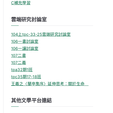
C補充學習
雲端研究討論室
104上tpc-33-25雲端研究討論室
106一書討論室
106一讓討論室
107二書
107二義
tpa32期1班
tpc35期17-18班
王義之〈蘭亭集序〉延伸思考：關於生命
其他文學平台連結