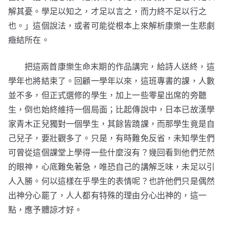
解其憂。學足以知之，才足以言之，而力終不足以行之
也。」這個說法，或者可能從根本上來解析康樂一生悲劇
癥結所在。
把這兩首康樂生命末期的作品講完，給詩人送終，這
學年也將結束了。回顧一學年以來，這班專書的課，人數
並不多，但正式選修的學生，加上一些零星出席的旁聽
生，倒也始終維持一個局面；比起傳說中，日本已故漢學
家青木正兒獨對一個學生，其餘皆蹺課，而那學生竟是自
己兒子，要壯觀多了。只是，有時難免反省，未知學生們
可曾從這個課堂上學得一些什麼沒有？幾回看到他們茫然
的眼神，心底難免著急，唯恐自己的講解乏味，未足以引
人入勝。何以這樣在乎學生的表情呢？也許他們只是偶然
出神分心罷了，人人都有特殊的理由分心出神的，這一
點，應予體諒才好。