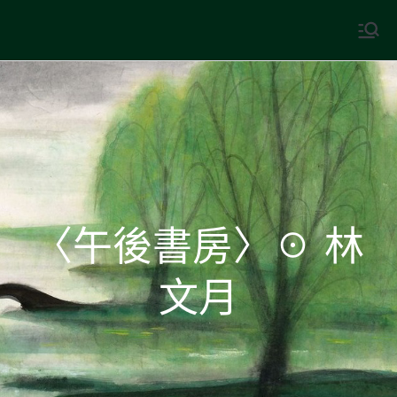
Skip
to
中國古典文學
古典風華，現代視野
content
〈午後書房〉☉ 林
文月