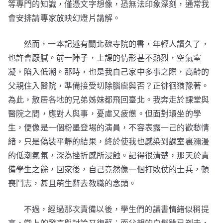
等專門的知識，僅憑文字想像，恐無法印象深刻，通常我
會安排請專家放映幻燈片講解。
然而，一本記述有關北魏寺院的書，年輕人讀久了，
也許會厭膩。前一陣子，上課的情形甚不熱烈，空氣窒
凝，陷入低潮。那時，也是我自己家中多事之際，高齡的
父親住入醫院，準備接受切除腦廇與否？正徘徊猶豫著。
為此，散居各地的兄弟姊妹都飛回臺北。我奔走於課堂與
醫院之間，應對人與事，憂慮又疲憊。但面對環坐的學
生，便像是一個粉墨登場的演員，不容表露一己的歡愁情
緒，只是偽裝平靜的結果，終於使我也感染到課室裏瀰漫
的低潮氣氛，深為挫折感所浸蝕。記得很清楚，那天於責
備學生之餘，回家後，自己竟然像一個打敗仗的士兵，頓
喪鬥志，甚且萌生辭去教職的念頭。
不過，經過那次責備以後，學生們的讀書情緒似稍提