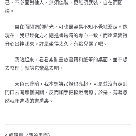
己，不必面對他人，無須偽裝，更無須武裝，自在而閒
適。
自在而閒適的時光，可也最容易不知不覺地溜走。像
現在，我已經從方才剛進書房時的專心一致，而逐漸變得
分心出神起來。許是坐得太久，有點兒累了吧。
我站起來，看看紊亂疊放書籍和紙筆的桌面，並不想
去整理；就讓它紊亂去吧。
天色已昏暗，我本想讓吊燈也亮起，可是並沒有走到
門口去開那個開關，反而順手把檯燈關熄；於是，薄暮忽
然就爬進我的書房裏。
鍾理和〈我的書齋〉