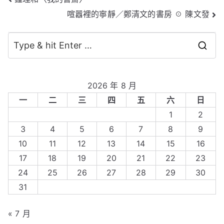
文
喧囂裡的寧靜／鄭清文的書房 ☉ 陳文發
章
導
S
覽
e
a
2026 年 8 月
r
一
二
三
四
五
六
日
c
1
2
h
3
4
5
6
7
8
9
f
10
11
12
13
14
15
16
o
17
18
19
20
21
22
23
r
24
25
26
27
28
29
30
:
31
« 7 月