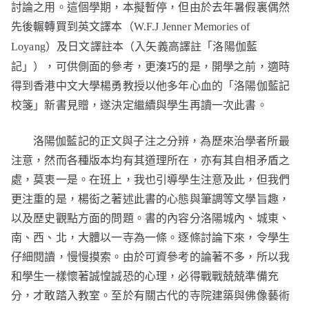
討論之用。這個學期，本擬暫停，但由於去年暑假裏偶然
先後輾轉買到英文譯本（
W.F.J Jenner Memories of
）及日文譯註本（入矢義高譯註「洛陽伽藍
Loyang
記」），可供側面的參考，更湊巧的是，開學之前，適時
得到香港中文大學楊勇教授以他多年心血的「洛陽伽藍記
校箋」新書見贈，遂決定繼續與學生再讀一次此書。
洛陽伽藍記的正文與子注之分辨，為歷來治學者所最
注意，然而各種版本均有其道理所在，亦有其自相矛盾之
處，莫衷一是。在班上，我也引導學生注意及此，但我們
更注重的是，楊衒之著述此書的心態與筆調等文學旨趣，
以及歷史觀點方面的問題。書的內容分洛陽城內、城東、
南、西、北，大體以一寺為一條。逐條討論下來，令學生
仔細閱讀，慢慢摸索。由於可資參考的論著不多，所以我
和學生一樣懷著誠惶誠恐的心理，必得戰戰兢兢準備充
分，才敢踏入教室。至於有關古代的寺院建築與佛像藝術