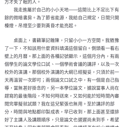
方才失了眠的人。
我走進屬於自己的小小天地——這間比上不足比下有
餘的微暗書房。為了節省能源，我給自己規定，日間只開
檯燈，吊燈至少要到黃昏才能亮起。
桌面上，書籍筆記雜陳，只留小小一方空間。我猶豫
了一下，不知該用什麼資料填滿這個留白。側頭看一看右
壁上的月曆。那上面的各種記號顯示，這個月分內，有兩
個學生的論文學位口試、一個學術會議的講評，以及一次
校外的演講。那個校外演講的大綱已經擬妥，只須於前一
天再溫習一次即可；兩個論文口試之中，有一個是自己指
導，當無甚好掛念的，另一本學位論文，據說當事人尚在
趕寫的最後階段，不知何時送來，又如何能於短時間內審
閱完畢擬就試題？我在這兒緊張也無用。至於講評的部
分，時間與地點都印製成表，早已收到，那上面甚至還排
好了主講人及講題順序，只是論文也遲遲尚未到手，希望