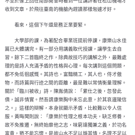
不至於像上回在南部開會時看到一位講評者在松山機場才
收到文章，於飛往臺南的機艙內趕讀那樣匆遽才好。
看來，這個下午還是務正業要緊。
大學部的課，為著配合畢業班提前停課，康樂山水佳
篇已大體講完。有一部分用講義取代授課，讓學生去自
習。餘下二首臨終之作，除典故技巧的講解之外，最難處
理的是詩人充滿予盾的性格與心理。每次講到這個問題，
都不免低徊感慨。其詩也，富豔精工，其人也，侍才傲
物，而詩篇與行迹之間的距離，最是難以常情衡量理解。
關於「臨川被收」詩，陳胤倩說：「累仕之後，忽發此
僨，誠非情實。然吾謂康樂胸中未忘此意，於其哀廬陵信
之。」這樣的辯解，本身就顯示矛盾，比較難以令人信
服。黃晦聞則說：「康樂於性理之根本功夫，缺乏修養，
故不免推遷，無終始靡他之志，味窮達獨兼之義，於功名
富貴，猶不能忘懷。是故山水不足以娛其情，名理不足以