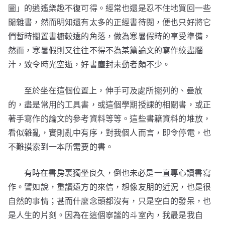
圖」的逍遙樂趣不復可得。經常也還是忍不住地買回一些
閒雜書，然而明知還有太多的正經書待閱，便也只好將它
們暫時擱置書櫥較遠的角落，做為寒暑假時的享受準備，
然而，寒暑假則又往往不得不為某篇論文的寫作絞盡腦
汁，致令時光空逝，好書塵封未動者頗不少。
至於坐在這個位置上，伸手可及處所擺列的、疊放
的，盡是常用的工具書，或這個學期授課的相關書，或正
著手寫作的論文的參考資料等等。這些書籍資料的堆放，
看似雜亂，實則亂中有序，對我個人而言，即令停電，也
不難摸索到一本所需要的書。
有時在書房裏獨坐良久，倒也未必是一直專心讀書寫
作。譬如說，重讀遠方的來信，想像友朋的近況，也是很
自然的事情；甚而什麼念頭都沒有，只是空白的發呆，也
是人生的片刻。因為在這個寧謐的斗室內，我最是我自