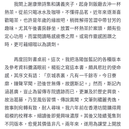
我閤上謝康樂詩集和講義夾子，起身到飯廳去沖一杯
熱茶。從前只喝冰水及咖啡，不懂得品茗，近年來逐漸喜
歡喝茶，也許是年歲的緣故吧，稍微解得苦澀中帶甘芳的
趣味。尤其午後書房靜坐，放置一杯熱茶於案頭，頗有些
定心功用，而當閱讀略感疲憊之際。或寫作靈感困躓之
時，更可藉細啜以為調劑。
再度回到書桌前。這次，我把洛陽伽藍記的各種版本
及參考資料攤滿眼前。楊衒之寫這本書，頗具悲壯的使命
感，其序文有語：「京城表裏，凡有一千餘寺，今日寮
廓，鐘聲罕聞，恐後世無傳，故選斯記。」然而，斯記內
涵甚廣，豈止為留傳寺院遺跡而已，更兼及於歷史興衰、
故治葛藤，乃至風俗習慣、傳說異聞，文筆則穠麗秀逸，
敘事則宛轉有致，耐人尋味。我六年前在香港坊間購得周
祖模的校釋本，細讀後即覺興味濃厚。其後又陸續蒐集到
不同版本，愈覺其價值非凡。兩年來，遂用為課堂上開放