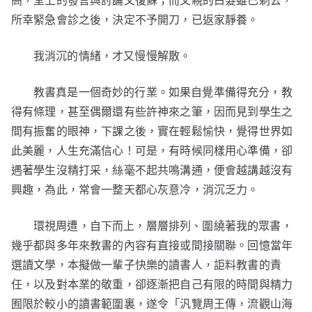
高，堂上的發言與討論又復蘇；而父親的白髮雖已剃去，
所幸緊急會診之後，決定不予開刀，已返家靜養。
我消沉的情緒，才又慢慢解散。
教書真是一個奇妙的行業。如果自覺準備得充分，教
得有條理，甚至偶爾還有些許神來之筆，因而見到學生之
間有振奮的眼神，下課之後，實在輕鬆愉快，覺得世界如
此美麗，人生充滿信心！可是，有時候同樣用心準備，卻
遇著學生沒精打采，絲毫不起共鳴溝通，便會越講越沒有
興趣，為此，常會一整天都心灰意冷，消沉乏力。
環視周遭，自下而上，層層排列、圍繞著我的眾書，
幾乎都與多年來教書的內容有直接或間接關聯。回憶當年
選讀文學，本擬做一輩子快樂的讀書人，詎料教書的責
任，以及對本業的敬重，卻逐漸把自己有限的時間與精力
囿限於較小的讀書範圍裏，遂令「汎覽周王傳，流觀山海