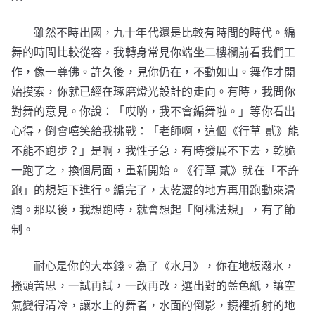
雖然不時出國，九十年代還是比較有時間的時代。編
舞的時間比較從容，我轉身常見你端坐二樓欄前看我們工
作，像一尊佛。許久後，見你仍在，不動如山。舞作才開
始摸索，你就已經在琢磨燈光設計的走向。有時，我問你
對舞的意見。你說：「哎喲，我不會編舞啦。」等你看出
心得，倒會嘻笑給我挑戰：「老師啊，這個《行草 貳》能
不能不跑步？」是啊，我性子急，有時發展不下去，乾脆
一跑了之，換個局面，重新開始。《行草 貳》就在「不許
跑」的規矩下進行。編完了，太乾澀的地方再用跑動來滑
潤。那以後，我想跑時，就會想起「阿桃法規」，有了節
制。
耐心是你的大本錢。為了《水月》，你在地板潑水，
搔頭苦思，一試再試，一改再改，選出對的藍色紙，讓空
氣變得清冷，讓水上的舞者，水面的倒影，鏡裡折射的地