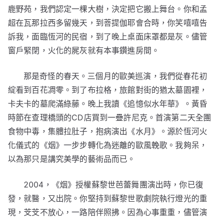
鹿野苑，我們認定一棵大樹，決定把它搬上舞台。你和孟
超在瓦那拉西多留幾天，到菩提伽耶會合時，你笑嘻嘻告
訴我，面臨恆河的民宿，到了晚上桌面床罩都是灰。儘管
窗戶緊閉，火化的屍灰就有本事鑽進房間。
那是奇怪的春天。三個月的歐美巡演，我們從春花初
綻看到百花凋零。到了布拉格，旅館對街的猶太墓園裡，
卡夫卡的墓爬滿綠藤。晚上我讀《追憶似水年華》。黃昏
時節在查理橋頭的CD店買到一疊許尼克。首演第二天全團
食物中毒，集體拉肚子，抱病演出《水月》。源於恆河火
化儀式的《烟》一步步轉化為迷離的歐風輓歌。我夠呆，
以為那只是講究美學的藝術品而已。
2004，《烟》授權蘇黎世芭蕾舞團演出時，你已復
發，就醫，又出院。你堅持到蘇黎世歌劇院執行燈光的重
現，芠芠不放心，一路陪伴照拂。因為心事重重，儘管演