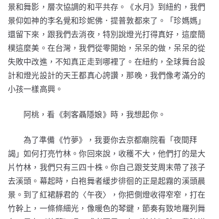
景和舞影，層次協調的和平共存。《水月》到紐約，我們
景仰如神的李名覺和珍妮佛．提普敦都來了。「珍媽媽」
還留下來，跟我們去消夜，特別說燈光打得真好，這麼簡
樸這麼美。在台灣，我們從零開始，呆呆的做，呆呆的從
失敗中改進，不知真正走到哪裡了。在紐約，全球舞台設
計和燈光設計的天王都真心誇讚，那晚，我們像考滿分的
小孩一樣高興。
阿桃，看《刺客聶隱娘》時，我想起你。
為了準備《竹夢》，我要你去京都廟院看「夜間拜
謁」如何打亮竹林。你回來說，收穫不大，他們打的是大
片竹林，我們只有三四十株。你自己跟芠芠周末帶了孩子
去溪頭。幕起時，白袍舞者緩步徘徊的正是起霧的溪頭晨
景。到了紅裙靜君的〈午夜〉，你把側燈收得窄窄，打在
竹幹上，一條條細光，像暖色的琴鍵，節奏有致地羅列舞