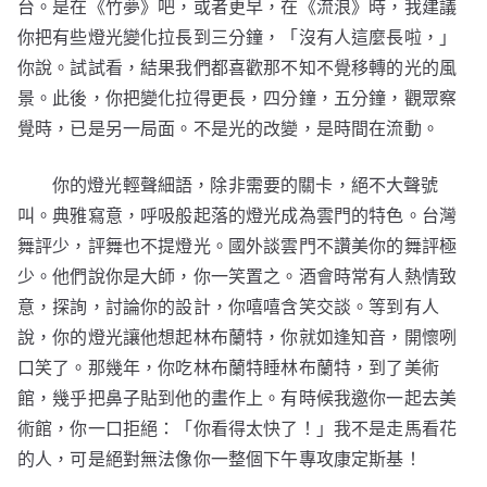
台。是在《竹夢》吧，或者更早，在《流浪》時，我建議
你把有些燈光變化拉長到三分鐘，「沒有人這麼長啦，」
你說。試試看，結果我們都喜歡那不知不覺移轉的光的風
景。此後，你把變化拉得更長，四分鐘，五分鐘，觀眾察
覺時，已是另一局面。不是光的改變，是時間在流動。
你的燈光輕聲細語，除非需要的關卡，絕不大聲號
叫。典雅寫意，呼吸般起落的燈光成為雲門的特色。台灣
舞評少，評舞也不提燈光。國外談雲門不讚美你的舞評極
少。他們說你是大師，你一笑置之。酒會時常有人熱情致
意，探詢，討論你的設計，你嘻嘻含笑交談。等到有人
說，你的燈光讓他想起林布蘭特，你就如逢知音，開懷咧
口笑了。那幾年，你吃林布蘭特睡林布蘭特，到了美術
館，幾乎把鼻子貼到他的畫作上。有時候我邀你一起去美
術館，你一口拒絕：「你看得太快了！」我不是走馬看花
的人，可是絕對無法像你一整個下午專攻康定斯基！