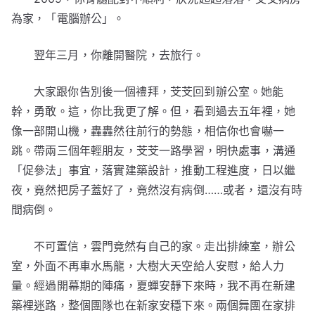
為家，「電腦辦公」。
翌年三月，你離開醫院，去旅行。
大家跟你告別後一個禮拜，芠芠回到辦公室。她能
幹，勇敢。這，你比我更了解。但，看到過去五年裡，她
像一部開山機，轟轟然往前行的勢態，相信你也會嚇一
跳。帶兩三個年輕朋友，芠芠一路學習，明快處事，溝通
「促參法」事宜，落實建築設計，推動工程進度，日以繼
夜，竟然把房子蓋好了，竟然沒有病倒……或者，還沒有時
間病倒。
不可置信，雲門竟然有自己的家。走出排練室，辦公
室，外面不再車水馬龍，大樹大天空給人安慰，給人力
量。經過開幕期的陣痛，夏蟬安靜下來時，我不再在新建
築裡迷路，整個團隊也在新家安穩下來。兩個舞團在家排