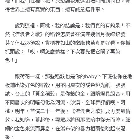
裡，而我們在種荷花，只想讓觀眾進劇場時聞到荷香，覺
得世界上還有真實的東西，還有誠意這件事。
說到這裡，阿桃，我的結論是：我們真的有夠呆！不
然《流浪者之歌》的稻穀怎麼會在演完幾個月後統統發
芽？但我必須說，貨櫃裡如山的嫩綠秧苗真是好看。你抓
抓頭說：「哎，啊怎麼這樣？下次要先把它閹了再染
色！」
跟荷花一樣，那些稻穀也是你的baby。下班後你在地
板鋪出染好色的稻穀，用不同層次的暖色燈光紙一張張
試。台上的「黃金稻穀」是你鍍的金，跟隨燈具組合，用
不同層次的明暗幻化為河流、沙漠，全球舞評讚嘆。阿
桃，明年，首演二十一年後，《流浪者之歌》要再度到倫
敦。我知道，幕起後，觀眾必將因那黑暗中從天而降，細
細的金色米流而屏息，在瀑布似的暴力稻雨後跳起來喝
采。