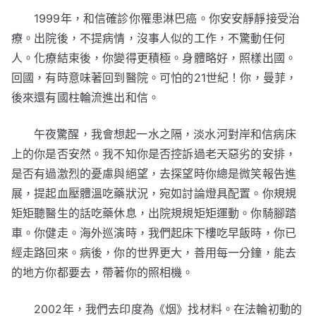
1999年，和信確診你罹患淋巴癌。你安安靜靜接受治
療。出院後，不提病情，沒事人似的工作，不驚動任何
人。化療結束後，你變得更積極。身體略好，照樣出國。
回國，有時意味著回到醫院。可怕的21世紀！你，曼菲，
後來還有國柱輪流進出和信。
午夜驚醒，我會想起一水之隔，淡水河對岸和信病床
上的你是否安然。我不知你是否控訴過老天惡劣的安排，
是否有過激烈的憂慮與絕望，去探望時你總是微笑報告進
展，提起血壓體溫吃藥狀況，宛如討論燈具配置。你規規
矩矩聽醫生的話吃藥休息，出院規規矩矩運動。你騎腳踏
車。你健走。海外巡演時，我們起床下樓吃早飯時，你已
經走路回來。病後，你的世界更大，善用每一分鐘，能去
的地方你都要去，帶著你的照相機。
2002年，我們去印度為《烟》找材料。在法輪初動的