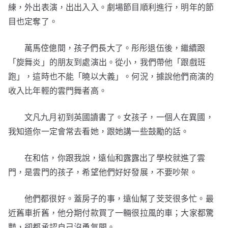
練，外出表演，出出入入。劇場節目順利進行，明年的節
目也定奪了。
萬馬倥傯間，孩子們長大了。彤彤退伍後，繼續跟
「旋舞炎」的朋友到處演出。從小，我們帶他「跟戲班
跑」，這時也不能「曉以大義」。何況，據說他們商演的
收入比年輕的雲門舞者高。
文凡九月初到英國讀書了。女孩子，一個人在異國，
我知道你一定會常去看她，跟她講一些鼓勵的話。
在和信，你跟我說，遠仙和露露出了學校就進了雲
門，是雲門的孩子，希望他們好好發展，不要吵架。
他們都很好。蓋房子的事，遠仙幫了芠芠很多忙。最
近舊車折舊，他分期付款買了一輛很拉風的車；大家都驚
豔，卻都承認自己沒勇氣開。