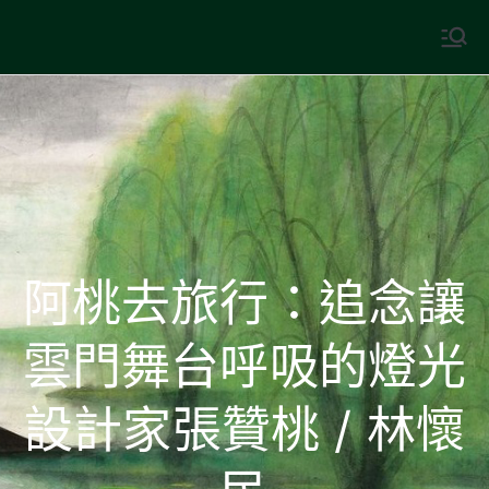
Skip
to
中國古典文學
古典風華，現代視野
content
阿桃去旅行：追念讓
雲門舞台呼吸的燈光
設計家張贊桃 / 林懷