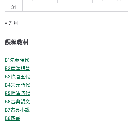
:
31
« 7 月
課程教材
B1先秦時代
B2兩漢魏晉
B3隋唐五代
B4宋元時代
B5明清時代
B6古典韻文
B7古典小說
B8四書