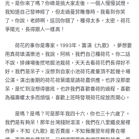
光。是你來了嗎？你總是挑大家走後，一個人慢慢試燈。
我知道自己發神經了，但走過曼菲雕像時，我看到你笑
了。你說，老師啊，這回你錯了，種得太多，太密，荷花
爭陽光，長得跟人一樣高！
荷花的事你是專家。1993年，籌演《九歌》，夢想要
用真荷填滿樂池。我說，阿桃，我們自己種荷花。你二話
不說，排練場後挖地掘池栽荷，天天去看荷花們長得好不
好。我們是呆子。沒想到自家小池荷花產量頂不起幾十場
公演。演出後期的荷花荷葉還是請荷農供應。也許沒那麼
呆，是忙到沒想得徹底。也許我們喜歡養荷的過程，喜歡
為福壽螺太多而煩惱，喜歡上班時發現荷花綻放而開心。
是嗎？是嗎？可是那年我四十六，你也三十六歲了。
我們是有夠呆！那年台灣錢財滾滾，我們在八里鐵皮屋裡
作夢。不知《九歌》能否賣座，不知舞團翌年經費在哪