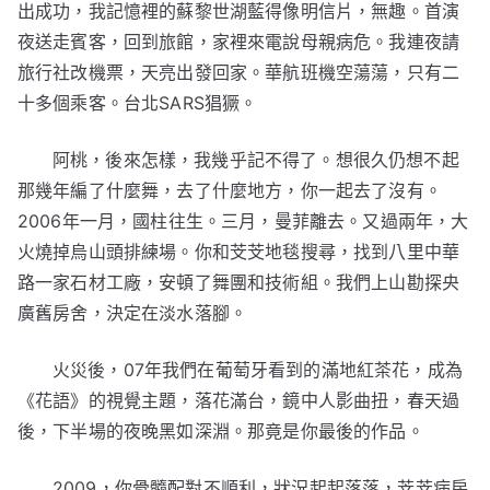
出成功，我記憶裡的蘇黎世湖藍得像明信片，無趣。首演
夜送走賓客，回到旅館，家裡來電說母親病危。我連夜請
旅行社改機票，天亮出發回家。華航班機空蕩蕩，只有二
十多個乘客。台北SARS猖獗。
阿桃，後來怎樣，我幾乎記不得了。想很久仍想不起
那幾年編了什麼舞，去了什麼地方，你一起去了沒有。
2006年一月，國柱往生。三月，曼菲離去。又過兩年，大
火燒掉烏山頭排練場。你和芠芠地毯搜尋，找到八里中華
路一家石材工廠，安頓了舞團和技術組。我們上山勘探央
廣舊房舍，決定在淡水落腳。
火災後，07年我們在葡萄牙看到的滿地紅茶花，成為
《花語》的視覺主題，落花滿台，鏡中人影曲扭，春天過
後，下半場的夜晚黑如深淵。那竟是你最後的作品。
2009，你骨髓配對不順利，狀況起起落落，芠芠病房