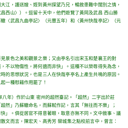
溯大江，護送嫂、姪到黃州探望乃兄，暢敘患難中闊別之情，
昌西山〉）。逗留十天中，他們遊覽了黃岡及武昌 西山勝
蘇轍〈武昌九曲亭記〉（元豐五年）和〈黃州快哉亭記〉（元
所見景色之美和觀景之樂；又由亭名引出宋玉和楚襄王的對
然，不以物傷性，將何適而非快」。這種不以榮辱得失為念，
當時的思想狀況，也是三人在快哉亭亭名上產生共鳴的原因。
人起一種慰藉作用罷了！
八年）作於山東 密州的超然臺記。「超然」二字出於莊
「超然」乃蘇轍命名，而蘇軾作記，言其「無往而不樂」；
非快」。俱從居官不得意著眼，取意亦無不同。文中敘事、議
散文而言，陳宏天、高秀芳 欒城集之點校前言中，曾言：