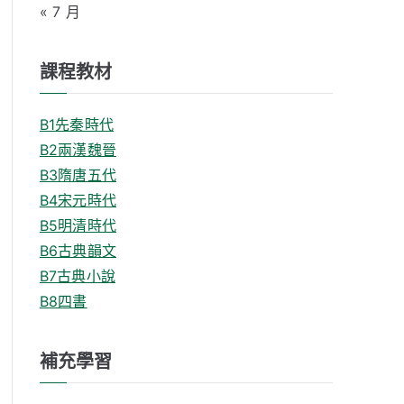
« 7 月
課程教材
B1先秦時代
B2兩漢魏晉
B3隋唐五代
B4宋元時代
B5明清時代
B6古典韻文
B7古典小說
B8四書
補充學習