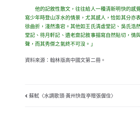
他的記敘性散文，往往給人一種清新明快的感覺
寫少年時登山浮水的情景，尤其感人，恰如其分亦
徐曲折，淺然澹宕。其他如王氏清虛堂記、吳氏浩
堂記、待月軒記、遺老齋記敘事描寫自然貼切，情
聲，而其秀傑之氣終不可沒。」
資料來源：翰林版高中國文第二冊。
文
蘇軾〈水調歌頭‧黃州快哉亭贈張偓佺〉
章
導
覽