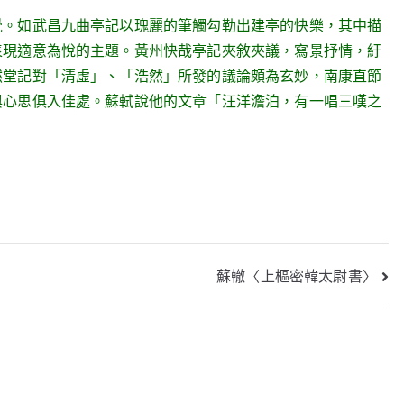
。如武昌九曲亭記以瑰麗的筆觸勾勒出建亭的快樂，其中描
表現適意為悅的主題。黃州快哉亭記夾敘夾議，寫景抒情，紆
然堂記對「清虛」、「浩然」所發的議論頗為玄妙，南康直節
與心思俱入佳處。蘇軾說他的文章「汪洋澹泊，有一唱三嘆之
蘇轍〈上樞密韓太尉書〉