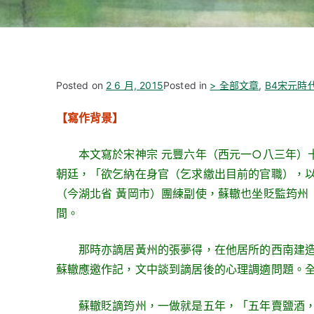
Posted on
2 6 月, 2015
Posted in
> 全部文章
,
B4宋元時
【寫作背景】
本文寫於宋神宗 元豐六年（西元一○八三年）
朝廷，「欲乞納在身官（乞求繳出目前的官職），
（今湖北省 黃岡市）團練副使，蘇轍也坐貶監筠州
間。
那時亦謫居黃州的張夢得，在他居所的西南建造
蘇轍應邀作記，文中談到謫居後的心理調適問題。
蘇轍貶謫筠州，一做就是五年，「五年賣鹽酒，