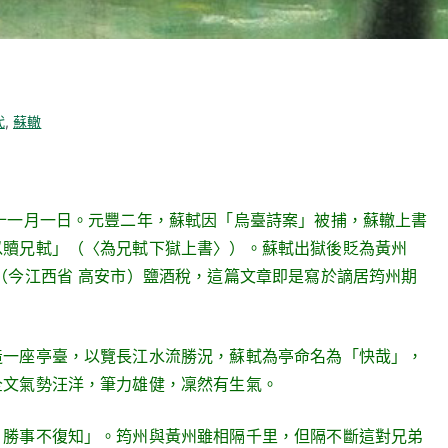
代
,
蘇轍
十一月一日。元豐二年，蘇軾因「烏臺詩案」被捕，蘇轍上書
以贖兄軾」（〈為兄軾下獄上書〉）。蘇軾出獄後貶為黃州
（今江西省 高安市）鹽酒稅，這篇文章即是寫於謫居筠州期
一座亭臺，以覽長江水流勝況，蘇軾為亭命名為「快哉」，
全文氣勢汪洋，筆力雄健，凜然有生氣。
勝事不復知」。筠州與黃州雖相隔千里，但隔不斷這對兄弟