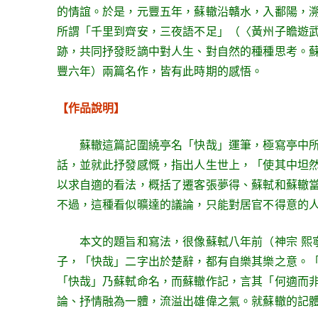
的情誼。於是，元豐五年，蘇轍沿贛水，入鄱陽，
所謂「千里到齊安，三夜語不足」（〈黃州子瞻遊武
跡，共同抒發貶謫中對人生、對自然的種種思考。
豐六年）兩篇名作，皆有此時期的感悟。
【作品說明】
蘇轍這篇記圍繞亭名「快哉」運筆，極寫亭中
話，並就此抒發感慨，指出人生世上，「使其中坦
以求自適的看法，概括了遷客張夢得、蘇軾和蘇轍
不過，這種看似曠達的議論，只能對居官不得意的
本文的題旨和寫法，很像蘇軾八年前（神宗 熙寧
子，「快哉」二字出於楚辭，都有自樂其樂之意。
「快哉」乃蘇軾命名，而蘇轍作記，言其「何適而
論、抒情融為一體，流溢出雄偉之氣。就蘇轍的記體