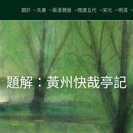
關於
先秦
兩漢魏晉
隋唐五代
宋元
明清
題解：黃州快哉亭記