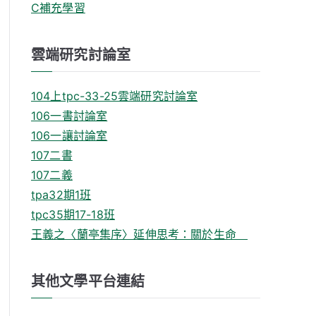
C補充學習
雲端研究討論室
104上tpc-33-25雲端研究討論室
106一書討論室
106一讓討論室
107二書
107二義
tpa32期1班
tpc35期17-18班
王義之〈蘭亭集序〉延伸思考：關於生命
其他文學平台連結