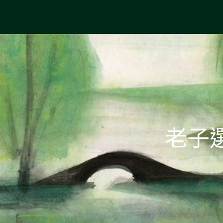
Skip
to
中國古典文學
古典風華，現代視野
content
老子選