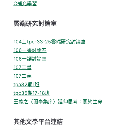
C補充學習
雲端研究討論室
104上tpc-33-25雲端研究討論室
106一書討論室
106一讓討論室
107二書
107二義
tpa32期1班
tpc35期17-18班
王義之〈蘭亭集序〉延伸思考：關於生命
其他文學平台連結