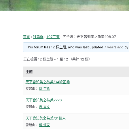
首頁
›
討論群
›
107二書
›
老子選：天下皆知美之為美108.07
This forum has 12 個主題, and was last updated
7 years ago
b
正在檢視 12 個主題 - 1 至 12 （共計 12 個）
主題
天下皆知美之為美/34歐芷希
發起由：
歐 芷希
天下皆知美之為美2226
發起由：
游 嘉文
天下皆知美之為美/31個人
發起由：
蘇 懷安