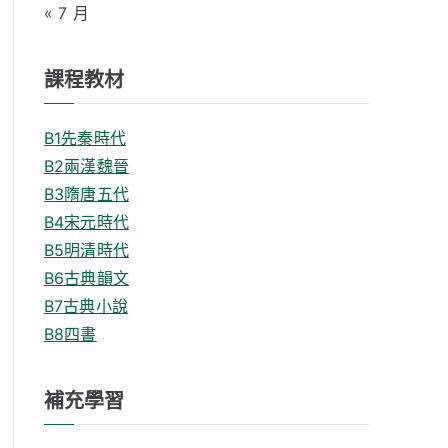
« 7 月
課程教材
B1先秦時代
B2兩漢魏晉
B3隋唐五代
B4宋元時代
B5明清時代
B6古典韻文
B7古典小說
B8四書
補充學習