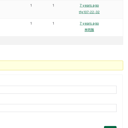
1
1
7 years ago
tfg107-22-32
1
1
7 years ago
林筠雅