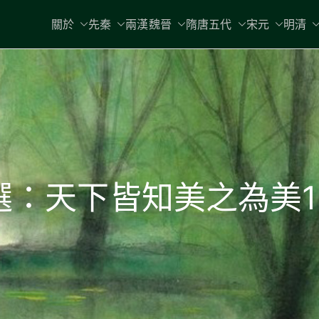
關於
先秦
兩漢魏晉
隋唐五代
宋元
明清
：天下皆知美之為美10