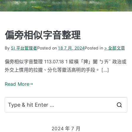
偏旁相似字音整理
By
SI 平台管理者
Posted on
18 7 月, 2024
Posted in
> 全部文章
偏旁相似字音整理 113.07.18 1 縱橫「捭」闔 ㄅㄞˇ 政治或
外交上慣用的拉攏、分化等靈活高明的手段。 […]
Read More
S
e
a
2024 年 7 月