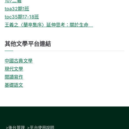
107二義
tpa32期1班
tpc35期17-18班
王義之〈蘭亭集序〉延伸思考：關於生命
其他文學平台連結
中國古典文學
現代文學
閱讀寫作
基礎語文
>
後台管理
>
平台使用說明