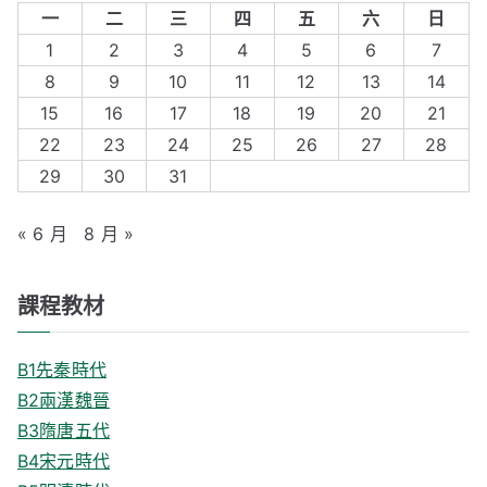
r
一
二
三
四
五
六
日
c
1
2
3
4
5
6
7
h
8
9
10
11
12
13
14
f
15
16
17
18
19
20
21
o
22
23
24
25
26
27
28
r
29
30
31
:
« 6 月
8 月 »
課程教材
B1先秦時代
B2兩漢魏晉
B3隋唐五代
B4宋元時代