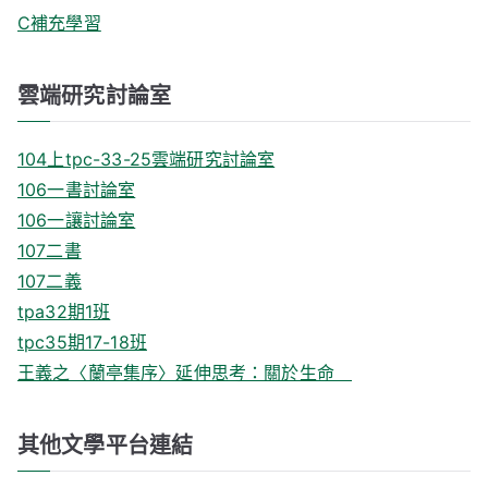
C補充學習
雲端研究討論室
104上tpc-33-25雲端研究討論室
106一書討論室
106一讓討論室
107二書
107二義
tpa32期1班
tpc35期17-18班
王義之〈蘭亭集序〉延伸思考：關於生命
其他文學平台連結