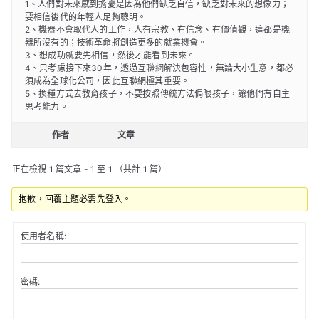
1、人們對未來感到擔憂是因為他們缺乏自信，缺乏對未來的想像力；
要相信後代的年輕人足夠聰明。
2、機器不會取代人的工作，人有宗教、有信念、有價值觀，這都是機
器所沒有的；技術革命將創造更多的就業機會。
3、想成功就要先相信，然後才能看到未來。
4、只考慮接下來30年，透過互聯網解決包容性，無論大小生意，都必
須成為全球化公司，因此互聯網極其重要。
5、換種方式去教育孩子，不要按照傳統方法侷限孩子，讓他們有自主
思考能力。
作者
文章
正在檢視 1 篇文章 - 1 至 1 （共計 1 篇）
抱歉，回覆主題必需先登入。
使用者名稱:
密碼: