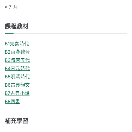
« 7 月
課程教材
B1先秦時代
B2兩漢魏晉
B3隋唐五代
B4宋元時代
B5明清時代
B6古典韻文
B7古典小說
B8四書
補充學習