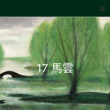
Skip
to
中國古典文學
古典風華，現代視野
content
17 馬雲