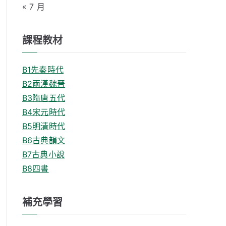
« 7 月
課程教材
B1先秦時代
B2兩漢魏晉
B3隋唐五代
B4宋元時代
B5明清時代
B6古典韻文
B7古典小說
B8四書
補充學習