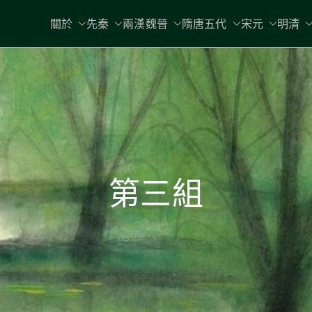
關於
先秦
兩漢魏晉
隋唐五代
宋元
明清
第三組