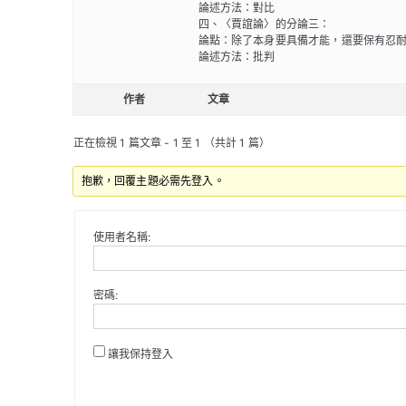
論述方法：對比
四、〈賈誼論〉的分論三：
論點：除了本身要具備才能，還要保有忍
論述方法：批判
作者
文章
正在檢視 1 篇文章 - 1 至 1 （共計 1 篇）
抱歉，回覆主題必需先登入。
使用者名稱:
密碼:
讓我保持登入