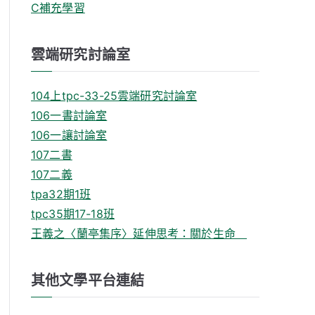
C補充學習
雲端研究討論室
104上tpc-33-25雲端研究討論室
106一書討論室
106一讓討論室
107二書
107二義
tpa32期1班
tpc35期17-18班
王義之〈蘭亭集序〉延伸思考：關於生命
其他文學平台連結