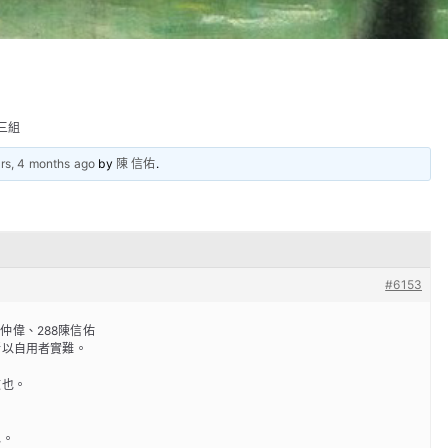
三組
rs, 4 months ago
by
陳 信佑
.
#6153
郭仲偉、288陳信佑
所以自用者實難。
文也。
也。