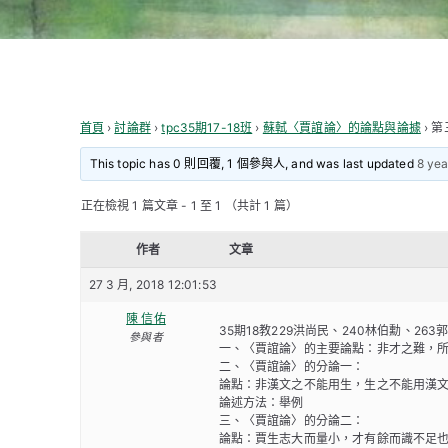
首頁
›
討論群
›
tpc35期17-18班
›
蘇軾〈賈誼論〉的論點與論據
›
第
This topic has 0 則回覆, 1 個參與人, and was last updated
8 yea
正在檢視 1 篇文章 - 1 至 1 （共計 1 篇）
作者
文章
27 3 月, 2018 12:01:53
陳 信佑
35期18教229洪尚民、240林伯勳、263
參與者
一、〈賈誼論〉的主要論點：非才之難，
二、〈賈誼論〉的分論一：
論點：非漢文之不能用生，生之不能用漢
論述方法：舉例
三、〈賈誼論〉的分論二：
論點：賈生志大而量小，才有餘而識不足