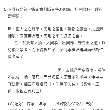
5.下引各文句，據文意判斷其學派歸屬，排列順序正確的
選項是：
甲、聖人之心靜乎，天地之鑑也，萬物之鏡也。夫虛靜
恬淡、寂寞無為者，天地之平而道德之至。
乙、於此有人焉，入則孝，出則悌，守先王之道，以
待後之學者，而不得食於子。子何尊梓匠輪輿而輕為仁
義者哉？
丙、去規矩而妄意度，奚仲
不能成一輪；廢尺寸而差短長，王爾不能半中。使中主
守法術，拙匠守規矩尺寸，則萬不失矣。〔奚仲、王
爾：兩位古代巧匠〕
(Ａ)道家／儒家／法家 (Ｂ)儒家／墨家／法家