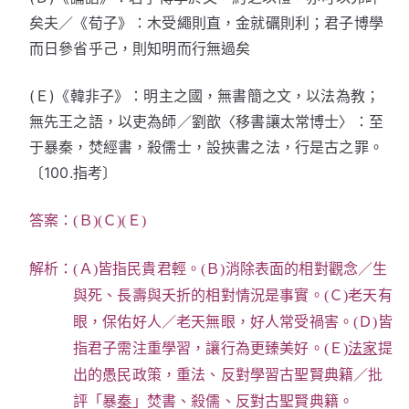
矣夫／《荀子》：木受繩則直，金就礪則利；君子博學
而日參省乎己，則知明而行無過矣
(Ｅ)《韓非子》：明主之國，無書簡之文，以法為教；
無先王之語，以吏為師／劉歆〈移書讓太常博士〉：至
于暴秦，焚經書，殺儒士，設挾書之法，行是古之罪。
〔100.指考〕
答案：(Ｂ)(Ｃ)(Ｅ)
解析：(Ａ)皆指民貴君輕。(Ｂ)消除表面的相對觀念／生
與死、長壽與夭折的相對情況是事實。(Ｃ)老天有
眼，保佑好人／老天無眼，好人常受禍害。(Ｄ)皆
指君子需注重學習，讓行為更臻美好。(Ｅ)
法家
提
出的愚民政策，重法、反對學習古聖賢典籍／批
評「暴
秦
」焚書、殺儒、反對古聖賢典籍。