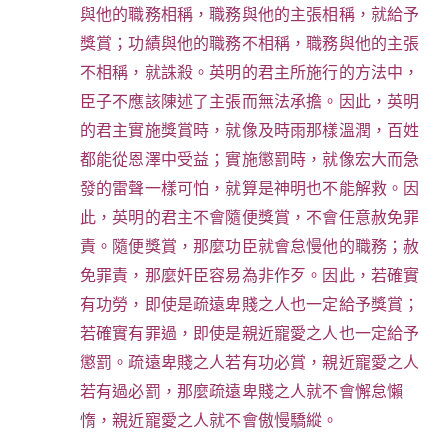
與他的職務相稱，職務與他的主張相稱，就給予
獎賞；功績與他的職務不相稱，職務與他的主張
不相稱，就誅殺。英明的君主所施行的方法中，
臣子不應該陳述了主張而無法承擔。因此，英明
的君主實施獎賞時，就像及時雨那樣溫潤，百姓
都能從恩澤中受益；實施懲罰時，就像宏大而急
發的雷聲一樣可怕，就算是神明也不能解救。因
此，英明的君主不會隨便獎賞，不會任意赦免罪
責。隨便獎賞，那麼功臣就會怠慢他的職務；赦
免罪責，那麼奸臣容易為非作歹。因此，若確實
有功勞，即使是疏遠卑賤之人也一定給予獎賞；
若確實有罪過，即使是親近寵愛之人也一定給予
懲罰。疏遠卑賤之人若有功必賞，親近寵愛之人
若有過必罰，那麼疏遠卑賤之人就不會懈怠懶
惰，親近寵愛之人就不會傲慢驕縱。