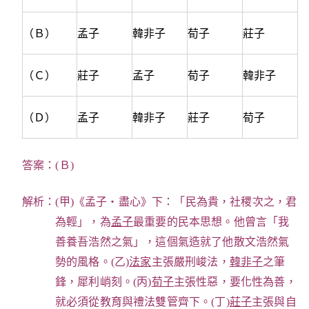
（Ｂ）
孟子
韓非子
荀子
莊子
（Ｃ）
莊子
孟子
荀子
韓非子
（Ｄ）
孟子
韓非子
莊子
荀子
答案：(Ｂ)
解析：(甲)《孟子‧盡心》下：「民為貴，社稷次之，君
為輕」，為
孟子
最重要的民本思想。他曾言「我
善養吾浩然之氣」，這個氣造就了他散文浩然氣
勢的風格。(乙)
法家
主張嚴刑峻法，
韓非子
之筆
鋒，犀利峭刻。(丙)
荀子
主張性惡，要化性為善，
就必須從教育與禮法雙管齊下。(丁)
莊子
主張與自