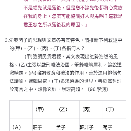
不是領先就是落後，但是您不論先後都將心意放
在我的身上，怎麼可能協調好人與馬呢？這就是
君王您之所以落後我的原因。」
3.先秦諸子的思想與文章各有其特色，請推斷下列敘述中
的(甲)、(乙)、(丙)、(丁)各指何人？
(甲)強調民貴君輕，其文表現出氣勢浩然的風
格。(乙)主張以嚴刑峻法治國，筆鋒峻峭犀利，論說透
澈精闢。(丙)強調教育和禮法的作用，善於運用排偶句
法議論，邏輯周密。(丁)追求逍遙的世界，善於寓哲理
於寓言之中，想像玄妙，說理高超。〔96.學測〕
（甲）
（乙）
（丙）
（丁）
（Ａ）
莊子
孟子
韓非子
荀子