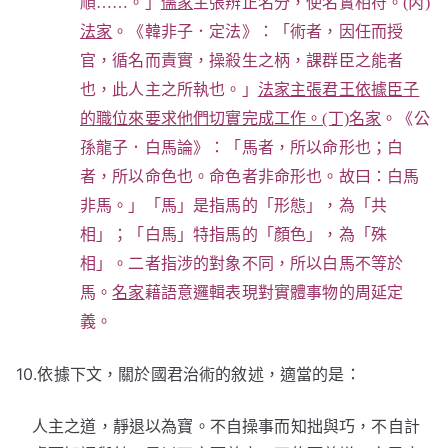
順……。」
儒家
主張辨正名分，使名實相符。(丙)
法家
。《韓非子．定法》：「術者，因任而授
官，循名而責實，操殺生之柄，課群臣之能者
也，此人主之所執也。」
法家主張君王依據臣子
的職位來要求他們切實完成工作。(丁)名家
。《公
孫龍子．白馬論》：「馬者，所以命形也；白
者，所以命色也。命色者非命形也。故曰：白馬
非馬。」「馬」是指馬的「形態」，為「共
相」；「白馬」特指馬的「顏色」，為「殊
相」。二者指涉的對象不同，所以白馬不等於
馬。
名家
藉語意邏輯表現對實體事物的周延定
義。
10.依據下文，關於國君治術的敘述，適當的是：
人主之道，靜退以為寶。不自操事而知拙與巧，不自計