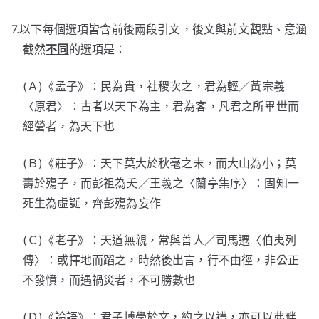
7.以下每個選項皆含前後兩段引文，後文與前文觀點、意涵
截然
不同
的選項是：
(Ａ)《孟子》：民為貴，社稷次之，君為輕／黃宗羲
〈原君〉：古者以天下為主，君為客，凡君之所畢世而
經營者，為天下也
(Ｂ)《莊子》：天下莫大於秋毫之末，而大山為小；莫
壽於殤子，而彭祖為夭／王羲之〈蘭亭集序〉：固知一
死生為虛誕，齊彭殤為妄作
(Ｃ)《老子》：天道無親，常與善人／司馬遷〈伯夷列
傳〉：或擇地而蹈之，時然後出言，行不由徑，非公正
不發憤，而遇禍災者，不可勝數也
(Ｄ)《論語》：君子博學於文，約之以禮，亦可以弗畔