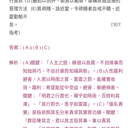
行賞罰 (Ｄ)嚴罰以防奸，偷賞以勵善，建構恩威並施的
管理方法 (E)賞疏賤、誅近愛，令疏賤者自戒不驕，近
愛勤勉不
怠。 〔107.
指考〕
答案：(Ａ)) (Ｂ) (Ｃ)
解析：(Ａ)關鍵：「人主之道，靜退以為寶。不自操事而
知拙與巧，不自計慮而知福與咎」。(Ｂ)人性趨利
避害，人君以時雨之賞、雷霆之罰，能確實收
效。趨利：希望能從中受益。避害：躲避禍害。
關鍵：「明君之行賞也，曖乎如時雨，百姓利其
澤」、「其行罰也，畏乎如雷霆」。(Ｃ)「循名責
實」是指依照其名分來責求其實質功績。關鍵：
「群臣陳其言，君以其言授其事，事以責其