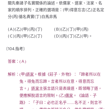
關先秦諸子名實關係的論述，依儒家、道家、法家、名
家的順序排列，正確的選項是：(甲)得意忘言(乙)正名定
分(丙)循名責實(丁)白馬非馬
(Ａ)(乙)(甲)(丙)(丁) (Ｂ)(乙)(丁)(甲)(丙)
(Ｃ)(丙)(甲)(乙)(丁) (Ｄ)(丙)(丁)(乙)(甲)。
〔104.指考〕
答案：(Ａ)
解析：(甲)
道家
。根據《莊子．外物》：「蹄者所以在
兔，得兔而忘蹄。言者所以在意，得意而忘
言。」
道家
主張言語只是表達道，既領略了道，
便應解脫語言的限制。(乙)
儒家
。《論語．子
路》：「子曰：必也正名乎……名不正，則言不