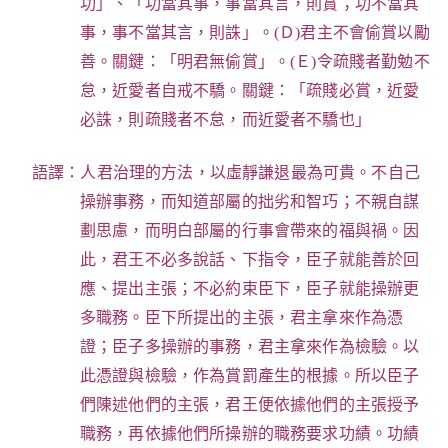
功」、「功當其事，事當其言，則賞；功不當其
事，事不當其言，則誅」。(Ｄ)君主不會偷賞以勵
善。關鍵：「明君無偷賞」。(Ｅ)令疏賤者勤勉不
怠，近愛者自戒不驕。關鍵：「疏賤必賞，近愛
必誅，則疏賤者不怠，而近愛者不驕也」
語譯：人君治理的方法，以虛靜謙退最為可貴。不自己
操辦事務，而知道部屬的拙劣和智巧；不親自謀
劃思慮，而明白部屬的行事會帶來的福與禍。因
此，君王不必多說話、下指令，臣子就能善於回
應、提出主張；不必約束臣下，臣子就能操辦更
多職務。臣下所提出的主張，君主拿來作為憑
證；臣子多操辦的事務，君主拿來作為檢驗。以
此憑證與檢驗，作為賞罰產生的根據。所以臣子
們陳述他們的主張，君王便依據他們的主張授予
職務，再依據他們所操辦的職務要求功績。功績