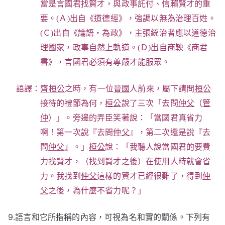
當是言國君找賢才，與政事託付、信賴賢才的重
要。(Ａ)出自《道德經》，強調以無為治理百姓。
(Ｃ)出自《論語‧為政》，主張統治者應以道德治
理國家，政事自然上軌道。(Ｄ)出自
商鞅
《商君
書》，言國君必須有尊嚴才能服眾。
語譯：
齊桓公
之時，有一位
晉國
人前來，屬下請問
桓公
接待的禮節為何，
桓公
說了三次「去問
仲父
（
管
仲
）」。旁邊的弄臣笑著說：「當國君真省力
啊！第一次說『去問
仲父
』，第二次還是說『去
問
仲父
』。」
桓公
說：「我聽人說當國君的要費
力找賢才，（找到賢才之後）在使用人時就會省
力。我找到
仲父
這樣的賢才已經很難了，得到
仲
父
之後，為什麼不省力呢？」
9.語言和它所指稱的內容，可視為名和實的關係。下列有