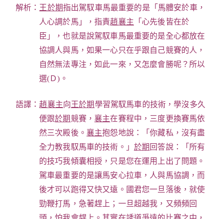
解析：
王於期
指出駕馭車馬最重要的是「馬體安於車，
人心調於馬」，指責
趙襄主
「心先後皆在於
臣」，也就是說駕馭車馬最重要的是全心都放在
協調人與馬，如果一心只在乎跟自己競賽的人，
自然無法專注，如此一來，又怎麼會勝呢？所以
選(Ｄ)。
語譯：
趙襄主
向
王於期
學習駕馭馬車的技術，學沒多久
便跟
於期
競賽，
襄主
在賽程中，三度更換賽馬依
然三次殿後。
襄主
抱怨地說：「你藏私，沒有盡
全力教我馭馬車的技術。」
於期
回答說：「所有
的技巧我傾囊相授，只是您在運用上出了問題。
駕車最重要的是讓馬安心拉車，人與馬協調，而
後才可以跑得又快又遠。國君您一旦落後，就使
勁鞭打馬，急著趕上；一旦超越我，又頻頻回
頭，怕我會趕上。其實在誘道爭遠的比賽之中，