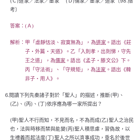
(Ｃ)道家／法家／墨家 (Ｄ)儒家／墨家／道家〔98.指
考〕
答案：(Ａ)
解析：甲「虛靜恬淡、寂寞無為」，為
道家
。語出《莊
子‧外篇‧天道》。乙「入則孝，出則悌，守先
王之道」，為
儒家
。語出《孟子‧滕文公》下。
丙「守法術」、「守規矩」，為
法家
。語出《韓
非子‧用人》。
6.閱讀下列先秦諸子對於「聖人」的描述，推斷(甲)、
(乙)、(丙)、(丁)依序應為哪一家所提出？
(甲)聖人不行而知，不見而名，不為而成(乙)聖人之治民
也，法與時移而禁與能變(丙)聖人積思慮，習偽故，以
生禮義而起法度(丁)聖人之所以濟事成功，垂名於後世