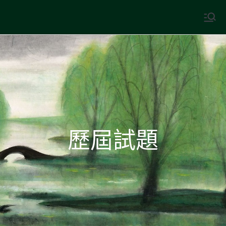
Skip
to
中國古典文學
古典風華，現代視野
content
歷屆試題