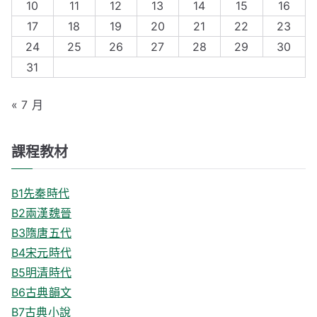
10
11
12
13
14
15
16
o
17
18
19
20
21
22
23
r
24
25
26
27
28
29
30
:
31
« 7 月
課程教材
B1先秦時代
B2兩漢魏晉
B3隋唐五代
B4宋元時代
B5明清時代
B6古典韻文
B7古典小說