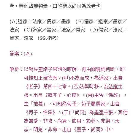
者，無他故異物焉，曰唯能以尚同為政者也
(Ａ)道家／法家／儒家／墨家 (Ｂ)儒家／道家／墨家／
法家 (Ｃ)道家／墨家／法家／儒家 (Ｄ)儒家／法家／
墨家／道家 〔99.指考〕
答案：(Ａ)
解析：以對先
秦
諸子思想的瞭解，再由關鍵詞判斷，即
可推知正確答案。(甲)不為而成，為
道家
。出自
《老子》第四十七章。(乙)法與時移，為
法家
主
張。出自《韓非子‧心度》。(丙)由習「偽故」，
生「禮義」，可知為
荀子
，
荀子
屬
儒家
。出自
《荀子‧性惡》。(丁)「尚同」為
墨家
主張，其他
為兼愛、非攻、尚賢、節用、節葬、非樂、天
志、明鬼、非命。出自《墨子‧尚同》中。