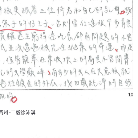
黃州-二毅徐沛淇