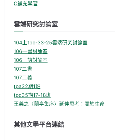
C補充學習
雲端研究討論室
104上tpc-33-25雲端研究討論室
106一書討論室
106一讓討論室
107二書
107二義
tpa32期1班
tpc35期17-18班
王義之〈蘭亭集序〉延伸思考：關於生命
其他文學平台連結