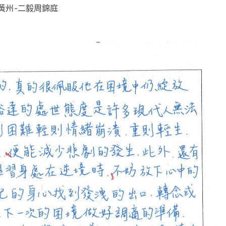
黃州-二毅周錦庭