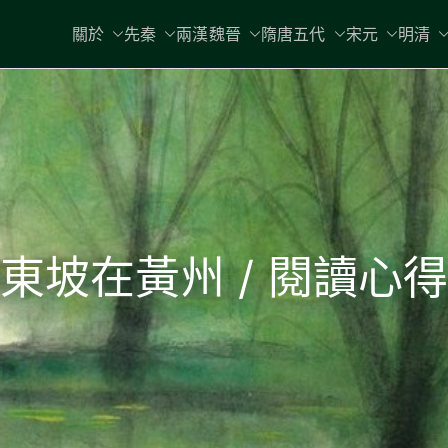
關於
先秦
兩漢魏晉
隋唐五代
宋元
明清
東坡在黃州 / 閱讀心