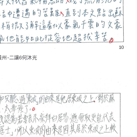
黃州-二讓6何沐光