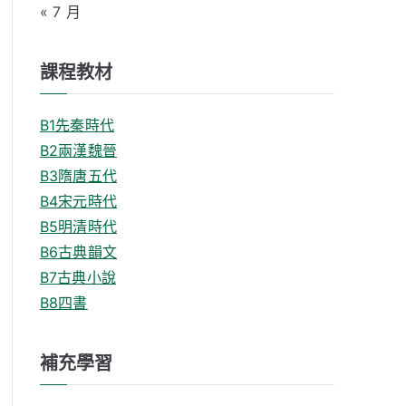
« 7 月
課程教材
B1先秦時代
B2兩漢魏晉
B3隋唐五代
B4宋元時代
B5明清時代
B6古典韻文
B7古典小說
B8四書
補充學習