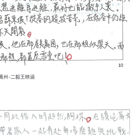
黃州-二毅王映涵