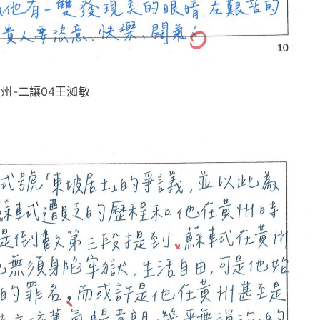
州-二讓04王洳敏