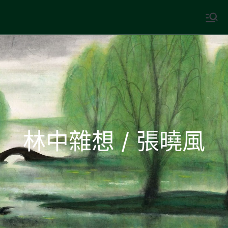
Skip
to
中國古典文學
古典風華，現代視野
content
林中雜想 / 張曉風