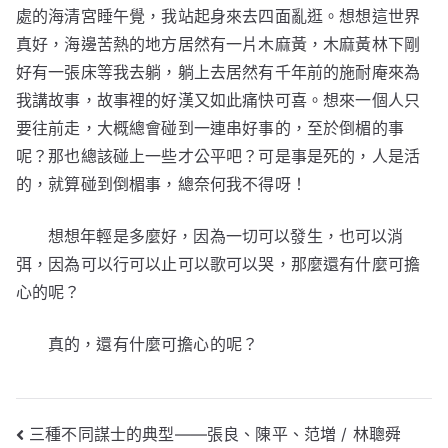
處的海清宮睡午覺，我站起身來去四面亂逛。想想這世界
真好，海邊苦熱的地方居然有一片木麻黃，木麻黃林下剛
好有一張床等我去躺，躺上去居然有千年前的施耐庵來為
我講故事，故事裡的好漢又如此痛快可喜。想來一個人只
要往前走，大概總會碰到一連串好事的，至於倒楣的事
呢？那也總該碰上一些才公平吧？可是事是死的，人是活
的，就算碰到倒楣事，總奈何我不得呀！
想想年輕是多麼好，因為一切可以發生，也可以消
弭，因為可以行可以止可以歌可以哭，那麼還有什麼可擔
心的呢？
真的，還有什麼可擔心的呢？
文
三種不同謀士的典型——張良、陳平、范増 / 林聰舜