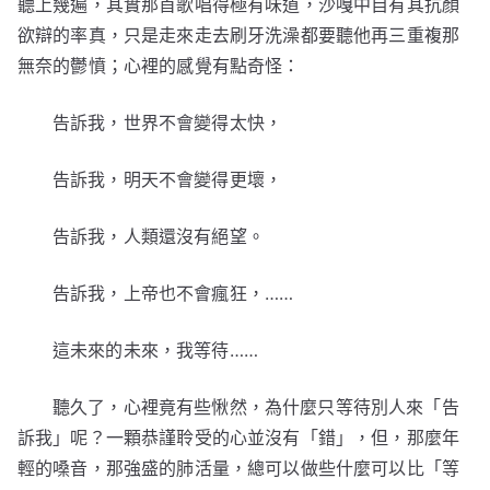
聽上幾遍，其實那首歌唱得極有味道，沙嘎中自有其抗顏
欲辯的率真，只是走來走去刷牙洗澡都要聽他再三重複那
無奈的鬱憤；心裡的感覺有點奇怪：
告訴我，世界不會變得太快，
告訴我，明天不會變得更壞，
告訴我，人類還沒有絕望。
告訴我，上帝也不會瘋狂，……
這未來的未來，我等待……
聽久了，心裡竟有些愀然，為什麼只等待別人來「告
訴我」呢？一顆恭謹聆受的心並沒有「錯」，但，那麼年
輕的嗓音，那強盛的肺活量，總可以做些什麼可以比「等