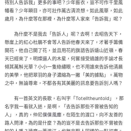
待別人告訴我」更多的事吧？少年振衣，豈不可作千里風
幡看？少年瞬目，亦可壯作萬古清流想。如此風華，如此
歲月，為什麼等在那裡，為什麼等人家來「告訴我」呢？
為什麼不是我去「告訴人」呢？去啊！去昭告天下，
懸崖上的紅心杜鵑不會等人告訴他春天來了，才著手籌備
開花，他自己開了花，並且用花的旗語告訴遠山近嶺，春
天已經來了。明燦逼人的木星，何嘗接受過誰的手諭才長
傾其萬斛光華？小小一隻綠繡眼，也不用誰來告訴他清晨
的美學，他把翠羽的身子濃縮為一撇「美的據點」。萬物
之中，無論尊卑，不都各有其美麗的訊息要告訴別人嗎？
有一首英文的長歌，右叫字「Totelltheuntold」，那
名字我一看就入迷，是啊，「去告訴那些不曾被告知的
人」，真的，仲尼僕僕風塵，在陌生的渡口，向不友善的
路人問津，為的是什麼？為的豈不是去告訴那些不曾被告