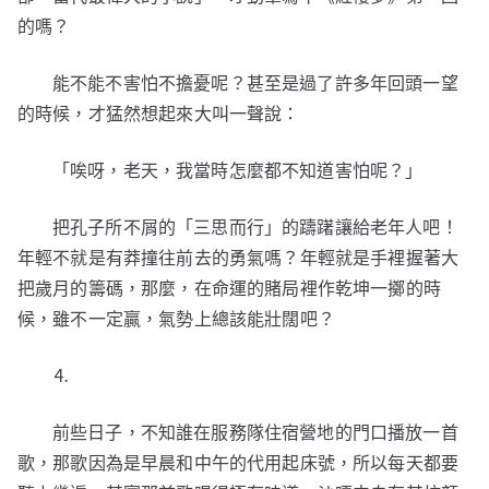
的嗎？
能不能不害怕不擔憂呢？甚至是過了許多年回頭一望
的時候，才猛然想起來大叫一聲說：
「唉呀，老天，我當時怎麼都不知道害怕呢？」
把孔子所不屑的「三思而行」的躊躇讓給老年人吧！
年輕不就是有莽撞往前去的勇氣嗎？年輕就是手裡握著大
把歲月的籌碼，那麼，在命運的賭局裡作乾坤一擲的時
候，雖不一定贏，氣勢上總該能壯闊吧？
⒋
前些日子，不知誰在服務隊住宿營地的門口播放一首
歌，那歌因為是早晨和中午的代用起床號，所以每天都要