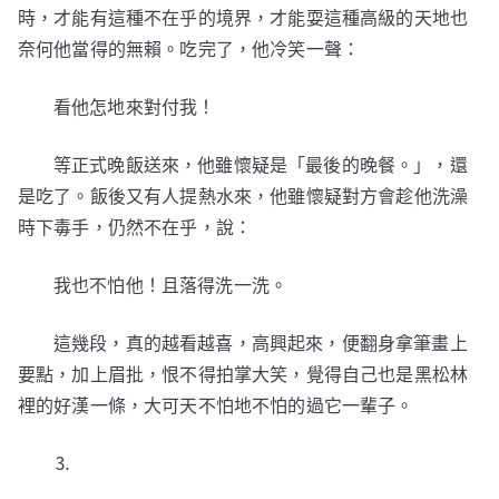
時，才能有這種不在乎的境界，才能耍這種高級的天地也
奈何他當得的無賴。吃完了，他冷笑一聲：
看他怎地來對付我！
等正式晚飯送來，他雖懷疑是「最後的晚餐。」，還
是吃了。飯後又有人提熱水來，他雖懷疑對方會趁他洗澡
時下毒手，仍然不在乎，說：
我也不怕他！且落得洗一洗。
這幾段，真的越看越喜，高興起來，便翻身拿筆畫上
要點，加上眉批，恨不得拍掌大笑，覺得自己也是黑松林
裡的好漢一條，大可天不怕地不怕的過它一輩子。
⒊