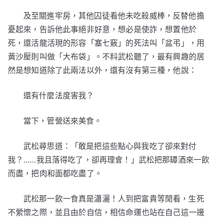
及至關進牢房，其他囚徒看他未吃殺威棒，反替他擔
憂起來，告訴他此事絕非好意，想必是使詐，想置他於
死，還活龍活現的形容「塞七竅」的死法叫「盆弔」，用
黃沙壓則叫做「大布袋」。不料武松聽了，最有興趣的居
然是想知道除了此兩法以外，還有沒有第三種，他說：
還有什麼法度害我？
當下，管營送來美食。
武松尋思道：「敢是把這些點心與我吃了卻來對付
我？……我且落得吃了，卻再理會！」武松把那罈酒來一飲
而盡，把肉和面都吃盡了。
武松那一飲一食真是瀟灑！人到把富貴等閒看，生死
不縈懷之際，並且由於自信，相信命運也站在自己這一邊