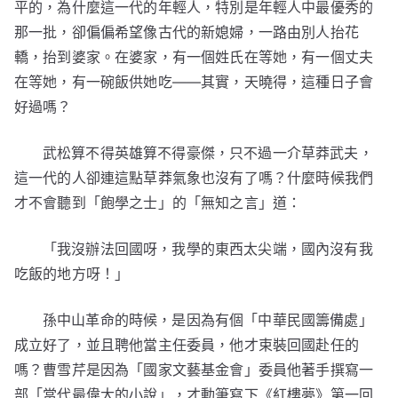
平的，為什麼這一代的年輕人，特別是年輕人中最優秀的
那一批，卻偏偏希望像古代的新媳婦，一路由別人抬花
轎，抬到婆家。在婆家，有一個姓氏在等她，有一個丈夫
在等她，有一碗飯供她吃——其實，天曉得，這種日子會
好過嗎？
武松算不得英雄算不得豪傑，只不過一介草莽武夫，
這一代的人卻連這點草莽氣象也沒有了嗎？什麼時候我們
才不會聽到「飽學之士」的「無知之言」道：
「我沒辦法回國呀，我學的東西太尖端，國內沒有我
吃飯的地方呀！」
孫中山革命的時候，是因為有個「中華民國籌備處」
成立好了，並且聘他當主任委員，他才束裝回國赴任的
嗎？曹雪芹是因為「國家文藝基金會」委員他著手撰寫一
部「當代最偉大的小說」，才動筆寫下《紅樓夢》第一回