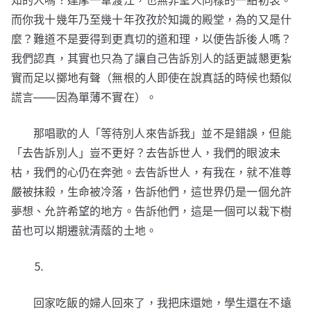
知的人嗎？達摩一葦渡江，也無非聖人同樣的一點初衷。
而你我十幾年乃至幾十年孜孜於知識的殿堂，為的又是什
麼？難道不是要得到更真切的道和理，以便告訴後人嗎？
我們認真，其實也只為了讓自己告訴別人的話更誠懇更紮
實而足以擲地有聲（無根的人即使在說真話的時候也類似
謊言——因為單薄不實在）。
那唱歌的人「等待別人來告訴我」並不是錯誤，但能
「去告訴別人」豈不更好？去告訴世人，我們的眼波未
枯，我們的心仍在奔弛。去告訴世人，有我在，就不准尊
嚴被抹殺，生命被冷落，告訴他們，這世界仍是一個允許
夢想、允許希望的地方。告訴他們，這是一個可以栽下樹
苗也可以期遷就清蔭的土地。
⒌
回家吃飯的婦人回來了，我把床還她，學生還在不遠