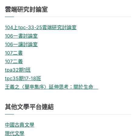
雲端研究討論室
104上tpc-33-25雲端研究討論室
106一書討論室
106一讓討論室
107二書
107二義
tpa32期1班
tpc35期17-18班
王義之〈蘭亭集序〉延伸思考：關於生命
其他文學平台連結
中國古典文學
現代文學