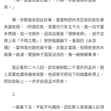
「喂，我要回家吃飯了，小姐，你幫我睡好這張
床。」
咦，世間竟有如此好事，我當時把內含巨款的皮包拿
來當枕頭，（所謂巨款，其實也只有五千元，我一向不愛
多帶錢，這一次例外，因為自覺是「領隊老師」，說不定
隊上有「不時之需」）舒舒服服躺下，看我的《水滸
傳》，當時我也剛吃過午飯，太陽正當頭，但經密密的木
麻黃一過濾，整個林子蔭蔭涼涼的，像一碗檸檬果凍。
我正看到二十八回，武松被刺配二千里外的孟州，跑
上其實他盡有機會逃跑，他卻寧可把松下的枷重新帶上，
把封皮貼上，一步步自投孟州而來。
⒉
一路看下去，不能不叫痛快，武松那人容易讓人記得