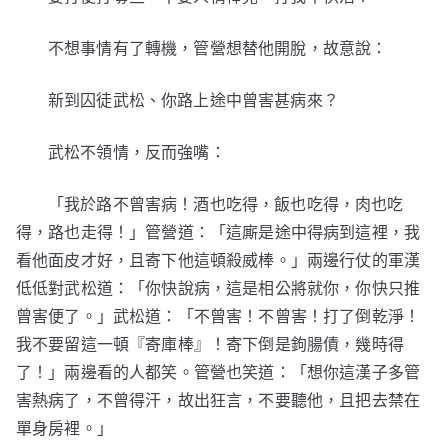
不想事情有了轉機，管營想替他開脫，故意說：
新到囚徒武松、你路上途中曾害甚病來？
武松不領情，反而強嘴：
「我於路不曾害病！酒也吃得，飯也吃得，肉也吃
得，路也走得！」管營道：「這廝是途中得病到這裡，我
看他面皮才好，且寄下他這頓殺威棒。」兩邊行仗的軍漢
低低對武松道：「你快說病，這是相公將就你，你快只推
曾害便了。」武松道：「不曾害！不曾害！打了倒乾淨！
我不要留這一頓『寄庫棒』！寄下倒是鉤腸債，幾時得
了！」兩邊看的人都笑。管營也笑道：「想你這漢子多管
害熱病了，不曾得汗，故出狂言，不要聽他，且把去禁在
單身房裡。」