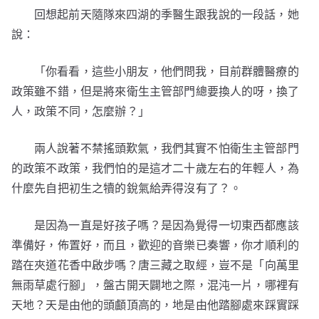
回想起前天隨隊來四湖的季醫生跟我說的一段話，她
說：
「你看看，這些小朋友，他們問我，目前群體醫療的
政策雖不錯，但是將來衛生主管部門總要換人的呀，換了
人，政策不同，怎麼辦？」
兩人說著不禁搖頭歎氣，我們其實不怕衛生主管部門
的政策不政策，我們怕的是這才二十歲左右的年輕人，為
什麼先自把初生之犢的銳氣給弄得沒有了？。
是因為一直是好孩子嗎？是因為覺得一切東西都應該
準備好，佈置好，而且，歡迎的音樂已奏響，你才順利的
踏在夾道花香中啟步嗎？唐三藏之取經，豈不是「向萬里
無雨草處行腳」，盤古開天闢地之際，混沌一片，哪裡有
天地？天是由他的頭顱頂高的，地是由他踏腳處來踩實踩