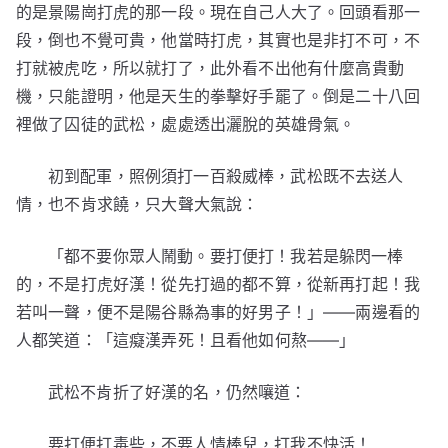
的是景陽崗打虎的那一段。現在自己人大了。回頭看那一
段，倒也不覺可貴，他當時打虎，其實也是非打不可，不
打就被虎吃，所以就打了，此外看不出他有什麼高貴動
機，只能證明，他是天生的拳擊好手罷了。倒是二十八回
裡做了囚徒的武松，處處透出灑脫的英雄骨氣。
初到配軍，照例須打一百殺威棒，武松既不去送人
情，也不肯求饒，只大聲大氣說：
「都不要你眾人鬧動。要打便打！我若是躲閃一棒
的，不是打虎好漢！從先打過的都不算，從新再打起！我
若叫一聲，便不是陽谷縣為事的好男子！」——兩邊看的
人都笑道：「這癡漢弄死！且看他如何熬——」
武松不肯折了好漢的名，仍然嚷道：
要打便打毒些，不要人情棒兒，打我不快活！