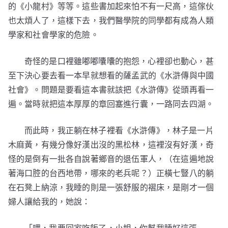
的《小龍村》等等。這些書加起來怕不有一尺高，這傢伙
也太煩人了，這樣下去，我們醫學院的同學都有成為人類
學家和社會學家的危險。
奇怪的是口裡雖嘟嘟囔囔的抱怨，心裡卻也動心，甚
至下決心要去看一本早就想看的薩孟武的《水滸傳與中國
社會》。問題是要看這本書就該把《水滸傳》從頭再看一
遍。當時就把這本厚厚的章回塞進行囊，一路同去四湖。
而此時，我正躺在林子裡看《水滸傳》，林子是一片
木麻黃，有幾分像好漢出沒的黑松林，這裡沒有好漢，奇
怪的是倒有一批各自說著鄉音的退伍軍人，（在這遍地說
著海口腔的台西地帶，哪來的老兵呢？）正橫七豎八的躺
在石凳上納涼，我睡的則是一張舒服的褶床，是剛才一個
婦人讓給我的，她說：