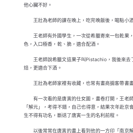
他心臟不好。
王壯為老師的課在晚上，吃完晚飯後，喝點小
王老師有外國學生，一次從希臘寄來一包乾果
色，入口極香，乾、脆，適合配酒。
王老師說希臘文這果子叫Pistachio，我
焙，更適合下酒。
王壯為老師家裡有收藏，也常有畫商掮客帶書
有一次看的是唐寅的仕女圖，畫卷打開，王老
「解元」，考得不錯，自己也得意，結果次年赴京
生不得有功名，斷送了唐寅一生的名利前程。
以後常常在唐寅的畫上看到他的一方印「南京