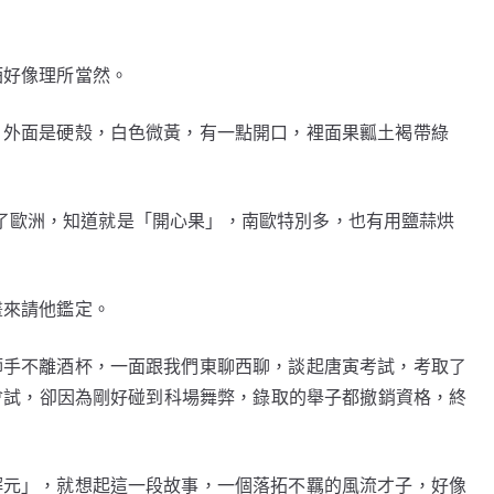
酒好像理所當然。
，外面是硬殼，白色微黃，有一點開口，裡面果瓤土褐帶綠
後來去了歐洲，知道就是「開心果」，南歐特別多，也有用鹽蒜烘
畫來請他鑑定。
師手不離酒杯，一面跟我們東聊西聊，談起唐寅考試，考取了
會試，卻因為剛好碰到科場舞弊，錄取的舉子都撤銷資格，終
解元」，就想起這一段故事，一個落拓不羈的風流才子，好像