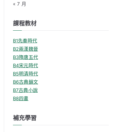
« 7 月
課程教材
B1先秦時代
B2兩漢魏晉
B3隋唐五代
B4宋元時代
B5明清時代
B6古典韻文
B7古典小說
B8四書
補充學習