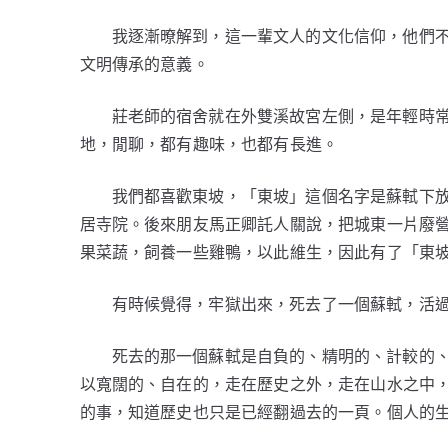
我逐漸暸解到，這一輩文人的文化信仰，他們
文明傳承的意義。
莊老師的宿舍就在外雙溪故宮左側，是年輕時
地，閒聊，都有趣味，也都有長進。
我們都喜歡東坡，「東坡」這個名字是蘇軾下
居寺院。後來朋友馬正卿託人關說，把城東一片廢
果菜蔬，飼養一些雞鴨，以此維生，因此有了「東
有時候覺得，牢獄出來，死去了一個蘇軾，活
死去的那一個蘇軾是自負的、精明的、計較的
以寬闊的、自在的，走在歷史之外，走在山水之中
的事，知道歷史也只是已經翻過去的一頁。個人的