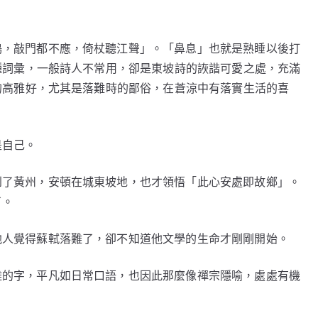
鳴，敲門都不應，倚杖聽江聲」。「鼻息」也就是熟睡以後打
種詞彙，一般詩人不常用，卻是東坡詩的詼諧可愛之處，充滿
的高雅好，尤其是落難時的鄙俗，在蒼涼中有落實生活的喜
是自己。
到了黃州，安頓在城東坡地，也才領悟「此心安處即故鄉」。
了。
他人覺得蘇軾落難了，卻不知道他文學的生命才剛剛開始。
難的字，平凡如日常口語，也因此那麼像禪宗隱喻，處處有機