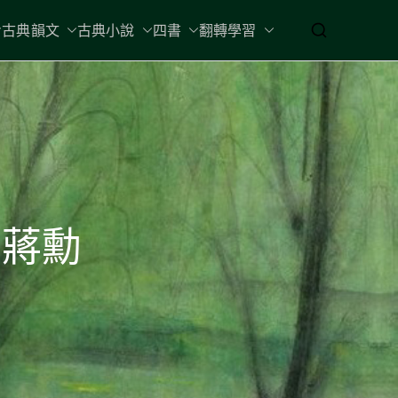
古典韻文
古典小說
四書
翻轉學習
⊙蔣勳