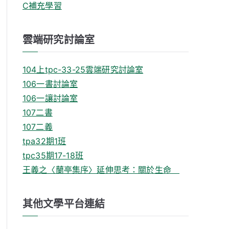
C補充學習
雲端研究討論室
104上tpc-33-25雲端研究討論室
106一書討論室
106一讓討論室
107二書
107二義
tpa32期1班
tpc35期17-18班
王義之〈蘭亭集序〉延伸思考：關於生命
其他文學平台連結