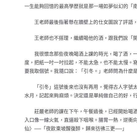
一生能夠回憶的最高學歷就是那一場如夢似幻的「
王老師最後指著懸在牆壁上的仕女圖說了評語
王老師也不搭理，繼續喝他的酒，跟我們說「
我很懷念那些夜晚喝酒上課的時光，喝了酒，
度，把紙一吋一吋拉起，不能太急，也不能太慢。
要我取個號。我隨口說：「引冬。」老師問為什麼
「引冬」這號後來也沒有再用，覺得古人字號
水月，記起來夠麻煩。決定還是單純做自己的好，
莊嚴老師的課在下午，午餐過後，已經開始喝
入口像一線火氣，直逼殺下咽喉。腸胃一熱，逆衝
仙〉──「夜飲東坡醒復醉，歸來彷彿三更──」