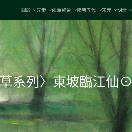
關於
先秦
兩漢魏晉
隋唐五代
宋元
明清
草系列〉東坡臨江仙