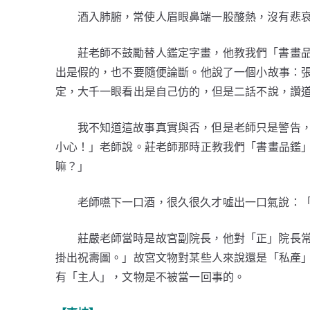
酒入肺腑，常使人眉眼鼻端一股酸熱，沒有悲
莊老師不鼓勵替人鑑定字畫，他教我們「書畫
出是假的，也不要隨便論斷。他說了一個小故事：
定，大千一眼看出是自己仿的，但是二話不說，讚
我不知道這故事真實與否，但是老師只是警告
小心！」老師說。莊老師那時正教我們「書畫品鑑
嘛？」
老師嚥下一口酒，很久很久才噓出一口氣說：
莊嚴老師當時是故宮副院長，他對「正」院長
掛出祝壽圖。」故宮文物對某些人來說還是「私產
有「主人」，文物是不被當一回事的。