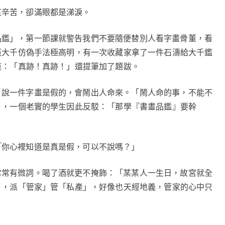
哀辛苦，卻滿眼都是涕淚。
品鑑」，第一節課就警告我們不要隨便替別人看字畫骨董，看
張大千仿偽手法極高明，有一次收藏家拿了一件石濤給大千鑑
道：「真跡！真跡！」還提筆加了題跋。
，說一件字畫是假的，會鬧出人命來。「鬧人命的事，不能不
」，一個老實的學生因此反駁：「那學『書畫品鑑』要幹
「你心裡知道是真是假，可以不說嗎？」
常常有微詞。喝了酒就更不掩飾：「某某人一生日，故宮就全
」，派「管家」管「私產」，好像也天經地義，管家的心中只