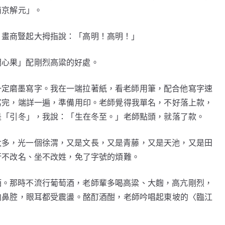
南京解元」。
，畫商豎起大拇指說：「高明！高明！」
開心果」配剛烈高粱的好處。
一定磨墨寫字。我在一端拉著紙，看老師用筆，配合他寫字速
寫完，端詳一遍，準備用印。老師覺得我單名，不好落上款，
是「引冬」，我說：「生在冬至。」老師點頭，就落了款。
太多，光一個徐渭，又是文長，又是青藤，又是天池，又是田
行不改名、坐不改姓，免了字號的煩難。
酒。那時不流行葡萄酒，老師輩多喝高粱、大麴，高亢剛烈，
向鼻腔，眼耳都受震盪。酩酊酒酣，老師吟唱起東坡的〈臨江