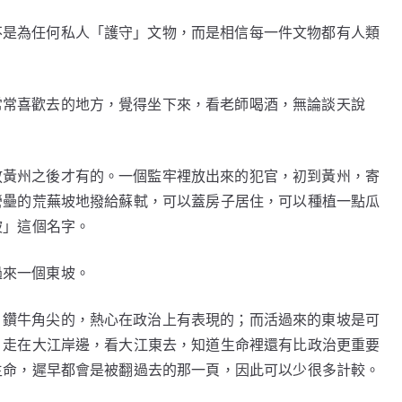
不是為任何私人「護守」文物，而是相信每一件文物都有人類
常常喜歡去的地方，覺得坐下來，看老師喝酒，無論談天說
放黃州之後才有的。一個監牢裡放出來的犯官，初到黃州，寄
營壘的荒蕪坡地撥給蘇軾，可以蓋房子居住，可以種植一點瓜
坡」這個名字。
過來一個東坡。
、鑽牛角尖的，熱心在政治上有表現的；而活過來的東坡是可
，走在大江岸邊，看大江東去，知道生命裡還有比政治更重要
生命，遲早都會是被翻過去的那一頁，因此可以少很多計較。