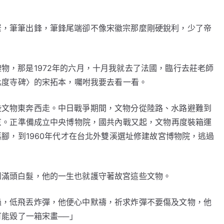
緊，筆筆出鋒，筆鋒尾端卻不像宋徽宗那麼剛硬銳利，少了帝
物，那是1972年的六月，十月我就去了法國，臨行去莊老師
化度寺碑〉的宋拓本，囑咐我要去看一看。
些文物東奔西走。中日戰爭期間，文物分從陸路、水路避難到
京。正準備成立中央博物院，國共內戰又起，文物再度裝箱運
腳，到1960年代才在台北外雙溪選址修建故宮博物院，逃過
到滿頭白髮，他的一生也就護守著故宮這些文物。
過，低飛丟炸彈，他便心中默禱，祈求炸彈不要傷及文物，他
能毀了一箱宋畫──」