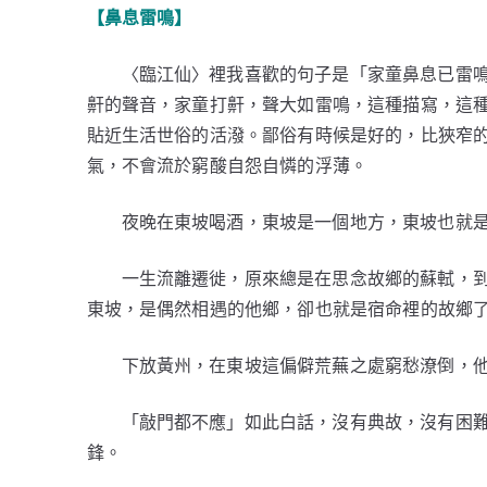
【鼻息雷鳴】
〈臨江仙〉裡我喜歡的句子是「家童鼻息已雷
鼾的聲音，家童打鼾，聲大如雷鳴，這種描寫，這
貼近生活世俗的活潑。鄙俗有時候是好的，比狹窄
氣，不會流於窮酸自怨自憐的浮薄。
夜晚在東坡喝酒，東坡是一個地方，東坡也就
一生流離遷徙，原來總是在思念故鄉的蘇軾，
東坡，是偶然相遇的他鄉，卻也就是宿命裡的故鄉
下放黃州，在東坡這偏僻荒蕪之處窮愁潦倒，
「敲門都不應」如此白話，沒有典故，沒有困
鋒。