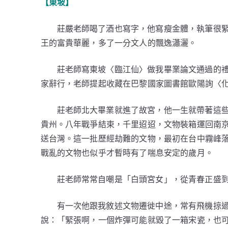
【東坡】
莊嚴老師喝了酒也寫字，他寫瘦金體，執筆很
王的富貴華麗，多了一分文人的飄逸瀟灑。
莊老師寫東坡〈臨江仙〉做我畢業論文通過的禮
家辭行，老師提起收藏在巴黎國家圖書館歐陽詢〈
莊老師北大畢業就進了故宮，他一生就帶著這
貴州。八年戰爭結束，千里迢迢，文物裝箱運回南
送台灣。這一批歷經劫難的文物，最初在台中霧峰落
戰亂的文物也似乎才暫時有了喘息安定的歲月。
莊老師常常自嘲是「白頭宮女」，從青春正盛
有一次他跟我敘述文物遷徙中途，常有飛機掠
說：「緊張啊，一個炸彈可能就毀了一箱宋瓷，也可