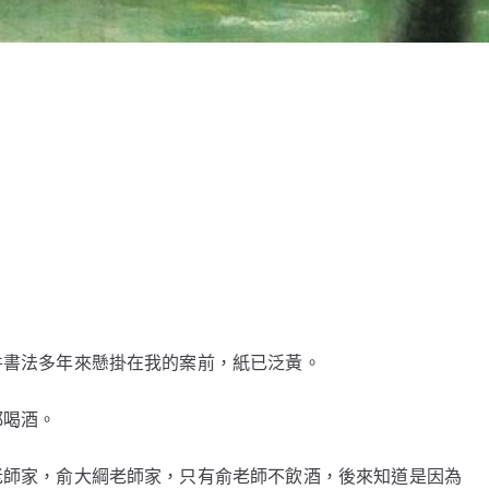
件書法多年來懸掛在我的案前，紙已泛黃。
都喝酒。
老師家，俞大綱老師家，只有俞老師不飲酒，後來知道是因為