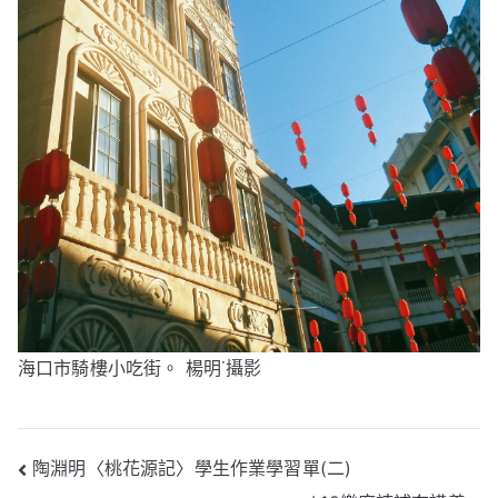
海口市騎樓小吃街。 楊明˙攝影
文
陶淵明〈桃花源記〉學生作業學習單(二)