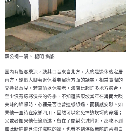
蘇公祠一隅。 楊明˙攝影
園內有遊客乘涼，聽其口音來自北方，大約是退休後定居
南方，幾個人聊著退休養老醫療方面的話題，相當實際的
交換著意見，若真論退休養老，海南比起許多地方適合，
至少沒有嚴寒漫長的冬季，不知道蘇東坡當年在海南大啖
美味的鮮蠔時，心裡是否也曾這樣想過，而稍感安慰。如
果他一直待在家鄉四川，固然可以避免掉這坎坷的命運；
又或者如果他仕途順遂，留在了開封京城附近，都吃不到
如此新鮮飽含海洋滋味的蠔，也看不到湛藍無際的碧海白