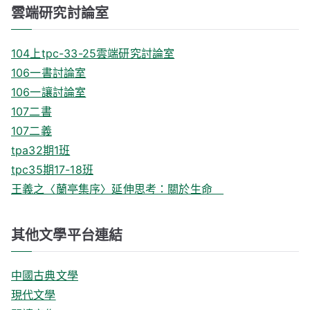
雲端研究討論室
104上tpc-33-25雲端研究討論室
106一書討論室
106一讓討論室
107二書
107二義
tpa32期1班
tpc35期17-18班
王義之〈蘭亭集序〉延伸思考：關於生命
其他文學平台連結
中國古典文學
現代文學