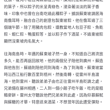
的葉子，所以粽子的米呈青綠色，浸染著淡淡的葉子香
味，印象中也曾在台南吃過此種粽子。據說蘇東坡謫居海
南儋耳時，融合自己的創意包製東坡粽，他在儋耳過了三
個端午節，除了用豬肉包粽，還教當地人包豆子粽、魚乾
粽、蝦仁粽、鴨蛋粽等，並以粽子作下酒菜，不過東坡粽
顯然沒東坡肉名氣大。
往海南島時，年邁的蘇東坡孑然一身，不知道自己將流放
多久，能否再返回故地，他的兩個兒子陪他到廣州。蘇造
與他告別，蘇過則陪他同到海南。為了到海南，蘇東坡當
時沿西江船行數百里到梧州，然後南轉，從雷州半島渡
海。他到雷州，聽說弟弟子由也正往雷州半島貶謫之處，
兄弟倆在藤州相遇，二人到一個小館子吃午飯，吃的是粗
糙麥餅。雷州太守聽說他們兄弟來到此處，因為仰慕蘇軾
與蘇轍的才華，特意送來酒菜，不想翌年因此遭受彈劾。