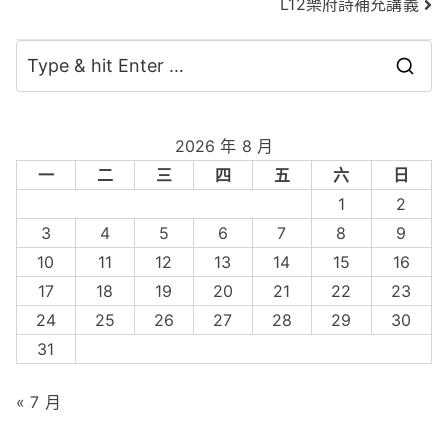
L12樂府詩補充講義
章
導
S
覽
e
a
2026 年 8 月
r
一
二
三
四
五
六
日
c
1
2
h
3
4
5
6
7
8
9
f
10
11
12
13
14
15
16
o
17
18
19
20
21
22
23
r
24
25
26
27
28
29
30
:
31
« 7 月