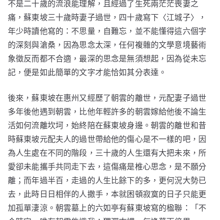
不是二十歲的流浪能理解，且經過了生死兩茫茫喪妻之
痛，蘇東坡三十歲時妻子過世，四十歲寫下〈江城子〉，
年少時讀他寫的：不思量，自難忘，並不能懂得這六個字
的深刻與滄桑，因為思念太深，任何複雜的文學意境藝術
象徵反而都不合適，最深的思念是無須想起，因為從未忘
記，便是如此簡單的文字才能恰如其分表達。
後來，蘇東坡在惠州又經歷了朝雲的離世，元配妻子過世
多年後他遇到朝雲，比他年輕許多的朝雲嫁給他後不論生
活如何流離坎坷，始終陪在蘇東坡身邊。朝雲的離世和昔
時蘇東坡元配夫人的過世帶給他的傷心是不一樣的吧，因
為人生處在不同的階段，三十歲的人生還有大把未來，所
愛卻未能攜手共同走下去，這傷痛是椎心思念，是不願分
離；而年過半百，走過的人生比餘下的多，更何況大勢已
去，此時日日相伴的人撒手，本就困頓寂寞的日子只能更
加孤單淒涼。朝雲墓上的六如亭有蘇東坡寫的楹聯：「不