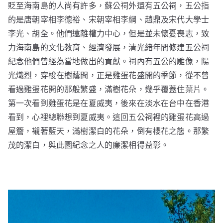
貶至海南島的人尚有許多，蘇公祠外還有五公祠，五公指
的是唐朝宰相李德裕、宋朝宰相李綱、趙鼎及宋代大學士
李光、胡全。他們遠離權力中心，但是並未懷憂喪志，致
力海南島的文化教育、經濟發展，清光緒年間修建五公祠
紀念他們曾經為當地做出的貢獻。祠內有五公的雕像，陽
光熾烈，穿梭在樹蔭間，正是雞蛋花盛開的季節，從不曾
看過雞蛋花開的那般繁盛，滿樹花朵，幾乎覆蓋住葉片。
第一次看到雞蛋花是在夏威夷，後來在淡水在台中在香港
看到，心裡總聯想到夏威夷。這回五公祠裡的雞蛋花高過
屋簷，襯著藍天，滿樹潔白的花朵，倒有櫻花之態。那繁
茂的潔白，與此園紀念之人的廉潔相得益彰。