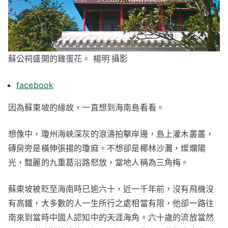
蘇公祠盛開的雞蛋花。 楊明˙攝影
facebook
因為蘇東坡的緣故，一直想到海南島看看。
想像中，瓊州海峽深灰的浪濤拍擊岸邊，島上灌木叢叢，
磚房旁是橫伸張揚的瓊麻。不想卻是椰林沙灘，燦爛陽
光，豔麗的九重葛沿路怒放，當地人稱為三角梅。
蘇東坡被貶至海南時已逾六十，近一千年前，沒有飛機沒
有高鐵，大多數的人一生所行之處相當有限，他卻一路往
南來到當時中國人認知中的天涯海角。六十歲的流放當然