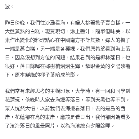
波。
昨日傍晚，我們往沙灘看海，有婦人挑著擔子賣白糕，一
大盤蒸熟的白糕，現買現切，淋上醬汁，簡單但味美，以
米作出變化的料理點心在中國南方不計其數，婦人的擔子
一端是蒸白糕，另一端是各種粿。我們原希望看到海上落
日，因為沒想到方位的問題，結果看到的是椰林落日，也
很好，落日餘暉在椰樹梢熠熠生輝，耀眼金黃的夕陽映襯
下，原本鮮綠的椰子葉暗成剪影。
我們常有未經思考的主觀印象，大學時，有一回和同學到
花蓮玩，傍晚時大家去海邊等落日，等到天黑也等不到，
眾人恍然大悟，以前我們去海邊看落日，去的是島的西
岸，花蓮卻在島的東岸，應該是看日出，我們卻因為看多
了濱海落日的風景照片，以為海濱總有夕陽餘暉。