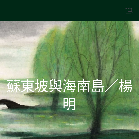
Skip
to
中國古典文學
古典風華，現代視野
content
蘇東坡與海南島／楊
明