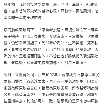
多年前，我也曾特意到雷州半島，沙灘、海鮮、小街的組
合，自非昔時蘇東坡的蒼涼心境。隔數年，再往惠州，暗
暗探尋千年前東坡旅跡。
渡海前蘇東坡寫下：「某垂老投荒，無復生還之望。春與
長子邁訣，已處置後事矣。今到海南，首當做棺，次便做
墓。仍留手疏與諸子，死即葬於海外，生不契棺，死不扶
瞑，此亦東坡之家風也。」出生於四川眉山的蘇東坡，大
海於他本是遙遠而陌生的，不想仕途卻將他拋入驚滔駭浪
裡。登岸後，蘇東坡向儋州前進，七月二日抵達。
翌日，來至蘇公祠，西元1097年，蘇東坡在此指導當地民
眾鑿出雙泉，取名浮栗泉，泉上有一亭名洞酌亭，因為此
處曾為蘇東坡讀書處，後建為東坡書院，如今整修稱為蘇
公祠。此番海南之行，本就是想看看蘇東坡行跡，和當年
往雷州半島，其後訪惠州一致，沒想到的是原來從中原被