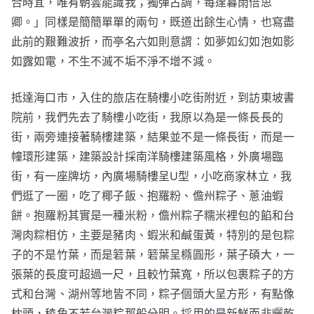
合時宜，唯有朝雲能識我；獨彈古調，每逢暮雨倍思
卿。」同樣是簡簡單單的兩句，既道出餘生心情，也寫盡
此前的艱難波折，而亭名六如則意謂：如夢如幻如泡如影
如露如電，不生不滅不垢不淨不增不減。
抵達海口市，入住的旅店在騎樓小吃街附近，到訪東坡書
院前，我們先去了騎樓小吃街，我原以為是一條長長的
街，兩旁連接著騎樓建築，結果並不是一條長街，而是一
幢環形建築，建築設計採南洋騎樓建築風格，外廣場臨
街，有一座牌坊，內廣場騎樓呈U型，小吃商家林立，我
們逛了一圈，吃了椰子飯、抱羅粉、儋州粽子、蔥油蝦
餅。抱羅粉其實是一種米粉，儋州粽子糯米裡包的餡和台
灣肉粽相仿，主要是豬肉、蝦米和鹹蛋黃，特別的是包粽
子的不是竹葉，而是箬葉，箬葉呈橢圓形，葉子碩大，一
張葉的長度可超過一尺，且較竹葉寬，所以包裹粽子的方
式和台灣、湖州等地皆不同，粽子個頭大呈方形，有點像
枕頭，稜角不若台灣粽那般分明。採用的是新鮮而非曬乾