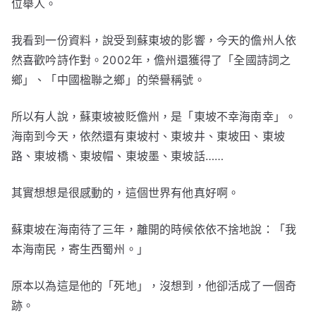
位舉人。
我看到一份資料，說受到蘇東坡的影響，今天的儋州人依
然喜歡吟詩作對。2002年，儋州還獲得了「全國詩詞之
鄉」、「中國楹聯之鄉」的榮譽稱號。
所以有人說，蘇東坡被貶儋州，是「東坡不幸海南幸」。
海南到今天，依然還有東坡村、東坡井、東坡田、東坡
路、東坡橋、東坡帽、東坡墨、東坡話……
其實想想是很感動的，這個世界有他真好啊。
蘇東坡在海南待了三年，離開的時候依依不捨地說：「我
本海南民，寄生西蜀州。」
原本以為這是他的「死地」，沒想到，他卻活成了一個奇
跡。