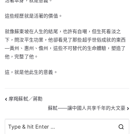
活著本身，就是意義。
這些經歷就是活著的價值。
就像蘇東坡在人生的結尾，也許有自嘲，但生死看淡之
下，問汝平生功業，他卻看見了那些超乎世俗成就的東西
—黃州、惠州、儋州，這些不可替代的生命體驗，塑造了
他，完整了他。
這，就是他此生的意義。
文
摩羯蘇軾／蔣勳
蘇軾——讓中國人共享千年的大文豪
章
導
S