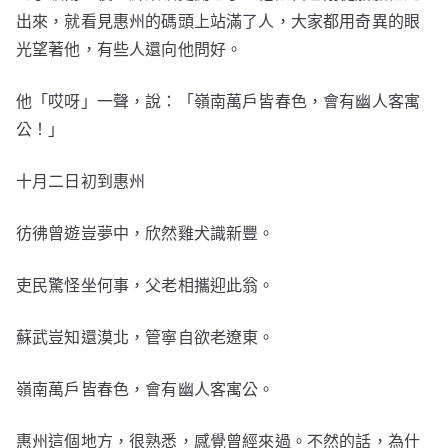
出來，就看見惠州的碼頭上站滿了人，大家都用奇異的眼
光望著他，有些人還向他問好。
他「哎呀」一聲，說：「嶺南萬戶皆春色，會有幽人客寓
公！」
十月二日初到惠州
彷彿曾遊豈夢中，欣然雞犬識新豐。
吏民驚怪坐何事，父老相攜迎此翁。
蘇武豈知還漠北，管寧自欲老遼東。
嶺南萬戶皆春色，會有幽人客寓公。
惠州這個地方，很熟悉，感覺曾經來過。不然的話，為什