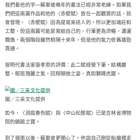
我們看他的字—蘇東坡晚年的書法已經非常老練。如果我
們把這兩篇作品和他的〈赤壁賦〉放在一起觀賞的話，就
會發現，〈赤壁賦〉因為是寫來送人的，所以更加端莊和
工整，但這兩篇可能是寫給自己的，行筆更為流暢，瀟灑
飄逸，兩個階段雖然相隔十來年，但是他的氣力依舊雄勁
貫通。
按明代書法家張孝思的評價：此二賦經營下筆，結構嚴
整，郁屈瑰麗之氣，回翔頓挫之姿，真如獅蹲虎踞。
圖／三采文化提供
如今，〈洞庭春色賦〉與〈中山松醪賦〉已是吉林省博物
院的鎮館之寶。
到了嶺南以後，蘇東坡更開心了。他說自己剛從船艙裡走