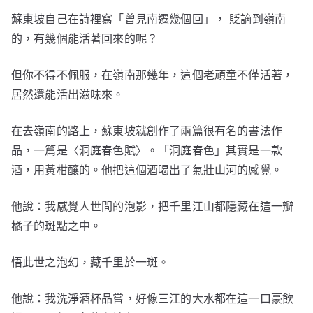
蘇東坡自己在詩裡寫「曾見南遷幾個回」， 貶謫到嶺南
的，有幾個能活著回來的呢？
但你不得不佩服，在嶺南那幾年，這個老頑童不僅活著，
居然還能活出滋味來。
在去嶺南的路上，蘇東坡就創作了兩篇很有名的書法作
品，一篇是〈洞庭春色賦〉。「洞庭春色」其實是一款
酒，用黃柑釀的。他把這個酒喝出了氣壯山河的感覺。
他說：我感覺人世間的泡影，把千里江山都隱藏在這一瓣
橘子的斑點之中。
悟此世之泡幻，藏千里於一斑。
他說：我洗淨酒杯品嘗，好像三江的大水都在這一口豪飲