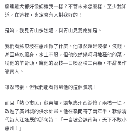
麼連雞犬都好像認識我一樣？不管未來怎麼樣，至少我知
道，在這裡，肯定會有人對我好的！
是嘛，我見青山多嫵媚，料青山見我應如是。
我們看蘇東坡在惠州做了什麼。他雖然還是沒權，沒錢，
甚至痔疾纏身，水土不服，但他依然樂呵呵地種他的菜，
啃他的羊骨頭，饞他的荔枝—日啖荔枝三百顆，不辭長作
嶺南人。
雖然誇張，但我們能看得到他的這個氣魄！
而且「熱心市民」蘇東坡，還幫惠州西湖修了兩橋一堤，
改進了廣州城的供水計畫。他在嶺南待了兩年半，就像清
代詩人江逢辰的那句詩：「一自坡公謫南海，天下不敢小
惠州！」