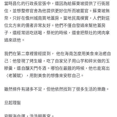
當時昌化的行政長官張中，還因為給蘇東坡提供了行衙居
住，並想整修官舍為他提供更好住所而被罷官。蘇東坡無
奈，只好在儋州城南買地蓋房。當地民風樸實，人們對這
位北方來的儒者非常友好。他們不僅自發過來幫他蓋房
子，還經常送吃送喝，祭祀的時候，還會把祭灶的烤肉拿
過來送他。
我們在第二章裡曾經提到， 他在海南怎麼用美食來治癒自
己：他發現了烤生蠔，吃了自家兒子用山芋和碎米做的玉
糝羹，還自釀天門冬酒。哪怕在最餓的時候，他也能寫出
〈老饕賦〉，用對美食的想像來安慰自己。
雖然條件有諸多不足，但他依然找到了很多生活的樂趣。
旦起理髮
安眠海自運，浩浩朝黃宮。