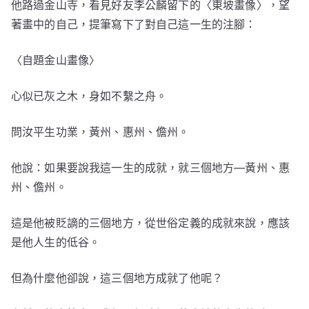
他路過金山寺，看見好友李公麟留下的〈東坡畫像〉，望
著畫中的自己，提筆寫下了對自己這一生的注腳：
〈自題金山畫像〉
心似已灰之木，身如不繫之舟。
問汝平生功業，黃州、惠州、儋州。
他說：如果要說我這一生的成就，就三個地方—黃州、惠
州、儋州。
這是他被貶謫的三個地方，從世俗定義的成就來說，應該
是他人生的低谷。
但為什麼他卻說，這三個地方成就了他呢？