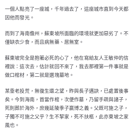
一個人點亮了一座城，千年過去了，這座城市直到今天都
因他而發光。
而到了海南儋州，蘇東坡所面臨的環境就更加惡劣了。不
僅缺衣少食，而且病無藥、居無室。
蘇東坡完全是抱著必死的心了，他在寫給友人王敏仲的信
裡說：這次去，估計就回不來了，我去那裡第一件事就是
做口棺材，第二就是選塊墓地。
某垂老投荒，無復生還之望，昨與長子邁訣，已處置後事
矣。今到海南，首當作棺，次便作墓，乃留手疏與諸子，
死則葬於海外，庶幾延陵季子嬴博之義。父既可施之子，
子獨不可施之父乎？生不挈家，死不扶柩，此亦東坡之家
風也。