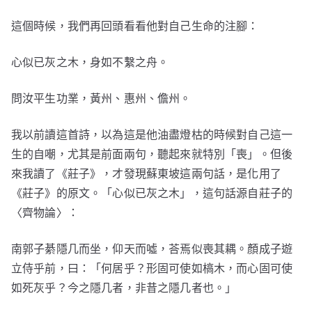
這個時候，我們再回頭看看他對自己生命的注腳：
心似已灰之木，身如不繫之舟。
問汝平生功業，黃州、惠州、儋州。
我以前讀這首詩，以為這是他油盡燈枯的時候對自己這一
生的自嘲，尤其是前面兩句，聽起來就特別「喪」。但後
來我讀了《莊子》，才發現蘇東坡這兩句話，是化用了
《莊子》的原文。「心似已灰之木」，這句話源自莊子的
〈齊物論〉：
南郭子綦隱几而坐，仰天而噓，荅焉似喪其耦。顏成子遊
立侍乎前，曰：「何居乎？形固可使如槁木，而心固可使
如死灰乎？今之隱几者，非昔之隱几者也。」