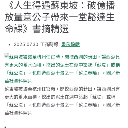
《人生得遇蘇東坡：破億播
放量意公子帶來一堂豁達生
命課》書摘精選
2025.07.30
工商時報
書房編輯
蘇東坡被遷至杭州任官時，開挖西湖的葑田，讓西湖具有
更大的蓄水面積，挖出的泥土在湖中築起「蘇堤」或稱
「蘇公堤」，也創造西湖十景之一「蘇堤春曉」。圖／新
華社資料照片