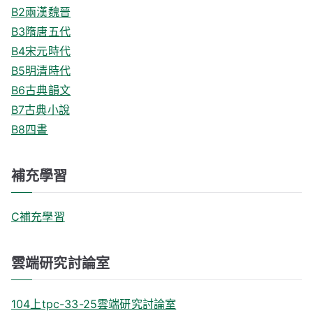
B2兩漢魏晉
B3隋唐五代
B4宋元時代
B5明清時代
B6古典韻文
B7古典小說
B8四書
補充學習
C補充學習
雲端研究討論室
104上tpc-33-25雲端研究討論室