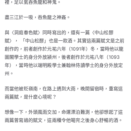
裡，足以氣吞魚龍和神鬼。
盡三江於一吸，吞魚龍之神姦。
與〈洞庭春色賦〉同時寫出的，還有一篇〈中山松醪
賦〉， 「中山松醪」也是一款酒。其實這兩篇賦文是之前
創作的，前者創作於元祐六年（1091年）冬，當時他以龍
圖閣學士的身分外放潁州，後者創作於元祐八年（1093
年），當時他以端明殿學士兼翰林侍讀學士的身分外放定
州。
而當他被貶嶺南，在路上遇到大雨，晚間留宿時，重寫這
兩篇賦，是什麼心境呢？
想像一下，外頭風雨交加，命運漂泊難測，他卻想起了這
兩篇曾寫過的賦文，這兩種令他喝完之後身心舒暢的酒。