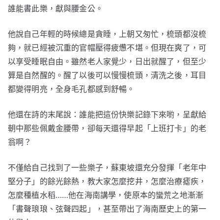
誰能書此樂，獻與腰金公。
他說自己年輕的時候總是貪睡，上朝又匆忙，梳頭都沒梳
夠，就已經被沉重的官帽壓得疲憊不堪。但現在爽了，可
以享受睡眠自由。雖然老人家覺少，日出就醒了，但至少
算是自然醒的。醒了以後可以慢慢梳頭，清洗之後，耳目
都變得明亮，全身毛孔都感到舒暢。
他還在詩的末尾說：誰能把這份快樂記錄下來喲，呈獻給
朝中那些佩戴金腰帶，卻每天還得早起「上班打卡」的老
翁啊？
不僅給自己找到了一些樂子，蘇東坡還充分發揮「老年中
堅分子」的餘光餘熱，教大家怎麼挖井，怎麼治療瘧疾，
怎麼種植水稻……他在海南講學，使原本的蠻荒之地漸漸
「書聲琅琅、弦聲四起」，甚至帶出了海南歷史上的第一