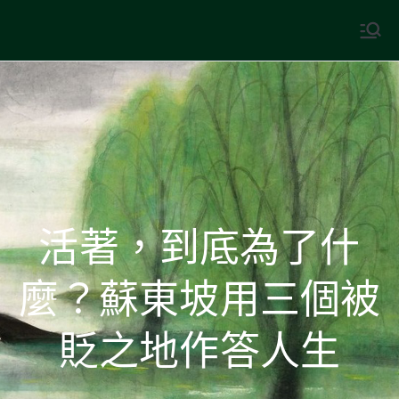
Skip
to
中國古典文學
古典風華，現代視野
content
活著，到底為了什
麼？蘇東坡用三個被
貶之地作答人生