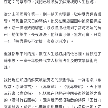
在前面的章節中，我們已經瞭解了蘇東坡的人生軌跡。
從北宋開國百年第一，到一朝因言獲罪，獄中受盡通宵詬
辱。等到重見天日的時候，他又在新歲團圓中被衙役押送
著，沿一條破敗的驛道，跌跌撞撞地走到了當時遙遠的黃
州。劫後餘生，長夜漫漫，他無事可做，無友可會，只剩
一句「揀盡寒枝不肯棲，寂寞沙洲冷」。
但誰都想不到的是，就在人生最狼狽的低谷裡，蘇軾成了
蘇東坡，一座千年後歷代文人都無法企及的文學藝術高
峰。
我們現在知道的蘇東坡最有名的那些作品：一詞兩賦〈念
奴嬌．赤壁懷古〉、〈赤壁賦〉、〈後赤壁賦〉，天下第
三行書〈寒食帖〉，包括現在已經是中國美術館鎮館之寶
的〈瀟湘竹石圖卷〉，還有我們都很熟悉的詩詞「回首向
來蕭瑟處，歸去，也無風雨也無晴」、「小舟從此逝，江