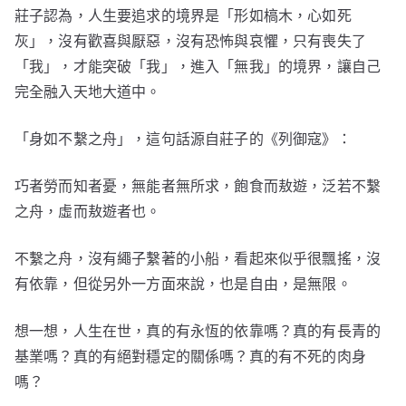
莊子認為，人生要追求的境界是「形如槁木，心如死
灰」，沒有歡喜與厭惡，沒有恐怖與哀懼，只有喪失了
「我」，才能突破「我」，進入「無我」的境界，讓自己
完全融入天地大道中。
「身如不繫之舟」，這句話源自莊子的《列御寇》：
巧者勞而知者憂，無能者無所求，飽食而敖遊，泛若不繫
之舟，虛而敖遊者也。
不繫之舟，沒有繩子繫著的小船，看起來似乎很飄搖，沒
有依靠，但從另外一方面來說，也是自由，是無限。
想一想，人生在世，真的有永恆的依靠嗎？真的有長青的
基業嗎？真的有絕對穩定的關係嗎？真的有不死的肉身
嗎？