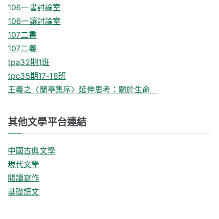
106一書討論室
106一讓討論室
107二書
107二義
tpa32期1班
tpc35期17-18班
王義之〈蘭亭集序〉延伸思考：關於生命
其他文學平台連結
中國古典文學
現代文學
閱讀寫作
基礎語文