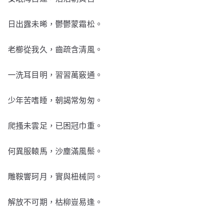
日出露未晞，鬱鬱蒙霜松。
老櫛從我久，齒疏含清風。
一洗耳目明，習習萬竅通。
少年苦嗜睡，朝謁常匆匆。
爬搔未雲足，已困冠巾重。
何異服轅馬，沙塵滿風鬃。
雕鞍響珂月，實與杻械同。
解放不可期，枯柳豈易逢。