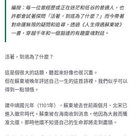
編按：每一位曾經歷或正在迷茫和低谷的普通人，也
許都會試著探問「活著，到底為了什麼？」而今帶著
對命運無限的疑問和追尋，透過《人生得遇蘇東坡》
一書，穿越千年和一個豁達的有趣靈魂對話。
活著，到底為了什麼？
這是個很大的話題，聽起來好像也很沉重。
但在蘇東坡晚年評述自己一生的這首詩裡，我們似乎可以
得到一點領悟。
建中靖國元年（1101年），蘇東坡去世前兩個月，北宋已
進入徽宗時代。蘇東坡在海南收到消息，他因為大赦而獲
准北還，那時他還不知道自己的生命即將走到盡頭。