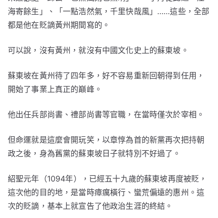
海寄餘生」、「一點浩然氣，千里快哉風」……這些，全部
都是他在貶謫黃州期間寫的。
可以說，沒有黃州，就沒有中國文化史上的蘇東坡。
蘇東坡在黃州待了四年多，好不容易重新回朝得到任用，
開始了事業上真正的巔峰。
他出任兵部尚書、禮部尚書等官職，在當時僅次於宰相。
但命運就是這麼會開玩笑，以章惇為首的新黨再次把持朝
政之後，身為舊黨的蘇東坡日子就特別不好過了。
紹聖元年（1094年），已經五十九歲的蘇東坡再度被貶，
這次他的目的地，是當時瘴癘橫行、蠻荒偏遠的惠州。這
次的貶謫，基本上就宣告了他政治生涯的終結。