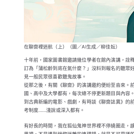
在聊齋裡迷航（上）（圖／AI生成／柳佳妘）
十年前，國家圖書館邀請幾位學者在館內演講，詮
訂為「蒲松齡到底在氣什麼？」沒料到報名的聽眾
見一般民眾很喜歡聽鬼故事。
從那之後，有關《聊齋》的演講邀約便紛至沓來。
國、高中及大學都有，每次總不停更新題目與內容
到古典新編的電影、戲劇，有時談《聊齋誌異》的
考制度……淺說或深入都有。
有好長的時間，我在狐仙鬼神世界裡不停繞圈走，
界裡，不是遇到恍惚迷離的連環錯，就是不可思議