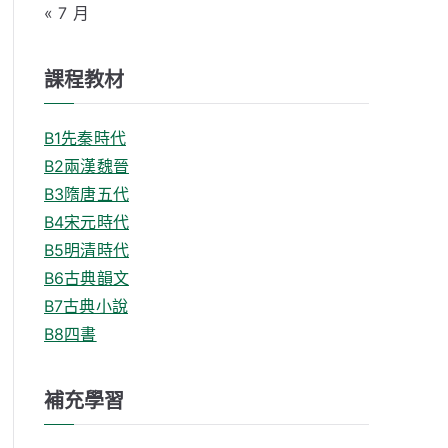
« 7 月
課程教材
B1先秦時代
B2兩漢魏晉
B3隋唐五代
B4宋元時代
B5明清時代
B6古典韻文
B7古典小說
B8四書
補充學習