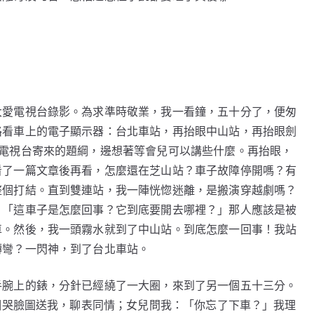
大愛電視台錄影。為求準時敬業，我一看鐘，五十分了，便匆
路看車上的電子顯示器：台北車站，再抬眼中山站，再抬眼劍
出電視台寄來的題綱，邊想著等會兒可以講些什麼。再抬眼，
看了一篇文章後再看，怎麼還在芝山站？車子故障停開嗎？有
整個打結。直到雙連站，我一陣恍惚迷離，是搬演穿越劇嗎？
：「這車子是怎麼回事？它到底要開去哪裡？」那人應該是被
車。然後，我一頭霧水就到了中山站。到底怎麼一回事！我站
轉彎？一閃神，到了台北車站。
手腕上的錶，分針已經繞了一大圈，來到了另一個五十三分。
了個哭臉圖送我，聊表同情；女兒問我：「你忘了下車？」我理