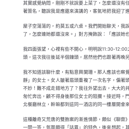
其實感覺納悶，剛剛不就說要上菜了，怎麼還沒有
著簽名，聽說我是應邀來演講的，客氣地把我迎了
屋子空蕩蕩的，約莫五或六桌。我們開始聊天，我
了，怎麼連她都還沒來。」對方掩飾說：「應該她
我四面張望，心裡有些不開心，明明說11:30-12
頭，這次我往後延半個鐘頭，居然他們也跟著再晚
我不知道該聊什麼，有點意興闌珊。那人應該也察
靜」的女士。女人皺著眉頭重複了一次名字，偏著
不妙！難不成走錯地方了？我往外望出去，大大的
匆忙奔出，顧不得身後那位女士的阻攔。接近時，
北餐廳林立，幹嘛都到這同一酒店的同一樓層開會
這種離奇又荒唐的雙胞案的漸進情節，頗似《聊齋
一問一答，氛圍頗得「誌異」的特色，後來想起，