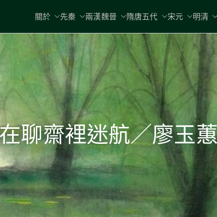
關於
先秦
兩漢魏晉
隋唐五代
宋元
明清
在聊齋裡迷航／廖玉