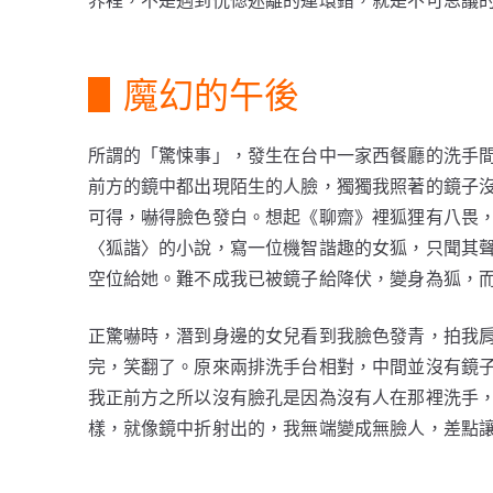
▋魔幻的午後
所謂的「驚悚事」，發生在台中一家西餐廳的洗手
前方的鏡中都出現陌生的人臉，獨獨我照著的鏡子
可得，嚇得臉色發白。想起《聊齋》裡狐狸有八畏
〈狐諧〉的小說，寫一位機智諧趣的女狐，只聞其
空位給她。難不成我已被鏡子給降伏，變身為狐，
正驚嚇時，潛到身邊的女兒看到我臉色發青，拍我
完，笑翻了。原來兩排洗手台相對，中間並沒有鏡
我正前方之所以沒有臉孔是因為沒有人在那裡洗手
樣，就像鏡中折射出的，我無端變成無臉人，差點