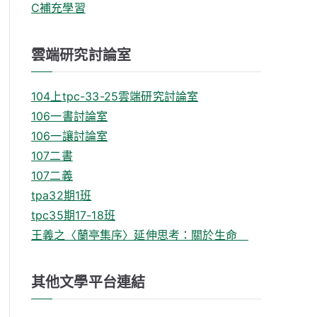
C補充學習
雲端研究討論室
104上tpc-33-25雲端研究討論室
106一書討論室
106一讓討論室
107二書
107二義
tpa32期1班
tpc35期17-18班
王義之〈蘭亭集序〉延伸思考：關於生命
其他文學平台連結