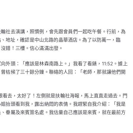
扶輪社去演講，照慣例，會先跟會員們一起吃午餐。行前，為
地點、地址，確認是中山北路的晶華酒店。為了以防萬一，臨
。沒錯！三樓。信心滿滿出發。
外頭：「應該是林森南路上。」我看了看錶，11:52。據上
，曾枯候了三十餘分鐘。聯絡的人回：「老師，那就讓他們開
放眼看去，太好了！左側就是扶輪社海報，馬上直直走過去。門
小姐抬頭看到我，露出納悶的表情。我趕緊自我介紹：「我是
員、眷屬及來賓簽名處。我估量自己應該是來賓，就在最前方