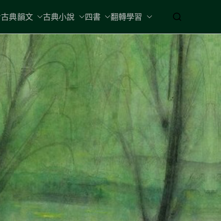
古典韻文
古典小說
四書
翻轉學習
蕙