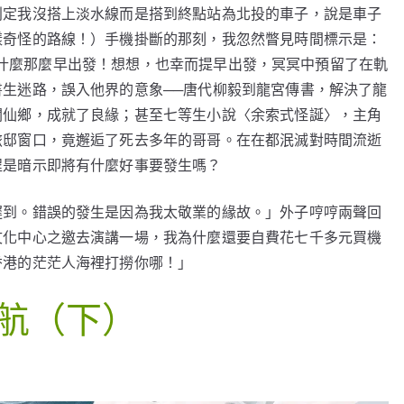
判定我沒搭上淡水線而是搭到終點站為北投的車子，說是車子
樣奇怪的路線！）手機掛斷的那刻，我忽然瞥見時間標示是：
，我為什麼那麼早出發！想想，也幸而提早出發，冥冥中預留了在軌
生迷路，誤入他界的意象──唐代柳毅到龍宮傳書，解決了龍
闖仙鄉，成就了良緣；甚至七等生小說〈余索式怪誕〉，主角
旅邸窗口，竟邂逅了死去多年的哥哥。在在都泯滅對時間流逝
程是暗示即將有什麼好事要發生嗎？
遲到。錯誤的發生是因為我太敬業的緣故。」外子哼哼兩聲回
文化中心之邀去演講一場，我為什麼還要自費花七千多元買機
香港的茫茫人海裡打撈你哪！」
航（下）