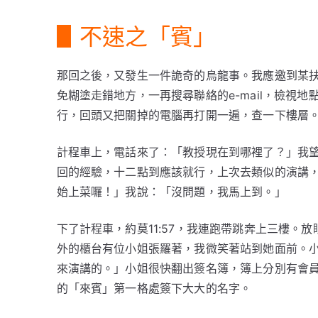
▋不速之「賓」
那回之後，又發生一件詭奇的烏龍事。我應邀到某
免糊塗走錯地方，一再搜尋聯絡的e-mail，檢視
行，回頭又把關掉的電腦再打開一遍，查一下樓層
計程車上，電話來了：「教授現在到哪裡了？」我望向
回的經驗，十二點到應該就行，上次去類似的演講
始上菜囉！」我說：「沒問題，我馬上到。」
下了計程車，約莫11:57，我連跑帶跳奔上三樓。
外的櫃台有位小姐張羅著，我微笑著站到她面前。
來演講的。」小姐很快翻出簽名簿，簿上分別有會
的「來賓」第一格處簽下大大的名字。