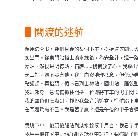
▋關渡的迷航
像連環套般，幾個月後的某個下午，搭捷運去關渡
匆出門。從東門站搭上淡水線後，為安全計，還一
潭站，然後是明德站、石牌……稍稍放了心。我取
芝山站，還不疑有他，我一向沒地理概念。但低頭
點狐疑。再抬頭，循序看到士林站、圓山站，腦袋
我站起身，急慌慌抓住門邊一位即將下車的男子問
我的聲色俱厲嚇到，掙脫我聲音的追索，慌忙跳下
在門邊驚嚇不已。我是著了魔？還是午後的車子會
我跳下車，傻頭傻腦站到淡水線候車月台。我看了
我用手機在家中Line群組對話框中討拍，媳婦貼