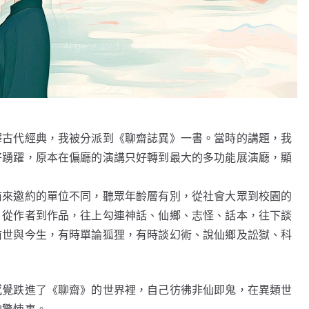
釋古代經典，我被分派到《聊齋誌異》一書。當時的講題，我
好踴躍，原本在偏廳的演講只好轉到最大的多功能展演廳，顯
前來邀約的單位不同，聽眾年齡層有別，從社會大眾到校園的
。從作者到作品，往上勾連神話、仙鄉、志怪、話本，往下談
前世與今生，有時單論狐狸，有時談幻術、說仙鄉及訟獄、科
感覺跌進了《聊齋》的世界裡，自己彷彿非仙即鬼，在異類世
的驚悚事。