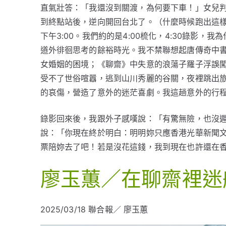
直氣壯答：「我還沒到關渡，為何要下車！」女兒
到終點站後，逆向開回台北了。（什麼時候跑出這
下午3:00。我們約的是4:00梳化，4:30錄影
道外徘徊思考的餘裕時光。我不禁聯想起唐傳奇中書
女婚姻的困境；《聊齋》中失意的浪蕩子羅子浮誤
受不了世俗喧囂，逃到山川秀麗的谷關，夜裡跳出
的哀傷，營造了意外的迷茫喜劇。我這趟意外的行
錄影回來後，我跟外子感嘆說：「有驚無險，也沒
說：「你現在終於明白：明明妳只應香港光華新聞
票陪妳去了吧！若是沒花這錢，我到現在也許還在
廖玉蕙／在聊齋裡迷
2025/03/18
聯合報／ 廖玉蕙