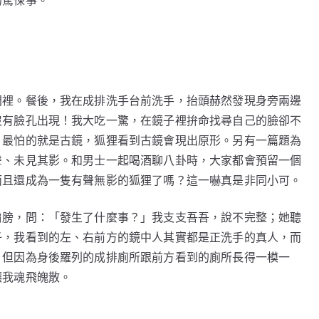
間裡。餐後，我在成排洗手台前洗手，抬頭赫然發現身旁兩邊
沒有臉孔出現！我大吃一驚，在鏡子裡拚命找尋自己的臉卻不
，最怕的就是古鏡，狐狸看到古鏡會現出原形。另有一篇題為
聲、未見其影。和男士一起喝酒聊八卦時，大家都會預留一個
而且還成為一隻有聲無影的狐狸了嗎？這一嚇真是非同小可。
肩膀，問：「發生了什麼事？」我支支吾吾，說不完整；她聽
子，我看到的左、右前方的鏡中人其實都是正洗手的真人，而
，但因為身後羅列的成排廁所跟前方看到的廁所長得一模一
讓我魂飛魄散。