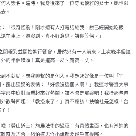
任何人簽名。這時，我身後來了一位穿著優雅的女士，她也跟
進去。
說：「很奇怪齁！剛才還有人打電話給我，說已經開始吃飯
也還在車上，還沒到。真不好意思，讓你等候。」
:00之間報到並開始進行餐會，居然只有一人前來。上次晚半個鐘
另外的半個鐘頭！真是道高一尺、魔高一丈。
覺到不對勁，問我聯繫的是何人。我想起好像是一位叫「宜
頭，露出狐疑的表情：「好像沒這個人啊！」我這才警覺大事
井字形中庭對面看起來好熱鬧，該不會是那邊吧！我拎起包包
門外歡聲四起：「教授來了。」真不應該！扶輪社是怎樣！台
來了！
》裡〈勞山道士〉施展法術的過程：有具體畫面，也有漸進的
其離奇及巧合，恐怕連志怪小說都要瞠乎其後哪。