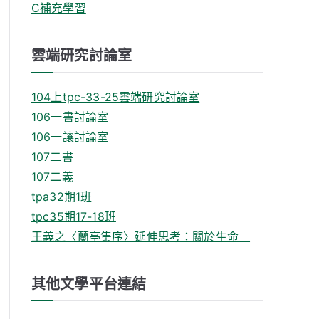
C補充學習
雲端研究討論室
104上tpc-33-25雲端研究討論室
106一書討論室
106一讓討論室
107二書
107二義
tpa32期1班
tpc35期17-18班
王義之〈蘭亭集序〉延伸思考：關於生命
其他文學平台連結