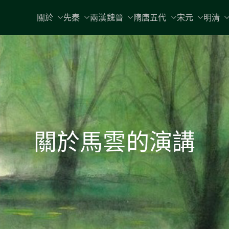
關於
先秦
兩漢魏晉
隋唐五代
宋元
明清
關於馬雲的演講