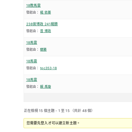
18教馬雲
發起由：
楊 依蓁
238曾博政 241楊勝
發起由：
曾 博政
18馬雲
發起由：
驄勝
18馬雲
發起由：
tpc353-18
18馬雲
發起由：
賴 禹璇
正在檢視 15 個主題 - 1 至 15 （共計 48 個）
您需要先登入才可以建立新主題。