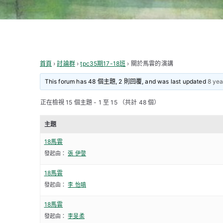
首頁
›
討論群
›
tpc35期17-18班
›
關於馬雲的演講
This forum has 48 個主題, 2 則回覆, and was last updated
8 yea
正在檢視 15 個主題 - 1 至 15 （共計 48 個）
主題
18馬雲
發起由：
張 伊謦
18馬雲
發起由：
李 怡瞋
18馬雲
發起由：
李旻柔