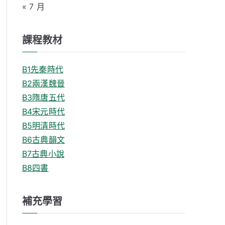
« 7 月
課程教材
B1先秦時代
B2兩漢魏晉
B3隋唐五代
B4宋元時代
B5明清時代
B6古典韻文
B7古典小說
B8四書
補充學習