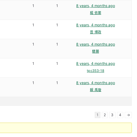
1
1
8 years, 4 months ago
楊 依蓁
1
1
8 years, 4 months ago
曾 博政
1
1
8 years, 4 months ago
驄勝
1
1
8 years, 4 months ago
tpc353-18
1
1
8 years, 4 months ago
賴 禹璇
1
2
3
4
→