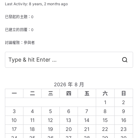
Last Activity: 8 years, 2 months ago
已發起的主題：0
已建立的回覆：0
討論權限：參與者
S
e
a
2026 年 8 月
r
一
二
三
四
五
六
日
c
1
2
h
3
4
5
6
7
8
9
f
10
11
12
13
14
15
16
o
17
18
19
20
21
22
23
r