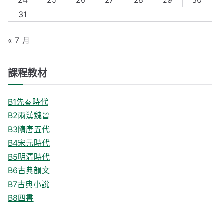
24
25
26
27
28
29
30
:
31
« 7 月
課程教材
B1先秦時代
B2兩漢魏晉
B3隋唐五代
B4宋元時代
B5明清時代
B6古典韻文
B7古典小說
B8四書