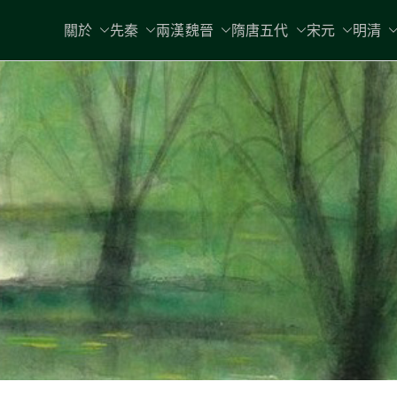
關於
先秦
兩漢魏晉
隋唐五代
宋元
明清