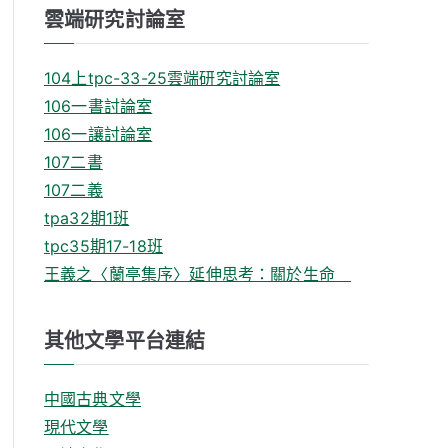
雲端研究討論室
104上tpc-33-25雲端研究討論室
106一書討論室
106一讓討論室
107二書
107二義
tpa32期1班
tpc35期17-18班
王義之〈蘭亭集序〉延伸思考：關於生命
其他文學平台連結
中國古典文學
現代文學