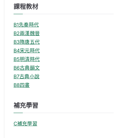
課程教材
B1先秦時代
B2兩漢魏晉
B3隋唐五代
B4宋元時代
B5明清時代
B6古典韻文
B7古典小說
B8四書
補充學習
C補充學習