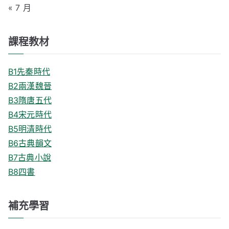
« 7 月
課程教材
B1先秦時代
B2兩漢魏晉
B3隋唐五代
B4宋元時代
B5明清時代
B6古典韻文
B7古典小說
B8四書
補充學習