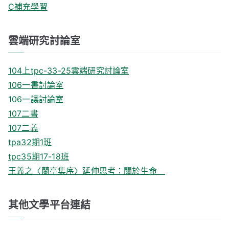
C補充學習
雲端研究討論室
104上tpc-33-25雲端研究討論室
106一書討論室
106一讓討論室
107二書
107二義
tpa32期1班
tpc35期17-18班
王義之〈蘭亭集序〉延伸思考：關於生命
其他文學平台連結