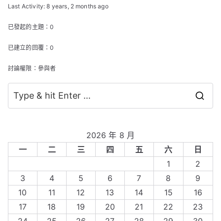
Last Activity: 8 years, 2 months ago
已發起的主題：0
已建立的回覆：0
討論權限：參與者
S
e
a
2026 年 8 月
r
一
二
三
四
五
六
日
c
1
2
h
3
4
5
6
7
8
9
f
10
11
12
13
14
15
16
o
17
18
19
20
21
22
23
r