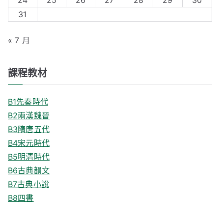
24
25
26
27
28
29
30
:
31
« 7 月
課程教材
B1先秦時代
B2兩漢魏晉
B3隋唐五代
B4宋元時代
B5明清時代
B6古典韻文
B7古典小說
B8四書