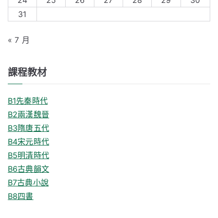
24
25
26
27
28
29
30
:
31
« 7 月
課程教材
B1先秦時代
B2兩漢魏晉
B3隋唐五代
B4宋元時代
B5明清時代
B6古典韻文
B7古典小說
B8四書