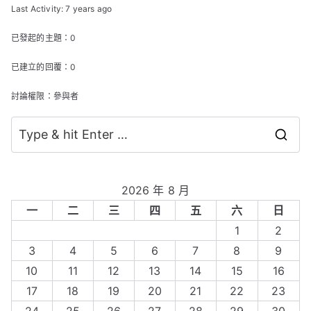
Last Activity: 7 years ago
已發起的主題：0
已建立的回覆：0
討論權限：參與者
S
e
a
2026 年 8 月
r
一
二
三
四
五
六
日
c
1
2
h
3
4
5
6
7
8
9
f
10
11
12
13
14
15
16
o
17
18
19
20
21
22
23
r