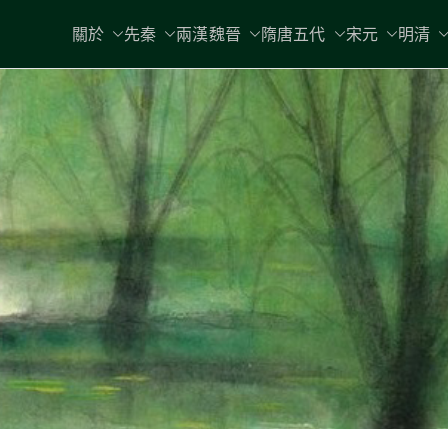
關於
先秦
兩漢魏晉
隋唐五代
宋元
明清