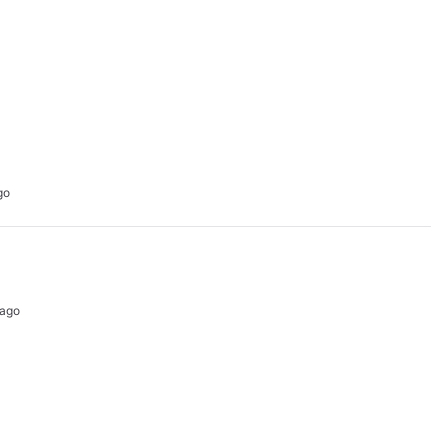
go
 ago