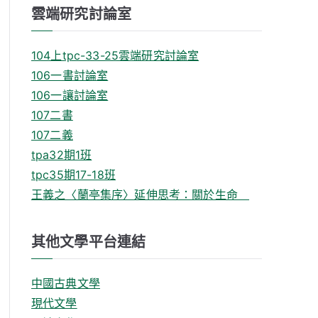
雲端研究討論室
104上tpc-33-25雲端研究討論室
106一書討論室
106一讓討論室
107二書
107二義
tpa32期1班
tpc35期17-18班
王義之〈蘭亭集序〉延伸思考：關於生命
其他文學平台連結
中國古典文學
現代文學