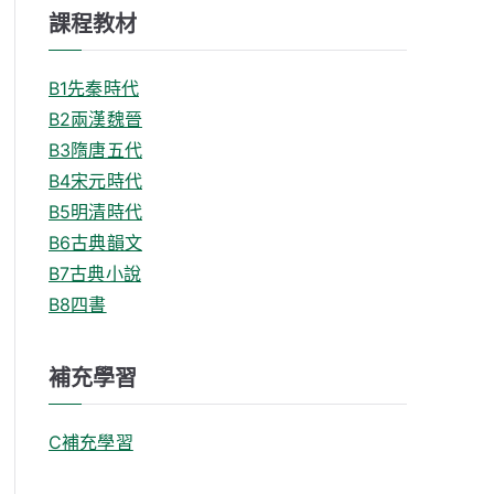
課程教材
B1先秦時代
B2兩漢魏晉
B3隋唐五代
B4宋元時代
B5明清時代
B6古典韻文
B7古典小說
B8四書
補充學習
C補充學習