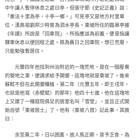
中午讓人暫停休息之處曰亭，但張守節《史記正義》說：
「秦法十里為亭，十亭一鄉。」可見亭又是地方村里單
位，漢高祖劉邦少時曾為泗水亭長。東坡所住的臨皋亭據
《年譜》所說是「回車院」，所指應該為前義，便是指讓
驛車休息以便回程之處。既為舊日之回車院，想已荒廢，
只能勉強暫居住。
元豐四年他找到州治附近的一塊荒地，是在一個廢棄
的營地之東，便請求給予開墾，這塊地就是東坡了。後來
蘇軾不但在此開墾種植，第二年（元豐五年，即壬戌年，
也就是他寫〈赤壁賦〉的那年）他四十七歲，他在這塊地
上又建了一幢庭院俱足的居室名叫「雪堂」，並且正式開
始自號「東坡居士」了。他有〈東坡八首〉記此事，其敘
曰：
余至黃二年，日以困匱。故人馬正卿，哀予乏食，為