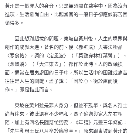
黃州是一個罪人的身分，只是無須關在監牢中，因為沒有
進項，生活雖尚自由，比起當官的一般日子卻應該窮苦困
頓得多。
因此想到超拔的問題，東坡自黃州後，人生的境界與
創作的成就大進，著名的前、後〈赤壁賦〉與書法極品
〈寒食帖〉，詞的〈定風波〉（「莫聽穿林打葉聲」）、
〈念奴嬌〉（「大江東去」）都作於此時。人的改頭換
面，通常在居夷處困的日子中，所以生活中的困難或痛苦
往往是人生的關鍵，孟子說：「困於心、衡於慮而後
作。」即是指此而言。
東坡在黃州雖是罪人身分，但並不孤單，與名人雅士
尚有往來，彼此還有不少唱和，長子蘇邁與家人左右相
陪，加上有四名長隨幫忙勞務，《年譜》元豐三年條記：
「先生乳母王氏八月卒於臨皋亭。」原來跟東坡到黃州的