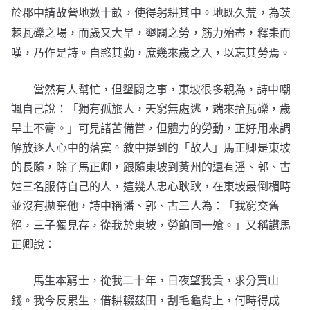
於郡中請故營地數十畝，使得躬耕其中。地既久荒，為茨
棘瓦礫之場，而歲又大旱，墾闢之勞，筋力殆盡，釋耒而
嘆，乃作是詩。自愍其勤，庶幾來歲之入，以忘其勞焉。
當然有人幫忙，但墾闢之事，東坡很多親為，詩中嘲
諷自己說：「獨有孤旅人，天窮無處逃，端來拾瓦礫，歲
旱土不膏。」可見諸苦備嘗，但體力的勞動，正好用來調
解放逐人心中的落寞。敘中提到的「故人」馬正卿是東坡
的長隨，除了馬正卿，跟隨東坡到黃州的還有潘、郭、古
姓三名服侍自己的人，這幾人忠心耿耿，在東坡最倒楣時
並沒有拋棄他，詩中稱潘、郭、古三人為：「我窮交舊
絕，三子獨見存，從我於東坡，勞餉同一飧。」又稱讚馬
正卿說：
馬生本窮士，從我二十年，日夜望我貴，求分買山
錢。我今反累生，借耕輟茲田，刮毛龜背上，何時得成