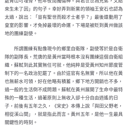
處青山可埋骨，他年夜雨獨傷神。與君世世為兄弟，又結
來生未了因」的句子。幸好弄到新黨的領袖王安石也認為
太過，說出：「豈有聖世而殺才士者乎？」最後還動用了
皇室的影響，才免掉最壞的命運，下場是被貶到黃州做該
地的團練副使。
所謂團練有點像現今的鄉里自衛隊，副使等於是自衛
隊的副隊長，荒唐的是黃州當時根本沒有團練這個自衛組
織，蘇軾到此其實無任可就，他純粹是受黃州知州節度管
制下的一名政治犯罷了。由於這官有名無實，所以他在黃
也無薪水可領，好在他略有積蓄，鄉下地方開銷也不多，
過一般的生活倒不成問題。蘇軾在黃州展開了生命中最特
殊的一種生活，過著原則上無收入卻十分自由逍遙的日
子，前後有五年之久，《宋史》本傳上說「與田父野老，
相從溪山間」，就是指此而言。黃州五年，是他一生最具
關鍵性的時刻。