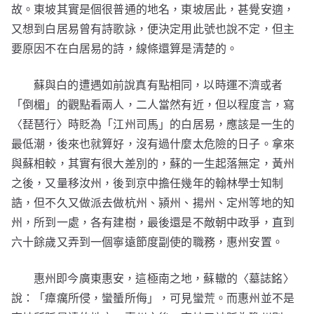
故。東坡其實是個很普通的地名，東坡居此，甚覺安適，
又想到白居易曾有詩歌詠，便決定用此號也說不定，但主
要原因不在白居易的詩，線條還算是清楚的。
蘇與白的遭遇如前說真有點相同，以時運不濟或者
「倒楣」的觀點看兩人，二人當然有近，但以程度言，寫
〈琵琶行〉時貶為「江州司馬」的白居易，應該是一生的
最低潮，後來也就算好，沒有過什麼太危險的日子。拿來
與蘇相較，其實有很大差別的，蘇的一生起落無定，黃州
之後，又量移汝州，後到京中擔任幾年的翰林學士知制
誥，但不久又做派去做杭州、潁州、揚州、定州等地的知
州，所到一處，各有建樹，最後還是不敵朝中政爭，直到
六十餘歲又弄到一個寧遠節度副使的職務，惠州安置。
惠州即今廣東惠安，這極南之地，蘇轍的〈墓誌銘〉
說：「瘴癘所侵，蠻蜑所侮」，可見蠻荒。而惠州並不是