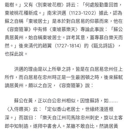
栽樹。」又有〈別東坡花樹〉詩云：「何處殷勤重回首，
東坡桃花種新成。」南宋洪邁（1123-1202）據此，認為
蘇之自稱「東坡居士」是本於對白居易的仰慕而來，他在
《容齋隨筆》中有條〈東坡慕樂天〉專論此事說：「蘇公
責居黃州，始自稱東坡居士。詳考其意，蓋專慕白樂天而
然。」後來清代的趙翼（1727-1814）的《甌北詩話》，
也採此說。
洪邁的理由是以上所舉之詩，皆是在白居易忠州任上
所作，而白居易在忠州時正是一生最困頓之時，後來蘇軾
謫居黃州，頗以之自況，《容齋隨筆》說：
蘇公在黃，正以白公忠州相似，因憶蘇詩，如……
〈入侍邇英〉云：「定似香山老居士，世緣終淺道根
深。」而跋曰：「樂天自江州司馬除忠州刺史，旋以主客
郎中知制誥，遂拜中書舍人。某雖不敢自比，然謫居黃