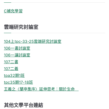
C補充學習
雲端研究討論室
104上tpc-33-25雲端研究討論室
106一書討論室
106一讓討論室
107二書
107二義
tpa32期1班
tpc35期17-18班
王義之〈蘭亭集序〉延伸思考：關於生命
其他文學平台連結