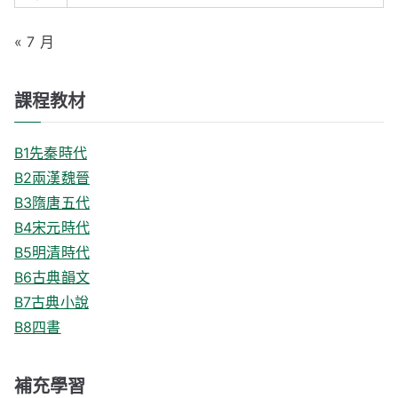
« 7 月
課程教材
B1先秦時代
B2兩漢魏晉
B3隋唐五代
B4宋元時代
B5明清時代
B6古典韻文
B7古典小說
B8四書
補充學習