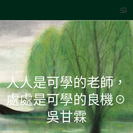
Skip
to
中國古典文學
古典風華，現代視野
content
人人是可學的老師，
處處是可學的良機☉
吳甘霖