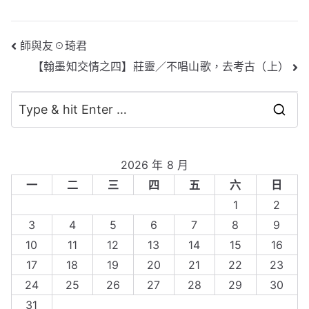
文
師與友☉琦君
【翰墨知交情之四】莊靈／不唱山歌，去考古（上）
章
導
S
覽
e
a
2026 年 8 月
r
一
二
三
四
五
六
日
c
1
2
h
3
4
5
6
7
8
9
f
10
11
12
13
14
15
16
o
17
18
19
20
21
22
23
r
24
25
26
27
28
29
30
:
31