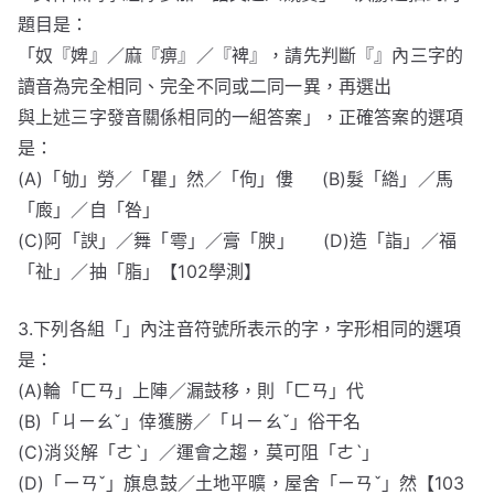
題目是：
「奴『婢』／麻『痹』／『裨』，請先判斷『』內三字的
讀音為完全相同、完全不同或二同一異，再選出
與上述三字發音關係相同的一組答案」，正確答案的選項
是：
(A)「劬」勞／「瞿」然／「佝」僂 (B)髮「綹」／馬
「廄」／自「咎」
(C)阿「諛」／舞「雩」／膏「腴」 (D)造「詣」／福
「祉」／抽「脂」【102學測】
3.下列各組「」內注音符號所表示的字，字形相同的選項
是：
(A)輪「ㄈㄢ」上陣／漏鼓移，則「ㄈㄢ」代
(B)「ㄐㄧㄠˇ」倖獲勝／「ㄐㄧㄠˇ」俗干名
(C)消災解「ㄜˋ」／運會之趨，莫可阻「ㄜˋ」
(D)「ㄧㄢˇ」旗息鼓／土地平曠，屋舍「ㄧㄢˇ」然【103