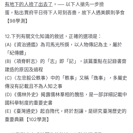
有地下的人撿了出去了
。── 以下人搶先一步撿
蛋，點出賈府平日待下人苛刻吝嗇，故下人遇美饌則爭食
【98學測】
12.下列有關文化知識的敘述，正確的選項是：
(A)《資治通鑑》為司馬光所撰，以人物傳記為主，屬於
「紀傳體」
(B)〈項脊軒志〉的「志」即「記」，該篇重點在記錄書齋
建造的原因及過程
(C)〈左忠毅公軼事〉中的「軼事」又稱「逸事」，多屬史
傳沒有記載且不為人知之事
(D)《儒林外史》揭露儒林羣相的醜態，是一部詳細記載中
國科舉制度的重要史書
(E)《臺灣通史》起自隋代，終於割讓，是研究臺灣歷史的
重要典籍【102學測】