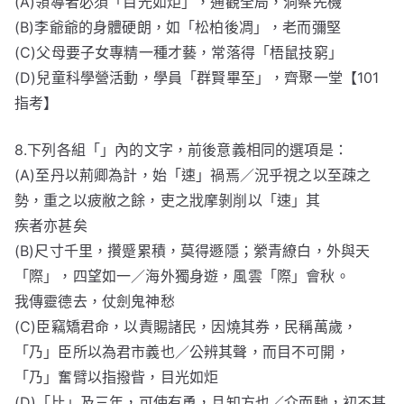
(A)領導者必須「目光如炬」，通觀全局，洞察先機
(B)李爺爺的身體硬朗，如「松柏後凋」，老而彌堅
(C)父母要子女專精一種才藝，常落得「梧鼠技窮」
(D)兒童科學營活動，學員「群賢畢至」，齊聚一堂【101
指考】
8.下列各組「」內的文字，前後意義相同的選項是：
(A)至丹以荊卿為計，始「速」禍焉／況乎視之以至疎之
勢，重之以疲敝之餘，吏之戕摩剝削以「速」其
疾者亦甚矣
(B)尺寸千里，攢蹙累積，莫得遯隱；縈青繚白，外與天
「際」，四望如一／海外獨身遊，風雲「際」會秋。
我傳靈德去，仗劍鬼神愁
(C)臣竊矯君命，以責賜諸民，因燒其券，民稱萬歲，
「乃」臣所以為君市義也／公辨其聲，而目不可開，
「乃」奮臂以指撥眥，目光如炬
(D)「比」及三年，可使有勇，且知方也／介而馳，初不甚