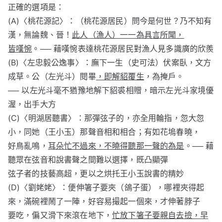
正確的選項是：
(A)〈桃花源記〉：（桃花源居民）問今是何世？乃不知有
漢，無論魏、晉！
此人（漁人）一一為具言所聞，
皆嘆惋
。── 藉嘆惋表達桃花源居民對漁人見多識廣的欣羨
(B)〈左忠毅公逸事〉：廡下一生（史可法）伏案臥，文方
成草。公（左光斗）閱畢
，即解貂覆生
，為掩戶。
── 以左光斗毫不猶豫地解下貂裘相贈，暗示左光斗家境優
渥，出手大方
(C)〈明湖居聽書〉：那彈弦子的，亦全用輪指，忽大忽
小，同她（王小玉）那聲音相和相合；有如花塢春曉，
好鳥亂鳴，
耳朵忙不過來，不曉得聽那一聲的為是
。── 藉
聽眾在弦音和說書聲之間難以選擇，既凸顯彈
弦子者的技藝高超，更以之烘托王小玉說書的精妙
(D)〈劉姥姥〉：便伸箸子要夾（鴿子蛋），哪裡夾得起
來，滿碗裡鬧了一陣，好容易撮起一個來，才伸著脖子
要吃，偏又滑下來滾在地下，
忙放下箸子要親自去撿，早