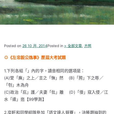
Posted on
26 10 月, 2014
Posted in
> 全部文章
,
方苞
⊙
《
左忠毅公逸事
》
歷屆大考試題
1.下列各組「」內的字，讀音相同的選項是：
(A)堂「廡」之上／言之「憮」然 (B)「胯」下之辱／
「刳」木為舟
(C)政治「庇」護／夫妻「仳」離 (D)「倭」寇入侵／江
水「逶」迤【99學測】
2.奕軒和同學組隊參加「語文達人競賽」，決勝題抽到的