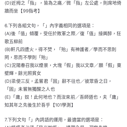
(D)近拇之「指」，皆為之痛／微「指」左公處，則席地倚
牆而坐【99指考】
6.下列各組文句，「」內字義相同的選項是：
(A)後「值」傾覆，受任於敗軍之際／復「值」接輿醉，狂
歌五柳前
(B)軒凡四遭火，得不焚，「殆」有神護者／學而不思則
罔，思而不學則「殆」
(C)況陽春召我以煙景，大塊「假」我以文章／願「假」東
壁輝，餘光照貧女
(D)梁使三反，孟嘗君「固」辭不往也／彼眾昏之日，
「固」未嘗無獨醒之人也
(E)「庸」奴！此何地也？而汝來前／吾師道也，夫「庸」
知其年之先後生於吾乎【101學測】
7.下列文句「」內詞語的運用，最適當的選項是：