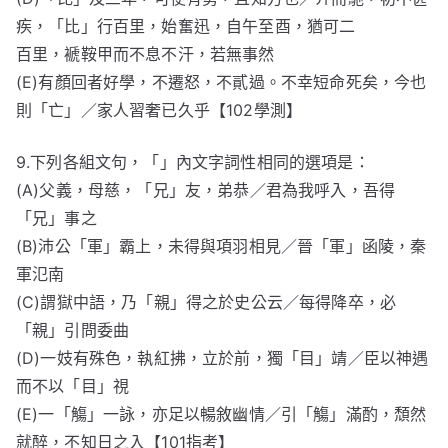
疾，「比」行百里，始奮迅，自午至酉，猶可二
百里，褫鞍甲而不息不汗，若無事然
(E)有顏回者好學，不遷怒，不貳過。不幸短命死矣，今也
則「亡」／家人習奢已久乎【102學測】
9.下列各組文句，「」內文字詞性相同的選項是：
(A)父義，母慈，「兄」友，弟恭／君為我呼入，吾得
「兄」事之
(B)沛公「軍」霸上，未得與項羽相見／晉「軍」函陵，秦
軍氾南
(C)謂獄中語，乃「親」得之於史公云／每得降卒，必
「親」引問委曲
(D)一妓有殊色，執紅拂，立於前，獨「目」靖／臣以神遇
而不以「目」視
(E)一「觴」一詠，亦足以暢敘幽情／引「觴」滿酌，頹然
就醉，不知日之入【101指考】