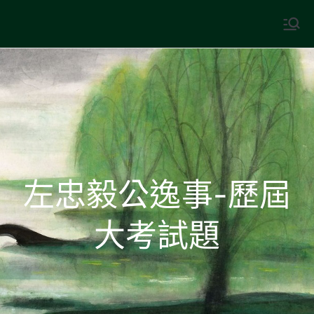
Skip
to
中國古典文學
古典風華，現代視野
content
左忠毅公逸事-歷屆
大考試題