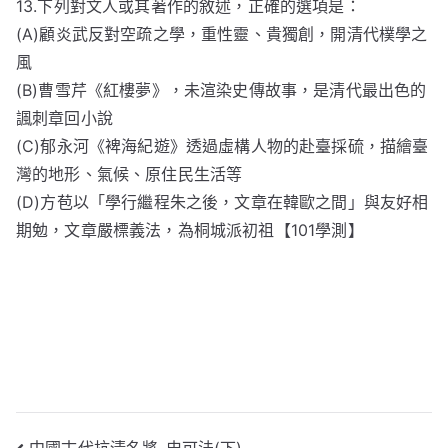
13.下列對文人或其著作的敘述，正確的選項是：
(A)顧炎武反對空疏之學，重性靈、貴獨創，開清代樸學之
風
(B)曹雪芹《紅樓夢》，未渲染史傳故事，是清代最出色的
諷刺章回小說
(C)郁永河《裨海紀遊》透過虛構人物的赴臺採硫，描繪臺
灣的地形、氣候、原住民生活等
(D)方苞以「學行繼程朱之後，文章在韓歐之間」與友好相
期勉，文章嚴標義法，為桐城派初祖【101學測】
中國古代抗清名將-史可法(下)