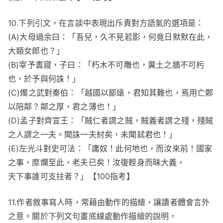
10.下列引文，在言談中表現出斥責對方語氣的選項是：
(A)大母過余曰：「吾兒，久不見若影，何竟日默默在此，
大類女郎也？」
(B)宰予晝寢，子曰：「朽木不可雕也，糞土之牆不可杇
也，於予與何誅！」
(C)燭之武對秦伯：「越國以鄙遠，君知其難也，焉用亡鄭
以陪鄰？鄰之厚，君之薄也！」
(D)孟子對齊宣王：「賊仁者謂之賊，賊義者謂之殘，殘賊
之人謂之一夫。聞誅一夫紂矣，未聞弒君也！」
(E)左光斗對史可法：「庸奴！此何地也，而汝來前！國家
之事，糜爛至此，老夫已矣！汝復輕身而昧大義，
天下事誰可支拄者？」【100指考】
11.作者敘事寫人時，常藉由動作的描繪，讓讀者體會言外
之意。關於下列文句畫底線處動作描繪的說明，