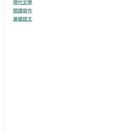
現代文學
閱讀寫作
基礎語文