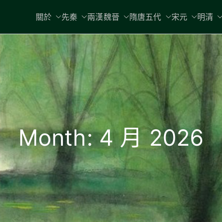
關於
先秦
兩漢魏晉
隋唐五代
宋元
明清
Month:
4 月 2026