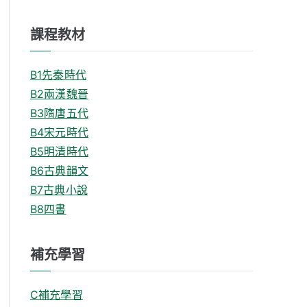
課程教材
B1先秦時代
B2兩漢魏晉
B3隋唐五代
B4宋元時代
B5明清時代
B6古典韻文
B7古典小說
B8四書
補充學習
C補充學習