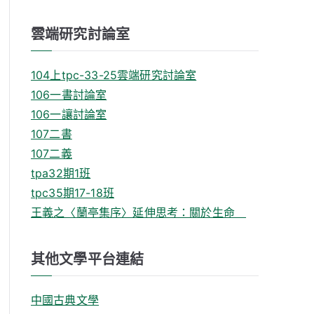
雲端研究討論室
104上tpc-33-25雲端研究討論室
106一書討論室
106一讓討論室
107二書
107二義
tpa32期1班
tpc35期17-18班
王義之〈蘭亭集序〉延伸思考：關於生命
其他文學平台連結
中國古典文學