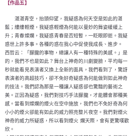
【作品五】
湛湛青空，抬頭仰望，我疑惑為何天空是如此的湛
藍；縷縷輕煙，我疑惑輕煙為何能以曼妙的舞姿緩緩上
升；青春燦爛，我疑惑青春是否短暫，一眨眼即逝。我疑
惑世上許多事。各種的惑在我心中促使我成長、進步。
西哲云：「朦朧的事物，總讓人有一種特殊的美感。」是
的，我們不也是如此？舞台上神奇的川劇變臉，平均每一
秒就能看見表演者又換上全新的面具，我們看到了，驚訝
表演者的高超技巧，卻不免好奇疑惑為何能做到如此神奇
的技法。我們認為那是一種讓人疑惑卻也驚豔的藝術之
美。正因為疑惑，我們對技巧手法朦朧，才能體會那種美
感。當看到燦爛的煙火在空中施放，我們也不免好奇為何
小小的煙火卻能有如此的威力照亮整片夜空。我們對煙火
神奇的威力所疑惑，所以看到煙火 爛天際，會有更驚嘆歡
欣。