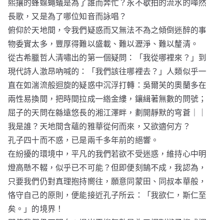
熙攘的蜂蝶蠅蟻是為了誰而奔忙？永不歇拍的流水的嘩然
長歌，又是為了哪位知音而詠唱？
俯仰於天地間，令我們疑惑而又無法不為之傾倒迷醉的事
物委實太多，豐厚得難以盛載、難以瀝淨、難以釐清。
從古希臘哲人清嘯出的第一個疑問：「我從哪裡來？」到
現代詩人激昂吶喊的：「我們該往哪裡去？」人類似乎一
直在如湍流般迴旋的疑惑中沉浮打轉：吳爾芙的奧蘭多在
兩性易換間，把時間拉成一綹金縷，鑲緝著無數的問號；
屈子的天問在緜遠悠長的湘江澤畔，劃開靜默的穹蒼｜｜
我是誰？天地間含蘊的雅華從何而來，又欲適何方？
孔子四十而不惑，已是兩千多年前的絕響。
在紛擾的環境中，平凡的我們若欲不受迷惑，維持心中明
燈高懸不輟，似乎已不可能？但即便刻鵠不成，我認為，
只要我們仍對真理抱持嚮往，願意同蒙田、同叔本華般，
恪守自己的原則，便能接近孔子所云：「我欲仁，斯仁至
矣。」的境界！