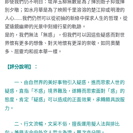
即使我們仍不明白：堤岸玉柳無數是為了揮別遊子抑或揮
別夕暾；如水月華是為了映照千里溶溶的楚江抑或明澄的
人心……我們仍然可以從初抽的新綠中探求人生的哲理，從
望遠鏡幽緲的光景中刻繪行星的軌跡。
是的，我們無法「無惑」，但我們可以因這些疑惑而對世
界懷有更多的想像、對天地懷有更深的崇敬，如同奧蘭
多、屈靈均和叔本華一樣。
【評分說明】：
一、由自然界的美好事物引入疑惑，進而思索人世的
疑惑，直指「不惑」境界難及，遂轉而思索面對「惑」的
態度，肯定「疑惑」可以造成的正面效果，承轉頗具說服
力。
二、行文流暢，文采不俗，擅長運用擬人法與排比
句，兼舉古今中外文人哲士為證，層次亦分明。