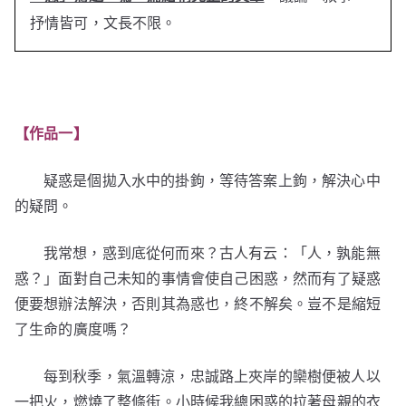
抒情皆可，文長不限。
【作品一】
疑惑是個拋入水中的掛鉤，等待答案上鉤，解決心中
的疑問。
我常想，惑到底從何而來？古人有云：「人，孰能無
惑？」面對自己未知的事情會使自己困惑，然而有了疑惑
便要想辦法解決，否則其為惑也，終不解矣。豈不是縮短
了生命的廣度嗎？
每到秋季，氣溫轉涼，忠誠路上夾岸的欒樹便被人以
一把火，燃燒了整條街。小時候我總困惑的拉著母親的衣