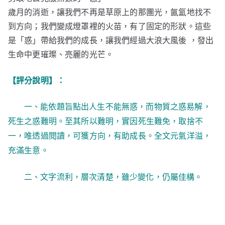
歲月的消逝，讓我們不再是草原上的那團光，氤氳地找不
到方向；我們變成燈罩裡的火苗，有了固定的形狀。這些
是「惑」帶給我們的成長，讓我們經過大浪大風後 ，發出
生命中更璀璨、亮麗的光芒。
【評分說明】：
一、能依題旨點出人生不能無惑，而物質之惑易解，
死生之惑難明。至其所以難明，實因死生難免，取捨不
一，唯透過閱讀，可獲方向，有助成長。全文元氣洋溢，
充滿生意。
二、文字流利，層次清楚，雖少變化，仍屬佳構。