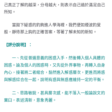
己真正了解的越深，分母越大，則表示自己過於滿足自己
所知。
當拋下疑惑的釣鉤進人學海裡，我們便如煙波釣叟
般，靜待那上鈎的正確答案，等著了解未知的新知。
【評分說明】：
一、先從普遍意義的困惑入手，然後轉入個人具體的
困惑。論及個人的困惑時，又先從外界事物，再轉入自身
內心，接著將二者綰合，豁然進入解惑層次，更進而將惑
與解惑綜合在一起，說明有惑與無惑應維持一定的平衡。
二、思路敏銳，甚具層次感，能不落入一般論說文的
窠臼，表述清新，意象秀麗。