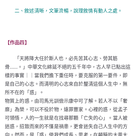
二、敘述清晰，文筆流暢，說理敘情有動人之處。
【作品四】
「天將降大任於斯人也，必先苦其心志、勞其筋
骨……。」中華文化綿延不絕的五千年中，古人早已點出這
樣的事實｜｜當我們擔下重任時，要克服的第一要件，即
是自己的心志。而清明的心志來自於釐清這個人生中，無
所不在的「惑」。
物質上的惑，由司馬光訓儉示康中可了解。若人不以「奢
靡」為榮，可以不役於物，遠罪豐家。心裡的惑，從孟子
可領悟，人的一生就是在找尋那顆「亡失的心」。當人被
迷惑，招致而來的不慬是禍患，更會迷失自己人生中的方
向。然而，是「惑」使我們成長、思考，在顛簸的大風大