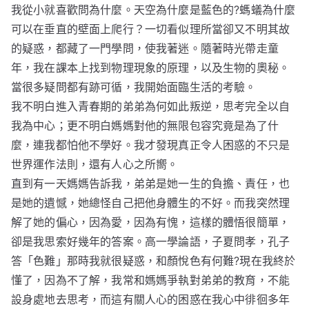
我從小就喜歡問為什麼。天空為什麼是藍色的?螞蟻為什麼
可以在垂直的壁面上爬行？一切看似理所當卻又不明其故
的疑惑，都藏了一門學問，使我著迷。隨著時光帶走童
年，我在課本上找到物理現象的原理，以及生物的奧秘。
當很多疑問都有跡可循，我開始面臨生活的考驗。
我不明白進入青春期的弟弟為何如此叛逆，思考完全以自
我為中心；更不明白媽媽對他的無限包容究竟是為了什
麼，連我都怕他不學好。我才發現真正令人困惑的不只是
世界運作法則，還有人心之所嚮。
直到有一天媽媽告訴我，弟弟是她一生的負擔、責任，也
是她的遺憾，她總怪自己把他身體生的不好。而我突然理
解了她的偏心，因為愛，因為有愧，這樣的體悟很簡單，
卻是我思索好幾年的答案。高一學論語，子夏問孝，孔子
答「色難」那時我就很疑惑，和顏悅色有何難?現在我終於
懂了，因為不了解，我常和媽媽爭執對弟弟的教育，不能
設身處地去思考，而這有關人心的困惑在我心中徘徊多年