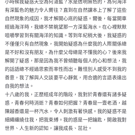
小時候我疑惑天空為何湛藍？水是透明無色的，為何海洋
有深藍色的魅力令人嚮往？直到在自然課本上了解了這些
自然現象的成因，我才解開心底的疑惑。爾後，每當開車
經過海洋時，我總不禁眺望那一方深藍海水。在心裡默默
咀嚼學習到有關海洋的知識。等到年紀稍大後，我疑惑的
不僅僅只有自然現象，我開始疑惑為什麼我的人際關係總
是不好和沒有朋友，為什麼父母總是不懂我的心？後來我
解開了疑惑，那是因為我不曾傾聽每個人的心和想法，我
的話語總不經過思索而率性而出。難怪別人感受不到我的
善意，我了解與人交談要平心靜氣，用合適的言語表達出
自我的想法。
十八歲的我，正歷經成年的階段，我對於青春還有諸多疑
惑，青春何時消逝？青春如何把握？青春是一壼老酒，越
陳越香還是一杯汽水，令人刺激有著快感。我的疑惑不是
細繩纏繞住我，把我束縛。我的惑是一把鑰匙，開啟我對
世界、人生新的認知，讓我成長、茁壯。