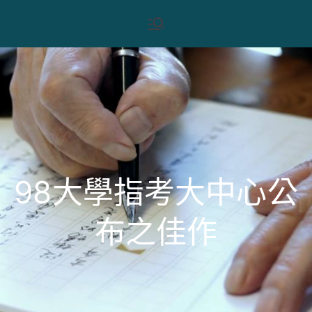
Skip
樂讀寫
山水亦書也，棋酒亦書
to
也，花月亦書也
content
作天地
98大學指考大中心公
布之佳作