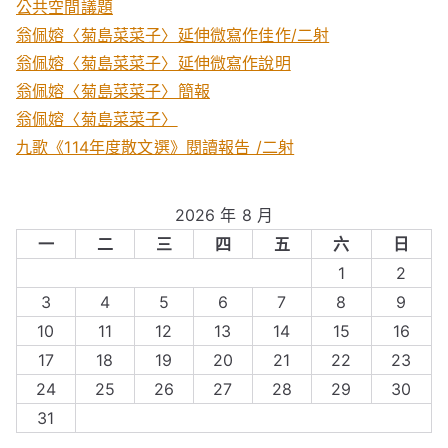
公共空間議題
:
翁佩嫆〈菊島菜菜子〉延伸微寫作佳作/二射
翁佩嫆〈菊島菜菜子〉延伸微寫作說明
翁佩嫆〈菊島菜菜子〉簡報
翁佩嫆〈菊島菜菜子〉
九歌《114年度散文選》閱讀報告 /二射
2026 年 8 月
一
二
三
四
五
六
日
1
2
3
4
5
6
7
8
9
10
11
12
13
14
15
16
17
18
19
20
21
22
23
24
25
26
27
28
29
30
31