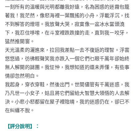
一刻所有的溫暖與光明都離我好遠，名為困惑的迷霧包籠
著我！我茫然，像怒海裡一葉飄搖的小舟，浮載浮沉，找
不到解答的燈塔。我放聲大哭，寂寞像一盆冰水當頭澆
下，我忍住哆嗦，在斗室裡跌跌撞的走，直到我ㄧ咬牙，
猛然推開窗。
天光溫柔的灑進來，拉回我差點一去不復返的理智。浮雲
悠悠過，彷彿輕聲笑我亦跌入一個它們乜眼千萬年卻始終
無人解開的謎團。我怔忡，我想知道的還未弄懂，有些事
情卻忽然明白。
我起身，穿衣穿鞋，然後出門。世間儘管有千萬迷惑，我
乃凡世一小女子，姑且將它們留給大智慧大領悟的人去解
決。小悲小怒都留在屋子裡陰晴，我的迷惑仍在，卻已不
在糾纏不脫。
【評分說明】：