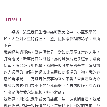
【作品七】
疑惑，這是我們生活中無可避免之事，小至數學問
題，大至對人生的徬徨，「惑」便像暗夜裡的影子，無所
不在。
我曾經有過迷惑，對這個世界，對如此反覆無常的人生。
打開電視，政客們口沫飛濺，為的是贏得更多選票；翻開
傳單，補習班互相抨擊，為的是吸收更多的學生。當身邊
的人週遭的事都在追逐如此表層如此膚淺的事物，我的迷
惑於焉浮現｜｜有沒有什麼事物亙久不變？當自己以為心
靈契合的夥伴因為小小的爭執而離我而去的時候，有沒有
什麼是值得我永遠依賴，絕不背叛？
我迷惑，用尖銳近乎暴戾的語氣一遍一遍質問自己。我是
亂蓬蓬野地裡一隻負傷的獸，焦急找不到回家的方向。那