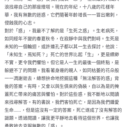
浪找尋自己的那座燈塔。現在的年紀，十八歲的花樣年
華，我有無數的迷惑，它們隨著年齡增長一一冒出嫩刺，
侵蝕我的心志。
對於「惑」，我最不了解的是「生死之惑」。生老病死，
如同經年不變的春夏秋冬，在寂靜中與我們對峙。生死是
未知的一個輪迴，或許連孔子都以其一生去探討，他說：
「未知生，焉知死？」死亡的世界比起「生」，更是縹緲
不實，更令我們懼怕。但它是人一生的最後一個終點，是
躲避不了的問題。我看著身邊的親人，如同枯萎的花朵般
一一凋謝逝去，總想拚命地挖掘這種「無法解答的惑」背
後的答案。有時，又會以與生俱來的偽裝，自以為是的掩
蓋死亡帶來的痛苦與懼怕。對於這些惑，我不斷地以閱讀
來找尋解答。有的書說，我們害怕死亡，是因為我們鍾愛
生命……，但是這沒有一定的答案，死亡遂成了沒有解答的
謎題。透過閱讀，讓我更平靜地去看待這個世界，也讓我
勇敢地去克服無數的「惑」。