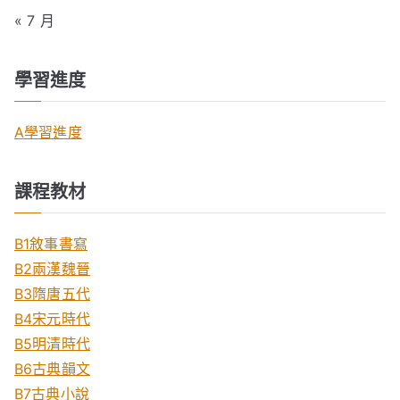
« 7 月
學習進度
A學習進度
課程教材
B1敘事書寫
B2兩漢魏晉
B3隋唐五代
B4宋元時代
B5明清時代
B6古典韻文
B7古典小說