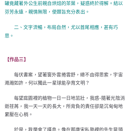
罐竟藏著外公生前親自烘焙的茶葉，疑惑終於得解。結以
芬芳永遠，親情無限，使題旨充分表出。
二、文字流暢，布局自然，尤以首尾相應，甚有巧
思。
【作品三】
每伏書案，望著窗外雲捲雲舒，總不由得思索，宇宙
澔瀚如許，何以獨此一星球能孕育文明？
每望庭園裡的植物一日一日地茁壯，我惑-隨著光陰消
逝荏苒，我一天一天的長大，所背負的責任卻是沉甸甸地
累壓在心梢。
於是，我學會了嘆息。像在那唐宋私塾裡的先生晃頭