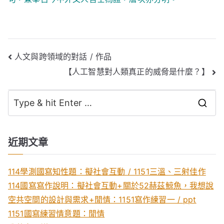
文
人文與跨領域的對話 / 作品
【人工智慧對人類真正的威脅是什麼？】
章
導
S
覽
e
a
近期文章
r
c
114學測國寫知性題：擬社會互動 / 1151三溫、三射佳作
h
114國寫寫作說明：擬社會互動+關於52赫茲鯨魚，我想說
f
空共空間的設計與需求+閒情：1151寫作練習一 / ppt
o
1151國寫練習情意題：閒情
r