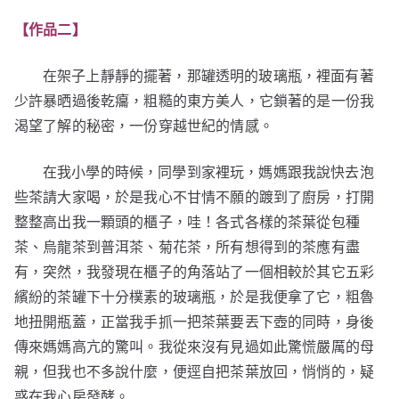
【作品二】
在架子上靜靜的擺著，那罐透明的玻璃瓶，裡面有著
少許暴晒過後乾癟，粗糙的東方美人，它鎖著的是一份我
渴望了解的秘密，一份穿越世紀的情感。
在我小學的時候，同學到家裡玩，媽媽跟我說快去泡
些茶請大家喝，於是我心不甘情不願的踱到了廚房，打開
整整高出我一顆頭的櫃子，哇！各式各樣的茶葉從包種
茶、烏龍茶到普洱茶、菊花茶，所有想得到的茶應有盡
有，突然，我發現在櫃子的角落站了一個相較於其它五彩
繽紛的茶罐下十分樸素的玻璃瓶，於是我便拿了它，粗魯
地扭開瓶蓋，正當我手抓一把茶葉要丟下壺的同時，身後
傳來媽媽高亢的驚叫。我從來沒有見過如此驚慌嚴厲的母
親，但我也不多說什麼，便逕自把茶葉放回，悄悄的，疑
惑在我心房發酵。