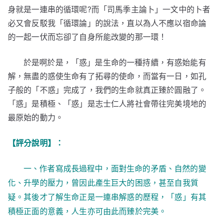
身就是一連串的循環呢?而「司馬季主論卜」一文中的卜者
必又會反駁我「循環論」的說法，直以為人不應以宿命論
的一起一伏而忘卻了自身所能改變的那一環！
於是啊於是，「惑」是生命的一種持續，有惑始能有
解，無盡的惑使生命有了拓尋的使命，而當有一日，如孔
子般的「不惑」完成了，我們的生命就真正臻於圓融了。
「惑」是積極、「惑」是志士仁人將社會帶往完美境地的
最原始的動力。
【評分說明】：
一、作者寫成長過程中，面對生命的矛盾、自然的變
化、升學的壓力，曾因此產生巨大的困惑，甚至自我質
疑。其後才了解生命正是一連串解惑的歷程，「惑」有其
積極正面的意義，人生亦可由此而臻於完美。