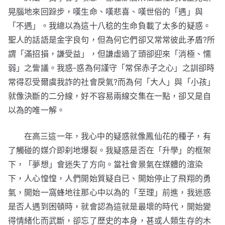
晃腦地來回跺步，嘆生命、嘆悲喜、嘆世俗的「遇」與
「不遇」。我總以為這十八稔的生命負載了太多的疑惑。
聖人的話語是金字良句，但為何它們卻又常常彼此矛盾?所
謂「滿招損，謙受益」，但謙虛過了頭卻迎來「消極、懦
弱」之訾議。我惑-惑為何謹守「常保赤子之心」之訓卻時
常得忍受爾虞我詐的社會戾氣?而為何「大人」與「小孩」
就像決斷的二分線，好不容易兩線交集在一點，卻又是自
以為的唯一解。
在高三這一年，我心中的疑惑就像鳳仙花的種子，有
了觸碰的媒介即刹地爆裂。我疑惑是否在「升學」的框架
下，「夢想」會迷失了方向。當社會景氣在媒體的渲染
下，人心惶惶，人們開始質疑自已、開始停止了飛翔的勇
氣，開始一窩蜂地往那心中以為的「至理」前進，我迷惑
是否人遇到困頓時，就會認為這就是最壞的時代，開始變
得情緒化而武斷，卻忘了歷史的本身，甚或人類生存的木