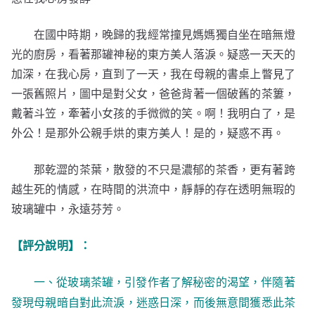
在國中時期，晚歸的我經常撞見媽媽獨自坐在暗無燈
光的廚房，看著那罐神秘的東方美人落淚。疑惑一天天的
加深，在我心房，直到了一天，我在母親的書桌上瞥見了
一張舊照片，圖中是對父女，爸爸背著一個破舊的茶簍，
戴著斗笠，牽著小女孩的手微微的笑。啊！我明白了，是
外公！是那外公親手烘的東方美人！是的，疑惑不再。
那乾澀的茶葉，散發的不只是濃郁的茶香，更有著跨
越生死的情感，在時間的洪流中，靜靜的存在透明無瑕的
玻璃罐中，永遠芬芳。
【評分說明】：
一、從玻璃茶罐，引發作者了解秘密的渴望，伴隨著
發現母親暗自對此流淚，迷惑日深，而後無意間獲悉此茶