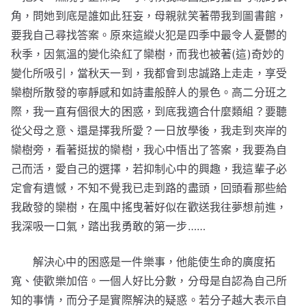
角，問她到底是誰如此狂妄，母親就笑著帶我到圖書館，
要我自己尋找答案。原來這縱火犯是四季中最令人憂鬱的
秋季，因氣溫的變化染紅了欒樹，而我也被著(這)奇妙的
變化所吸引，當秋天一到，我都會到忠誠路上走走，享受
欒樹所散發的寧靜感和如詩畫般醉人的景色。高二分班之
際，我一直有個很大的困惑，到底我適合什麼類組？要聽
從父母之意、還是擇我所愛？一日放學後，我走到夾岸的
欒樹旁，看著挺拔的欒樹，我心中悟出了答案，我要為自
己而活，愛自己的選擇，若抑制心中的興趣，我這輩子必
定會有遺憾，不知不覺我已走到路的盡頭，回頭看那些給
我啟發的欒樹，在風中搖曳著好似在歡送我往夢想前進，
我深吸一口氣，踏出我勇敢的第一步……
解決心中的困惑是一件樂事，他能使生命的廣度拓
寬、使歡樂加倍。一個人好比分數，分母是自認為自己所
知的事情，而分子是實際解決的疑惑。若分子越大表示自