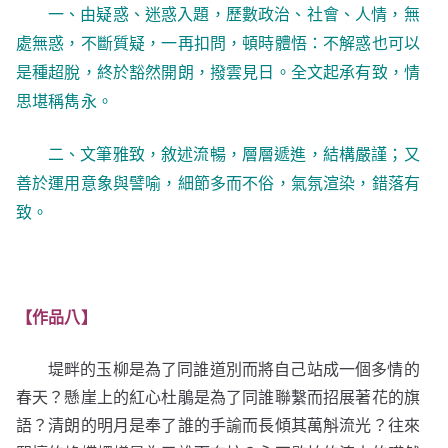
一、由疑惑、迷惑入題，歷數政治、社會、人情，無
處無惑，不斷質疑，一再扣問，頓時體悟：不解惑也可以
是種超脫，終於豁然開朗，撥雲見日。全文起承有致，情
思堪稱雋永。
二、文筆雅致，敘述流暢，層層遞進，結構嚴謹；又
善於運用意象與譬喻，細節多而不俗，氣氛渲染，錯落有
致。
【作品八】
堤畔的玉柳是為了同誰道別而將自己站成一個多情的
春天？懸崖上的紅心杜鵑是為了同誰聯繫而招展著花的旗
語？清朗的明月是奉了誰的手諭而長傾其萬斛流光？往來