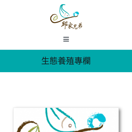
邱家兄弟生態級無毒水產育
成中心
生態養殖專欄