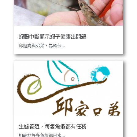
蝦腸中斷顯示蝦子健康出問題
邱經堯與弟弟，為確保...
生態養殖，每隻魚蝦都有任務
相較於許多魚塭都已水...