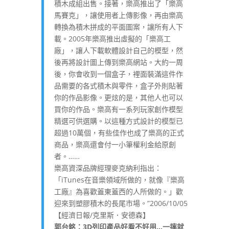
積木成組出售。接著，樂高推出了「樂高
馬賽克」，讓使用者上傳影像，再由樂高
轉換為積木拼成的平面圖案，讓所有人下
載。2005年樂高推出虛擬的「樂高工
廠」，讓人下載軟體設計自己的模型，然
後再將設計圖上傳到樂高網站。大約一周
後，你會收到一個盒子，裡面裝滿這件作
品需要的各式積木與零件，盒子外則貼著
你的作品影像。更炫的是，其他人也可以
買你的作品。樂高有一系列玩家創作模型
精選可供選購。以這種方式設計的模型已
超過10萬個，有些佳作也成了樂高的正式
商品，樂高還會付一小筆權利金給原創
者。……
樂高資深品牌經理麥克納利指出：
「iTunes在音樂領域所做的，就像『樂高
工廠』為喜歡蓋東蓋西的人所做的。」歡
迎來到塑膠積木的長尾市場。”2006/10/05
【經濟日報/克里斯．安德森】
郭台銘：3D
列印產品好看不好用…
一摔就