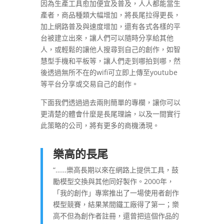
因為生產工具愈加便宜及普及，人人都能當生
產者，商品種類大幅增加，將長尾拉得更長，
加上網路普及與速度增加，還有各式各樣的平
台被建立出來，讓人們可以隨時分享給其他
人，或輕鬆的讓他人搜尋到自己的創作，如智
慧型手機和平板等，讓人們走到哪拍到哪，然
後透過無所不在的wifi可立即上傳至youtube
等平台分享或交易自己的創作。
下面我們透過過去兩則簡單的專欄，讓你可以
更清楚的體會什麼是長尾理論，以及一間實行
此策略的公司，將有更多的商機湧現。
樂高的長尾
“……樂高長期以來在網路上提供工具，鼓
勵模型交換與其他同好製作。2000年，
「我的創作」專案推出了一場使用者創作
模型競賽，結果某間鐵工廠得了第一；樂
高不但為創作者註冊，還曾把這個作品的