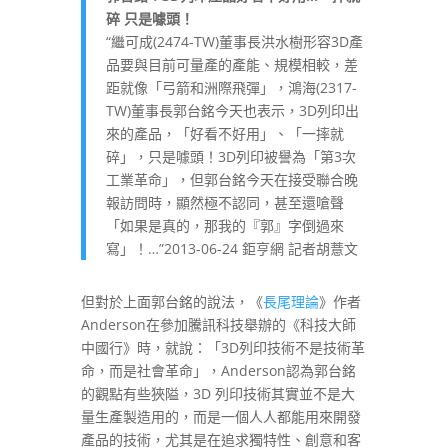
碎
只是噱頭！
“繼可成(2474-TW)董事長洪水樹形容3D產
品要與目前可量產的產能、規模相較，差
距就像「弓箭和洲際飛彈」，鴻海(2317-
TW)董事長郭台銘今天也表示，3D列印出
來的產品，「好看不好用」、「一摔就
碎」，只是噱頭！3D列印被譽為「第3次
工業革命」，但郭台銘今天在接受聯合晚
報訪問時，顯然極不認同，甚至還嗆聲
「如果是真的，那我的『郭』字倒過來
寫」！…”2013-06-24 鉅亨網 記者胡薏文
但對於上面郭台銘的說法，《
長尾理論
》作者
Anderson在參加騰訊科技舉辦的《科技大師
中國行》時，就說：「3D列印技術不是技術革
命，而是社會革命」，Anderson認為郭台銘
的觀點有些狹隘，3D 列印技術其實並不是大
量生產製造用的，而是一個人人都能用來開發
產品的技術，尤其是在追求獨特性、創意和客