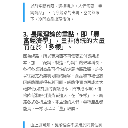
以前空間有限、選擇稀少，人們需要「暢
銷商品」 ，而今網路的出現，空間無限
下，冷門商品出現價值。
3. 長尾理論的重點，即「豐
富經濟學」
，量非傳統的大量
而在於「
多樣
」。
因為網路，所以賣東西不再需要支付貨架成
本，加上〝配銷、製造、行銷〞的效率增長，
各行各業對商品可行性的定義也將改觀，許多
以往認定為無利可圖的顧客、產品和市場也將
因網路而變得有利可圖。網路使賣東西成本大
幅降低(如前述的貨架成本、門市成本等)，價
格降低將吸引消費者進入，在「多樣」下，網
羅各式各樣主流、非主流的人們，每種產品都
能賣，一樣可以以「量」取勝。
由上述可知，長尾理論不適用於同質性高