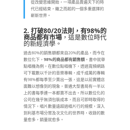
從改變思維開始，一項產品賣遍天下的時
代已經結束，繼之而起的一個多重選擇的
嶄新世界。
2. 打破80/20
法則，有98%
的
商品都有市場
，這是數位時代
的新經濟學。
過去80%的銷售額都來自20%的產品，而今在
數位化下，
98%
的商品都有銷售額
。書中就舉
點唱機為例，在數位點唱機下，透過寬頻網路
可下載數以千計的音樂專輯，成千成萬的專輯
有98%都每季至少賣出一張，這是以前實體店
面難以想像到的現象，普通大型書局有一半以
上的書每季連一本都賣不出去。所以數位化的
公司在幾乎無須包裝成本，而且可即時取得的
情況下，唱片數量遠超過唱片行的規模，深入
到利基市場分眾及次文化的世界時，收錄的數
量愈多，銷量就愈多。