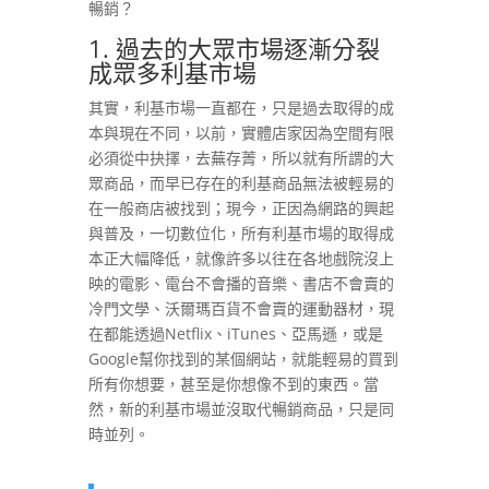
暢銷？
1. 過去的大眾市場逐漸分裂
成眾多利基市場
其實，利基市場一直都在，只是過去取得的成
本與現在不同，以前，實體店家因為空間有限
必須從中抉擇，去蕪存菁，所以就有所謂的大
眾商品，而早已存在的利基商品無法被輕易的
在一般商店被找到；現今，正因為網路的興起
與普及，一切數位化，所有利基市場的取得成
本正大幅降低，就像許多以往在各地戲院沒上
映的電影、電台不會播的音樂、書店不會賣的
冷門文學、沃爾瑪百貨不會賣的運動器材，現
在都能透過Netflix、iTunes、亞馬遜，或是
Google幫你找到的某個網站，就能輕易的買到
所有你想要，甚至是你想像不到的東西。當
然，新的利基市場並沒取代暢銷商品，只是同
時並列。