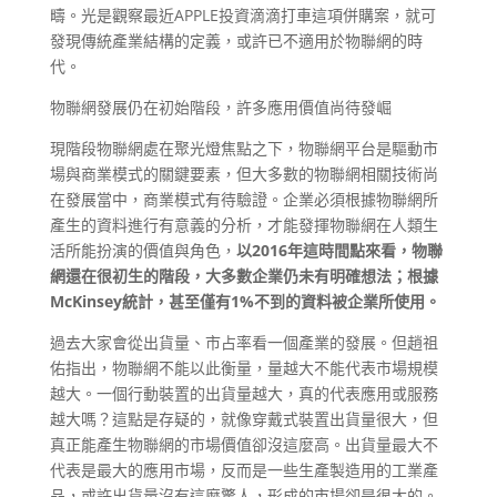
疇。光是觀察最近APPLE投資滴滴打車這項併購案，就可
發現傳統產業結構的定義，或許已不適用於物聯網的時
代。
物聯網發展仍在初始階段，許多應用價值尚待發崛
現階段物聯網處在聚光燈焦點之下，物聯網平台是驅動市
場與商業模式的關鍵要素，但大多數的物聯網相關技術尚
在發展當中，商業模式有待驗證。企業必須根據物聯網所
產生的資料進行有意義的分析，才能發揮物聯網在人類生
活所能扮演的價值與角色，
以2016年這時間點來看，物聯
網還在很初生的階段，大多數企業仍未有明確想法；根據
McKinsey統計，甚至僅有1%不到的資料被企業所使用。
過去大家會從出貨量、市占率看一個產業的發展。但趙祖
佑指出，物聯網不能以此衡量，量越大不能代表市場規模
越大。一個行動裝置的出貨量越大，真的代表應用或服務
越大嗎？這點是存疑的，就像穿戴式裝置出貨量很大，但
真正能產生物聯網的市場價值卻沒這麼高。出貨量最大不
代表是最大的應用市場，反而是一些生產製造用的工業產
品，或許出貨量沒有這麼驚人，形成的市場卻是很大的。