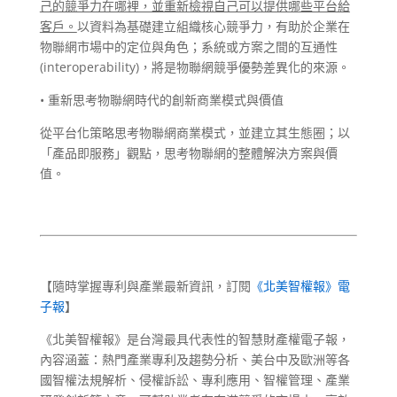
己的競爭力在哪裡，並重新檢視自己可以提供哪些平台給
客戶。
以資料為基礎建立組織核心競爭力，有助於企業在
物聯網市場中的定位與角色；系統或方案之間的互通性
(interoperability)，將是物聯網競爭優勢差異化的來源。
• 重新思考物聯網時代的創新商業模式與價值
從平台化策略思考物聯網商業模式，並建立其生態圈；以
「產品即服務」觀點，思考物聯網的整體解決方案與價
值。
【隨時掌握專利與產業最新資訊，訂閱
《北美智權報》電
子報
】
《北美智權報》是台灣最具代表性的智慧財產權電子報，
內容涵蓋：熱門產業專利及趨勢分析、美台中及歐洲等各
國智權法規解析、侵權訴訟、專利應用、智權管理、產業