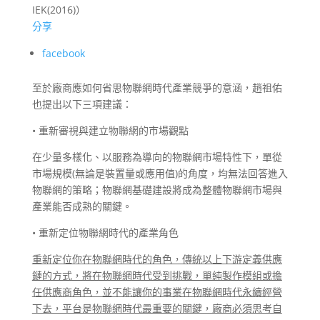
IEK(2016)）
分享
facebook
至於廠商應如何省思物聯網時代產業競爭的意涵，趙祖佑
也提出以下三項建議：
• 重新審視與建立物聯網的市場觀點
在少量多樣化、以服務為導向的物聯網市場特性下，單從
市場規模(無論是裝置量或應用值)的角度，均無法回答進入
物聯網的策略；物聯網基礎建設將成為整體物聯網市場與
產業能否成熟的關鍵。
• 重新定位物聯網時代的產業角色
重新定位你在物聯網時代的角色，傳統以上下游定義供應
鏈的方式，將在物聯網時代受到挑戰，單純製作模組或擔
任供應商角色，並不能讓你的事業在物聯網時代永續經營
下去，平台是物聯網時代最重要的關鍵，廠商必須思考自