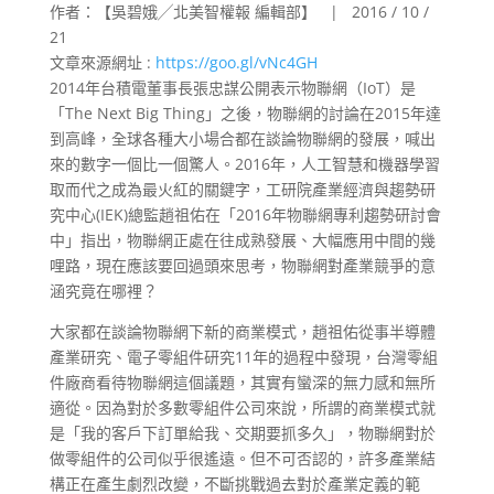
作者：【吳碧娥╱北美智權報 編輯部】 | 2016 / 10 /
21
文章來源網址 :
https://goo.gl/vNc4GH
2014年台積電董事長張忠謀公開表示物聯網（IoT）是
「The Next Big Thing」之後，物聯網的討論在2015年達
到高峰，全球各種大小場合都在談論物聯網的發展，喊出
來的數字一個比一個驚人。2016年，人工智慧和機器學習
取而代之成為最火紅的關鍵字，工研院產業經濟與趨勢研
究中心(IEK)總監趙祖佑在「2016年物聯網專利趨勢研討會
中」指出，物聯網正處在往成熟發展、大幅應用中間的幾
哩路，現在應該要回過頭來思考，物聯網對產業競爭的意
涵究竟在哪裡？
大家都在談論物聯網下新的商業模式，趙祖佑從事半導體
產業研究、電子零組件研究11年的過程中發現，台灣零組
件廠商看待物聯網這個議題，其實有蠻深的無力感和無所
適從。因為對於多數零組件公司來說，所謂的商業模式就
是「我的客戶下訂單給我、交期要抓多久」，物聯網對於
做零組件的公司似乎很遙遠。但不可否認的，許多產業結
構正在產生劇烈改變，不斷挑戰過去對於產業定義的範