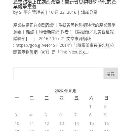
產業結構正在劇烈改變！重新省思物聯網時代的產
業競爭意義
by
SI 平台管理者
|
10 月 22, 2016
|
知識分享
產業結構正在劇烈改變！重新省思物聯網時代的產業競爭
意義 | 雜誌 | 聯合新聞網 作者：【吳碧娥╱北美智權報
編輯部】 | 2016 / 10 / 21 文章來源網址
: https://goo.gl/vNc4GH 2014年台積電董事長張忠謀公
開表示物聯網（IoT）是「The Next Big...
2026 年 8 月
一
二
三
四
五
六
日
1
2
3
4
5
6
7
8
9
10
11
12
13
14
15
16